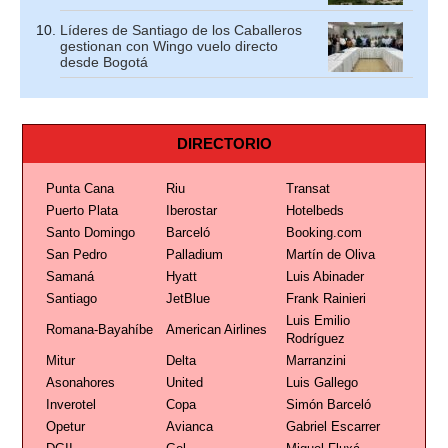
Líderes de Santiago de los Caballeros
gestionan con Wingo vuelo directo
desde Bogotá
DIRECTORIO
Punta Cana
Riu
Transat
Puerto Plata
Iberostar
Hotelbeds
Santo Domingo
Barceló
Booking.com
San Pedro
Palladium
Martín de Oliva
Samaná
Hyatt
Luis Abinader
Santiago
JetBlue
Frank Rainieri
Luis Emilio
Romana-Bayahíbe
American Airlines
Rodríguez
Mitur
Delta
Marranzini
Asonahores
United
Luis Gallego
Inverotel
Copa
Simón Barceló
Opetur
Avianca
Gabriel Escarrer