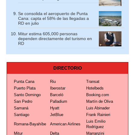
Se consolida el aeropuerto de Punta
Cana: capta el 58% de las llegadas a
RD en julio
Mitur estima 605,000 personas
dependen directamente del turismo en
RD
DIRECTORIO
Punta Cana
Riu
Transat
Puerto Plata
Iberostar
Hotelbeds
Santo Domingo
Barceló
Booking.com
San Pedro
Palladium
Martín de Oliva
Samaná
Hyatt
Luis Abinader
Santiago
JetBlue
Frank Rainieri
Luis Emilio
Romana-Bayahíbe
American Airlines
Rodríguez
Mitur
Delta
Marranzini