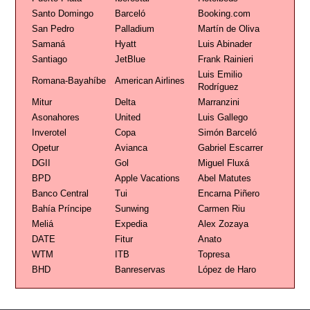
Santo Domingo
Barceló
Booking.com
San Pedro
Palladium
Martín de Oliva
Samaná
Hyatt
Luis Abinader
Santiago
JetBlue
Frank Rainieri
Luis Emilio
Romana-Bayahíbe
American Airlines
Rodríguez
Mitur
Delta
Marranzini
Asonahores
United
Luis Gallego
Inverotel
Copa
Simón Barceló
Opetur
Avianca
Gabriel Escarrer
DGII
Gol
Miguel Fluxá
BPD
Apple Vacations
Abel Matutes
Banco Central
Tui
Encarna Piñero
Bahía Príncipe
Sunwing
Carmen Riu
Meliá
Expedia
Alex Zozaya
DATE
Fitur
Anato
WTM
ITB
Topresa
BHD
Banreservas
López de Haro