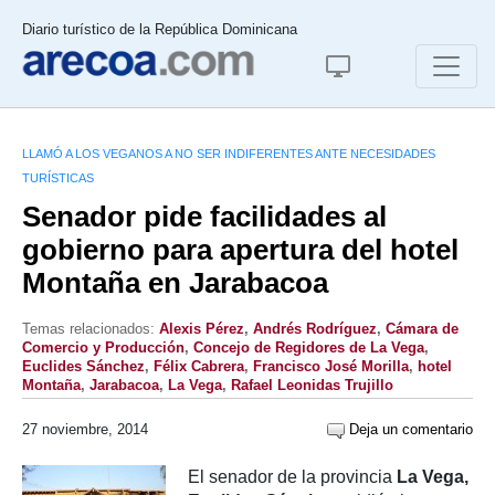
Diario turístico de la República Dominicana
LLAMÓ A LOS VEGANOS A NO SER INDIFERENTES ANTE NECESIDADES
TURÍSTICAS
Senador pide facilidades al
gobierno para apertura del hotel
Montaña en Jarabacoa
Temas relacionados:
Alexis Pérez
,
Andrés Rodríguez
,
Cámara de
Comercio y Producción
,
Concejo de Regidores de La Vega
,
Euclides Sánchez
,
Félix Cabrera
,
Francisco José Morilla
,
hotel
Montaña
,
Jarabacoa
,
La Vega
,
Rafael Leonidas Trujillo
27 noviembre, 2014
Deja un comentario
El senador de la provincia
La Vega
,