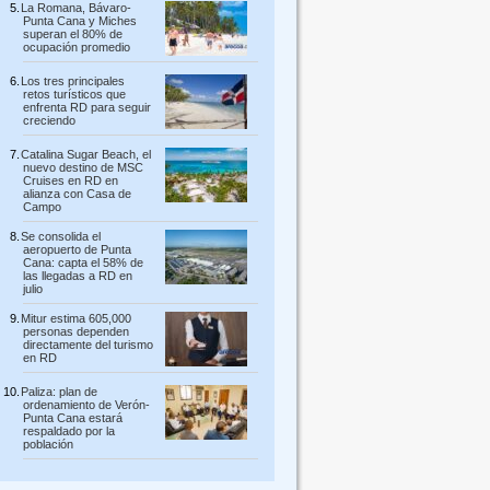
La Romana, Bávaro-
Punta Cana y Miches
superan el 80% de
ocupación promedio
Los tres principales
retos turísticos que
enfrenta RD para seguir
creciendo
Catalina Sugar Beach, el
nuevo destino de MSC
Cruises en RD en
alianza con Casa de
Campo
Se consolida el
aeropuerto de Punta
Cana: capta el 58% de
las llegadas a RD en
julio
Mitur estima 605,000
personas dependen
directamente del turismo
en RD
Paliza: plan de
ordenamiento de Verón-
Punta Cana estará
respaldado por la
población