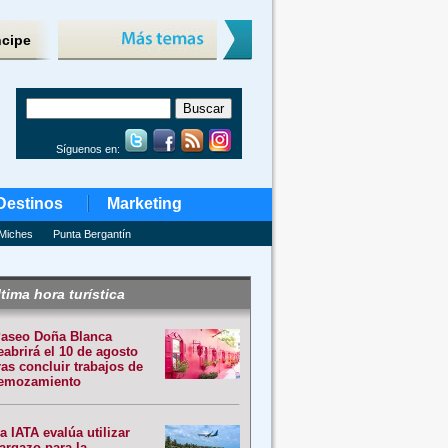
ncipe
Síguenos en:
Destinos
Marketing
Miches
Punta Bergantín
tima hora turística
aseo Doña Blanca
eabrirá el 10 de agosto
ras concluir trabajos de
emozamiento
a IATA evalúa utilizar
argazo para la