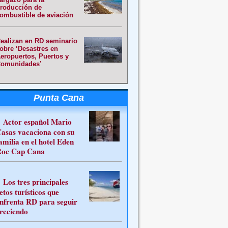
roducción de
ombustible de aviación
ealizan en RD seminario
obre ‘Desastres en
eropuertos, Puertos y
omunidades’
Punta Cana
Actor español Mario
asas vacaciona con su
amilia en el hotel Eden
oc Cap Cana
Los tres principales
etos turísticos que
nfrenta RD para seguir
reciendo