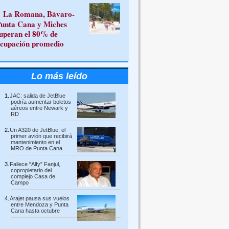
La Romana, Bávaro-
unta Cana y Miches
uperan el 80% de
cupación promedio
Lo más leído
JAC: salida de JetBlue
podría aumentar boletos
aéreos entre Newark y
RD
Un A320 de JetBlue, el
primer avión que recibirá
mantenimiento en el
MRO de Punta Cana
Fallece “Alfy” Fanjul,
copropietario del
complejo Casa de
Campo
Arajet pausa sus vuelos
entre Mendoza y Punta
Cana hasta octubre