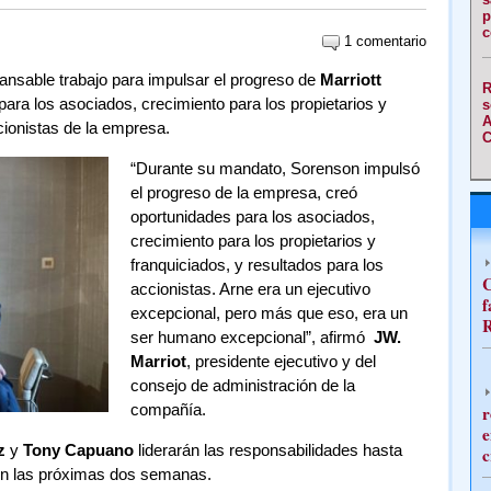
p
c
1 comentario
ansable trabajo para impulsar el progreso de
Marriott
R
ara los asociados, crecimiento para los propietarios y
s
A
cionistas de la empresa.
C
“Durante su mandato, Sorenson impulsó
el progreso de la empresa, creó
oportunidades para los asociados,
crecimiento para los propietarios y
franquiciados, y resultados para los
C
accionistas. Arne era un ejecutivo
f
excepcional, pero más que eso, era un
R
ser humano excepcional”, afirmó
JW.
Marriot
, presidente ejecutivo y del
consejo de administración de la
compañía.
r
e
z
y
Tony Capuano
liderarán las responsabilidades hasta
c
en las próximas dos semanas.