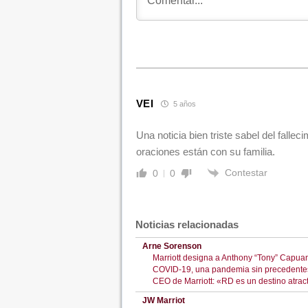
VEI
5 años
Una noticia bien triste sabel del fall
oraciones están con su familia.
Contestar
0
0
Noticias relacionadas
Arne Sorenson
Marriott designa a Anthony “Tony” Capuan
COVID-19, una pandemia sin precedentes en
CEO de Marriott: «RD es un destino atract
JW Marriot