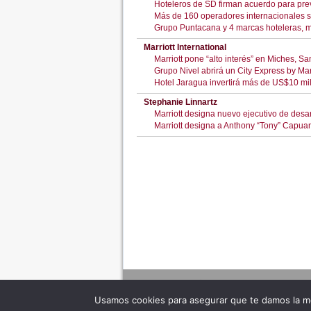
Hoteleros de SD firman acuerdo para preve
Más de 160 operadores internacionales s
Grupo Puntacana y 4 marcas hoteleras, 
Marriott International
Marriott pone “alto interés” en Miches,
Grupo Nivel abrirá un City Express by Ma
Hotel Jaragua invertirá más de US$10 mil
Stephanie Linnartz
Marriott designa nuevo ejecutivo de desar
Marriott designa a Anthony “Tony” Capuan
Usamos cookies para asegurar que te damos la me