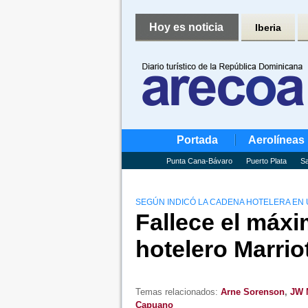
Hoy es noticia
Iberia
Portada
Aerolíneas
Punta Cana-Bávaro
Puerto Plata
Sa
SEGÚN INDICÓ LA CADENA HOTELERA EN
Fallece el máxi
hotelero Marrio
Temas relacionados:
Arne Sorenson
,
JW 
Capuano