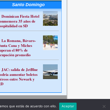
Santo Domingo
Dominican Fiesta Hotel
onmemora 35 años de
ospitalidad en SD
La Romana, Bávaro-
unta Cana y Miches
uperan el 80% de
cupación promedio
JAC: salida de JetBlue
odría aumentar boletos
éreos entre Newark y
RD
Contacto
remos que estás de acuerdo con ello.
Aceptar