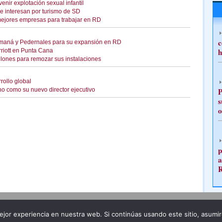
nir explotación sexual infantil
e interesan por turismo de SD
mejores empresas para trabajar en RD
c
 Samaná y Pedernales para su expansión en RD
h
rriott en Punta Cana
lones para remozar sus instalaciones
rollo global
P
o como su nuevo director ejecutivo
s
o
p
a
Publicidad
Redacción
jor experiencia en nuestra web. Si continúas usando este sitio, asumi