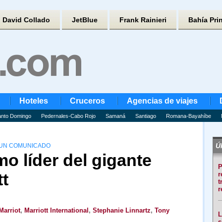
David Collado
JetBlue
Frank Rainieri
Bahía Pri
Hoteles
Cruceros
Agencias de viajes
nto Domingo
Pedernales-Cabo Rojo
Samaná
Santiago
Romana-Bayahíbe
Úl
 UN COMUNICADO
mo líder del gigante
P
tt
r
t
r
Marriot
,
Marriott International
,
Stephanie Linnartz
,
Tony
L
s