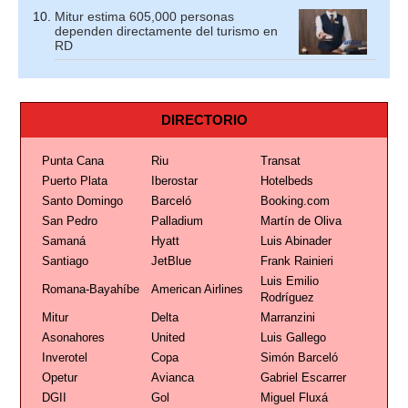
Mitur estima 605,000 personas
dependen directamente del turismo en
RD
DIRECTORIO
Punta Cana
Riu
Transat
Puerto Plata
Iberostar
Hotelbeds
Santo Domingo
Barceló
Booking.com
San Pedro
Palladium
Martín de Oliva
Samaná
Hyatt
Luis Abinader
Santiago
JetBlue
Frank Rainieri
Luis Emilio
Romana-Bayahíbe
American Airlines
Rodríguez
Mitur
Delta
Marranzini
Asonahores
United
Luis Gallego
Inverotel
Copa
Simón Barceló
Opetur
Avianca
Gabriel Escarrer
DGII
Gol
Miguel Fluxá