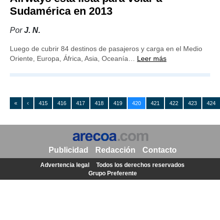
Sudamérica en 2013
Por
J. N.
Luego de cubrir 84 destinos de pasajeros y carga en el Medio
Oriente, Europa, África, Asia, Oceanía…
Leer más
«
‹
415
416
417
418
419
420
421
422
423
424
Publicidad
Redacción
Contacto
Advertencia legal
Todos los derechos reservados
Grupo Preferente