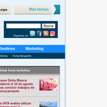
ncipe
Síguenos en:
Destinos
Marketing
Miches
Punta Bergantín
tima hora turística
aseo Doña Blanca
eabrirá el 10 de agosto
ras concluir trabajos de
emozamiento
a IATA evalúa utilizar
argazo para la