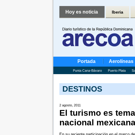
Hoy es noticia
Iberia
Portada
Aerolíneas
Punta Cana-Bávaro
Puerto Plata
Sa
DESTINOS
2 agosto, 2011
El turismo es tema
nacional mexican
En su reciente participación en el marco d