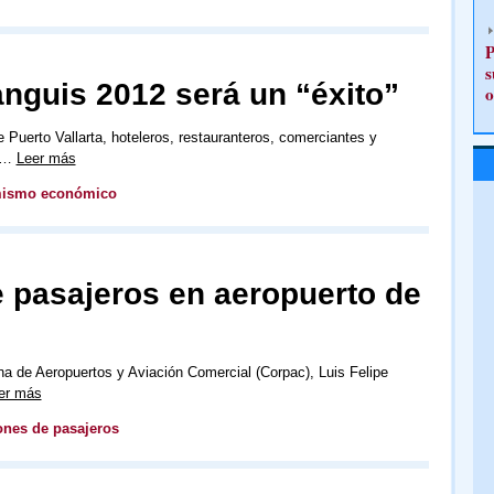
P
s
ianguis 2012 será un “éxito”
o
e Puerto Vallarta, hoteleros, restauranteros, comerciantes y
al…
Leer más
mismo económico
e pasajeros en aeropuerto de
na de Aeropuertos y Aviación Comercial (Corpac), Luis Felipe
er más
ones de pasajeros