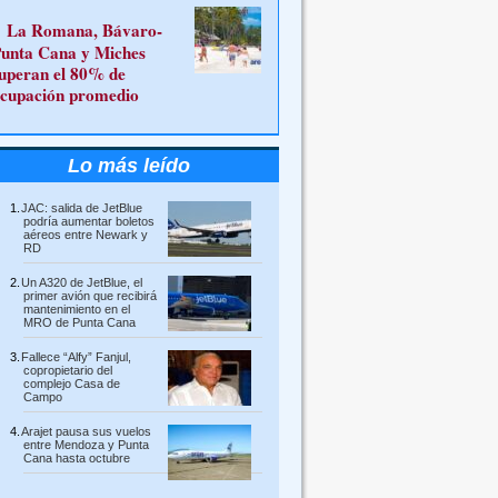
La Romana, Bávaro-
unta Cana y Miches
uperan el 80% de
cupación promedio
Lo más leído
JAC: salida de JetBlue
podría aumentar boletos
aéreos entre Newark y
RD
Un A320 de JetBlue, el
primer avión que recibirá
mantenimiento en el
MRO de Punta Cana
Fallece “Alfy” Fanjul,
copropietario del
complejo Casa de
Campo
Arajet pausa sus vuelos
entre Mendoza y Punta
Cana hasta octubre