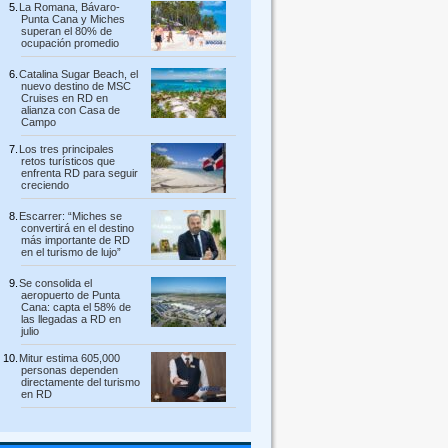
La Romana, Bávaro-
Punta Cana y Miches
superan el 80% de
ocupación promedio
Catalina Sugar Beach, el
nuevo destino de MSC
Cruises en RD en
alianza con Casa de
Campo
Los tres principales
retos turísticos que
enfrenta RD para seguir
creciendo
Escarrer: “Miches se
convertirá en el destino
más importante de RD
en el turismo de lujo”
Se consolida el
aeropuerto de Punta
Cana: capta el 58% de
las llegadas a RD en
julio
Mitur estima 605,000
personas dependen
directamente del turismo
en RD