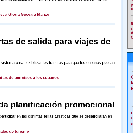
p
c
istra Gloria Guevara Manzo
R
s
A
C
tas de salida para viajes de
istema para flexibilizar los trámites para que los cubanos puedan
C
ámites de permisos a los cubanos
f
R
da planificación promocional
r
ticipar en las distintas ferias turísticas que se desarrollaran en
e
c
nales de turismo