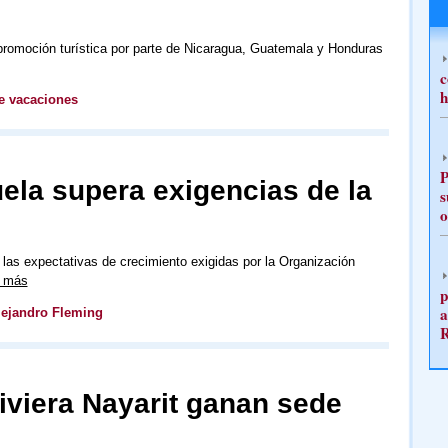
omoción turística por parte de Nicaragua, Guatemala y Honduras
c
h
e vacaciones
P
ela supera exigencias de la
s
o
 las expectativas de crecimiento exigidas por la Organización
r más
p
a
lejandro Fleming
Riviera Nayarit ganan sede