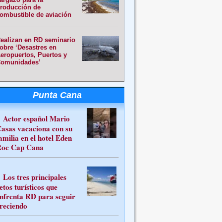
roducción de
ombustible de aviación
ealizan en RD seminario
obre ‘Desastres en
eropuertos, Puertos y
omunidades’
Punta Cana
Actor español Mario
asas vacaciona con su
amilia en el hotel Eden
oc Cap Cana
Los tres principales
etos turísticos que
nfrenta RD para seguir
reciendo