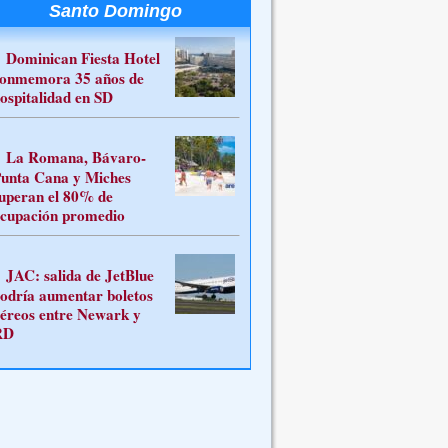
Santo Domingo
Dominican Fiesta Hotel
onmemora 35 años de
ospitalidad en SD
La Romana, Bávaro-
unta Cana y Miches
uperan el 80% de
cupación promedio
JAC: salida de JetBlue
odría aumentar boletos
éreos entre Newark y
RD