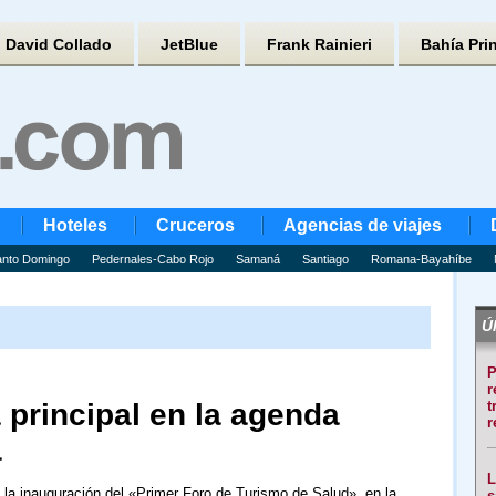
David Collado
JetBlue
Frank Rainieri
Bahía Pri
Hoteles
Cruceros
Agencias de viajes
nto Domingo
Pedernales-Cabo Rojo
Samaná
Santiago
Romana-Bayahíbe
Úl
P
r
 principal en la agenda
t
r
a
L
e la inauguración del «Primer Foro de Turismo de Salud», en la
s