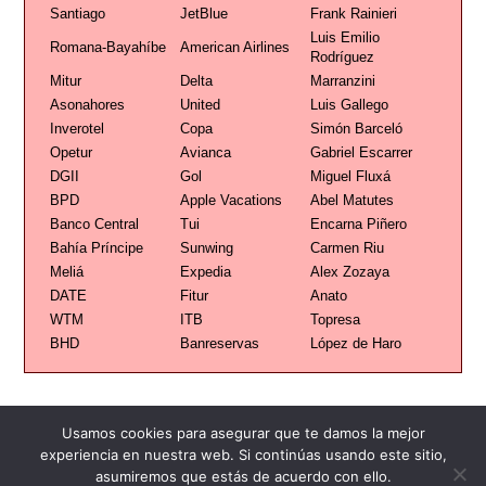
Santiago
JetBlue
Frank Rainieri
Luis Emilio
Romana-Bayahíbe
American Airlines
Rodríguez
Mitur
Delta
Marranzini
Asonahores
United
Luis Gallego
Inverotel
Copa
Simón Barceló
Opetur
Avianca
Gabriel Escarrer
DGII
Gol
Miguel Fluxá
BPD
Apple Vacations
Abel Matutes
Banco Central
Tui
Encarna Piñero
Bahía Príncipe
Sunwing
Carmen Riu
Meliá
Expedia
Alex Zozaya
DATE
Fitur
Anato
WTM
ITB
Topresa
BHD
Banreservas
López de Haro
Usamos cookies para asegurar que te damos la mejor
experiencia en nuestra web. Si continúas usando este sitio,
asumiremos que estás de acuerdo con ello.
Publicidad
Redacción
Contacto