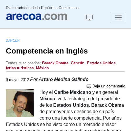
Diario turístico de la República Dominicana
CANCÚN
Competencia en Inglés
Temas relacionados:
Barack Obama
,
Cancún
,
Estados Unidos
,
ferias turísticas
,
México
Por
Arturo Medina Galindo
9 mayo, 2012
Deja un comentario
Hoy el
Caribe Mexicano
y en general
México
, ve la estrategia del presidente
de los
Estados Unidos
,
Barack Obama
de promover los destinos de su país
como una fuerte competencia. Por años
Estados Unidos se ha visto como un mercado emisor
más que receptor, pero nunca se habían esforzado para