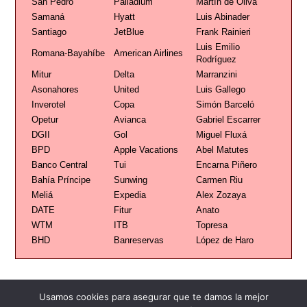
San Pedro
Palladium
Martín de Oliva
Samaná
Hyatt
Luis Abinader
Santiago
JetBlue
Frank Rainieri
Luis Emilio
Romana-Bayahíbe
American Airlines
Rodríguez
Mitur
Delta
Marranzini
Asonahores
United
Luis Gallego
Inverotel
Copa
Simón Barceló
Opetur
Avianca
Gabriel Escarrer
DGII
Gol
Miguel Fluxá
BPD
Apple Vacations
Abel Matutes
Banco Central
Tui
Encarna Piñero
Bahía Príncipe
Sunwing
Carmen Riu
Meliá
Expedia
Alex Zozaya
DATE
Fitur
Anato
WTM
ITB
Topresa
BHD
Banreservas
López de Haro
Usamos cookies para asegurar que te damos la mejor