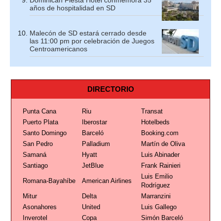
Dominican Fiesta Hotel conmemora 35
años de hospitalidad en SD
Malecón de SD estará cerrado desde
las 11:00 pm por celebración de Juegos
Centroamericanos
DIRECTORIO
Punta Cana
Riu
Transat
Puerto Plata
Iberostar
Hotelbeds
Santo Domingo
Barceló
Booking.com
San Pedro
Palladium
Martín de Oliva
Samaná
Hyatt
Luis Abinader
Santiago
JetBlue
Frank Rainieri
Luis Emilio
Romana-Bayahíbe
American Airlines
Rodríguez
Mitur
Delta
Marranzini
Asonahores
United
Luis Gallego
Inverotel
Copa
Simón Barceló