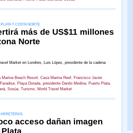
 PLATA Y COSTA NORTE
rtirá más de US$11 millones
zona Norte
Travel Market en Londres, Luis López, presidente de la cadena
 Marina Beach Resort
,
Casa Marina Reef
,
Francisco Javier
Paradise
,
Playa Dorada
,
presidente Danilo Medina
,
Puerto Plata
,
aná
,
Sosúa
,
Turismo
,
World Travel Market
 CARRETERAS
poco acceso dañan imagen
 Plata