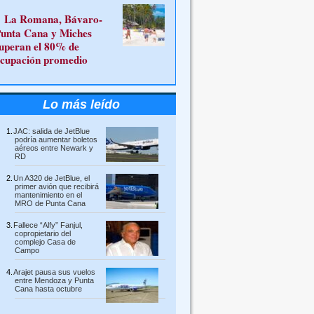
La Romana, Bávaro-
unta Cana y Miches
uperan el 80% de
cupación promedio
Lo más leído
JAC: salida de JetBlue
podría aumentar boletos
aéreos entre Newark y
RD
Un A320 de JetBlue, el
primer avión que recibirá
mantenimiento en el
MRO de Punta Cana
Fallece “Alfy” Fanjul,
copropietario del
complejo Casa de
Campo
Arajet pausa sus vuelos
entre Mendoza y Punta
Cana hasta octubre