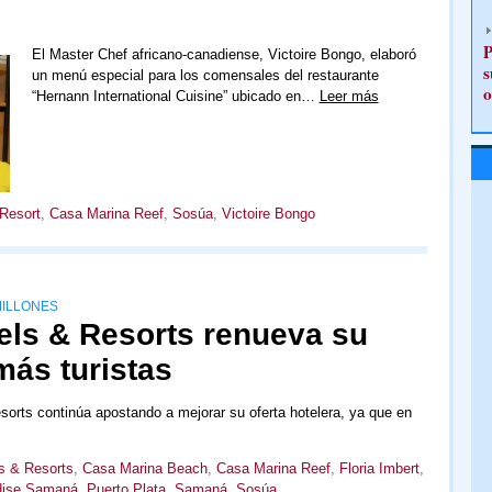
P
El Master Chef africano-canadiense, Victoire Bongo, elaboró
s
un menú especial para los comensales del restaurante
o
“Hernann International Cuisine” ubicado en…
Leer más
Resort
,
Casa Marina Reef
,
Sosúa
,
Victoire Bongo
MILLONES
ls & Resorts renueva su
más turistas
orts continúa apostando a mejorar su oferta hotelera, ya que en
s & Resorts
,
Casa Marina Beach
,
Casa Marina Reef
,
Floria Imbert
,
dise Samaná
,
Puerto Plata
,
Samaná
,
Sosúa