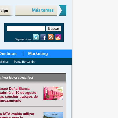
ncipe
Síguenos en:
Destinos
Marketing
Miches
Punta Bergantín
tima hora turística
aseo Doña Blanca
eabrirá el 10 de agosto
ras concluir trabajos de
emozamiento
a IATA evalúa utilizar
argazo para la