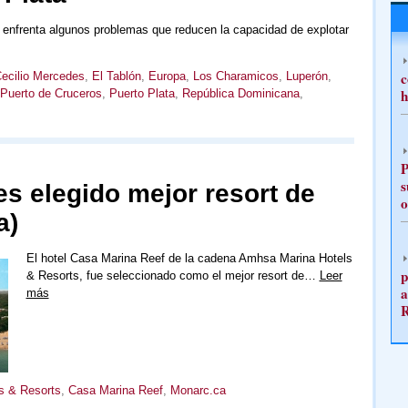
 enfrenta algunos problemas que reducen la capacidad de explotar
c
ecilio Mercedes
,
El Tablón
,
Europa
,
Los Charamicos
,
Luperón
,
h
Puerto de Cruceros
,
Puerto Plata
,
República Dominicana
,
P
s
s elegido mejor resort de
o
a)
El hotel Casa Marina Reef de la cadena Amhsa Marina Hotels
p
& Resorts, fue seleccionado como el mejor resort de…
Leer
a
más
s & Resorts
,
Casa Marina Reef
,
Monarc.ca