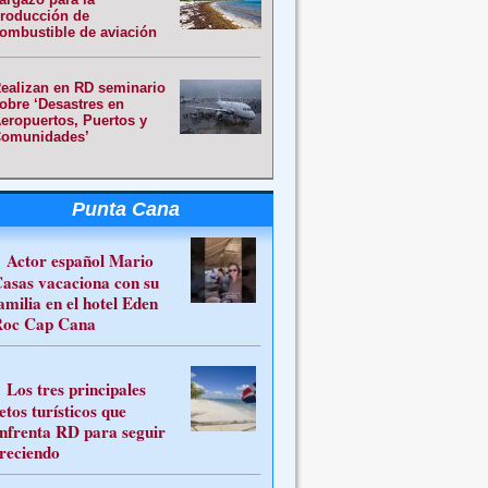
roducción de
ombustible de aviación
ealizan en RD seminario
obre ‘Desastres en
eropuertos, Puertos y
omunidades’
Punta Cana
Actor español Mario
asas vacaciona con su
amilia en el hotel Eden
oc Cap Cana
Los tres principales
etos turísticos que
nfrenta RD para seguir
reciendo