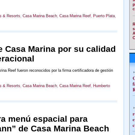
p
c
s & Resorts
,
Casa Marina Beach
,
Casa Marina Reef
,
Puerto Plata
,
R
s
A
C
e Casa Marina por su calidad
racional
a Reef fueron reconocidos por la firma certificadora de gestión
C
f
s & Resorts
,
Casa Marina Beach
,
Casa Marina Reef
,
Humberto
R
r
ra menú espacial para
e
c
ann” de Casa Marina Beach