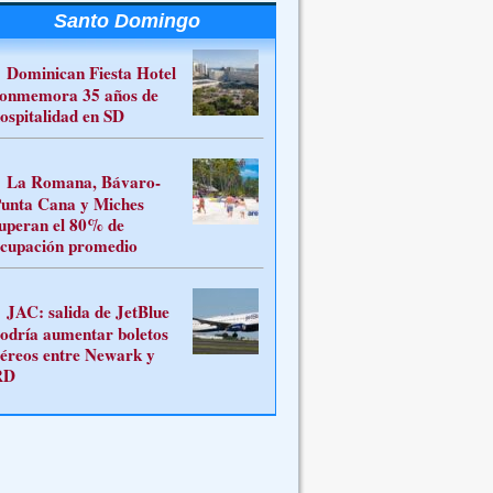
Santo Domingo
Dominican Fiesta Hotel
onmemora 35 años de
ospitalidad en SD
La Romana, Bávaro-
unta Cana y Miches
uperan el 80% de
cupación promedio
JAC: salida de JetBlue
odría aumentar boletos
éreos entre Newark y
RD