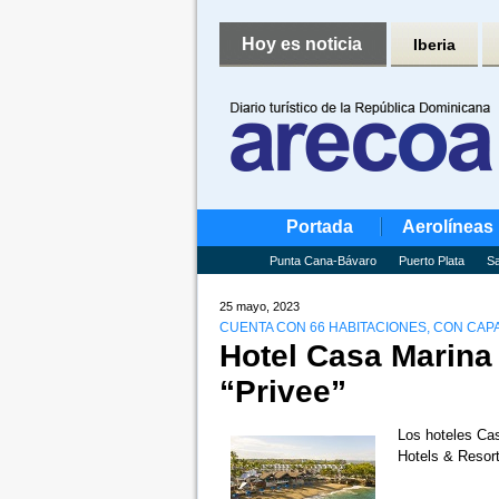
Hoy es noticia
Iberia
Portada
Aerolíneas
Punta Cana-Bávaro
Puerto Plata
Sa
25 mayo, 2023
CUENTA CON 66 HABITACIONES, CON CA
Hotel Casa Marina
“Privee”
Los hoteles Ca
Hotels & Resort