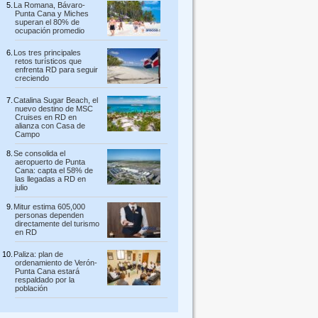
La Romana, Bávaro-
Punta Cana y Miches
superan el 80% de
ocupación promedio
Los tres principales
retos turísticos que
enfrenta RD para seguir
creciendo
Catalina Sugar Beach, el
nuevo destino de MSC
Cruises en RD en
alianza con Casa de
Campo
Se consolida el
aeropuerto de Punta
Cana: capta el 58% de
las llegadas a RD en
julio
Mitur estima 605,000
personas dependen
directamente del turismo
en RD
Paliza: plan de
ordenamiento de Verón-
Punta Cana estará
respaldado por la
población