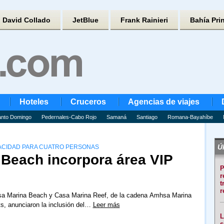
David Collado
JetBlue
Frank Rainieri
Bahía Pri
Hoteles
Cruceros
Agencias de viajes
nto Domingo
Pedernales-Cabo Rojo
Samaná
Santiago
Romana-Bayahíbe
Úl
PACIDAD PARA CUATRO PERSONAS
 Beach incorpora área VIP
P
r
t
r
sa Marina Beach y Casa Marina Reef, de la cadena Amhsa Marina
s, anunciaron la inclusión del…
Leer más
L
s