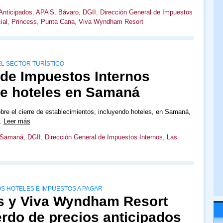
Anticipados
,
APA’S
,
Bávaro
,
DGII
,
Dirección General de Impuestos
ial
,
Princess
,
Punta Cana
,
Viva Wyndham Resort
L SECTOR TURÍSTICO
 de Impuestos Internos
de hoteles en Samaná
re el cierre de establecimientos, incluyendo hoteles, en Samaná,
r…
Leer más
e Samaná
,
DGII
,
Dirección General de Impuestos Internos
,
Las
S HOTELES E IMPUESTOS A PAGAR
s y Viva Wyndham Resort
erdo de precios anticipados