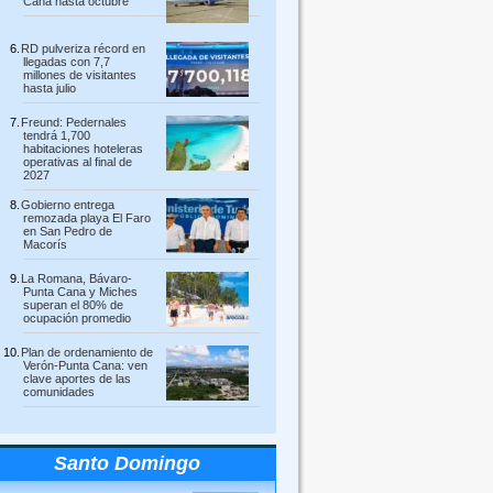
Cana hasta octubre
RD pulveriza récord en
llegadas con 7,7
millones de visitantes
hasta julio
Freund: Pedernales
tendrá 1,700
habitaciones hoteleras
operativas al final de
2027
Gobierno entrega
remozada playa El Faro
en San Pedro de
Macorís
La Romana, Bávaro-
Punta Cana y Miches
superan el 80% de
ocupación promedio
Plan de ordenamiento de
Verón-Punta Cana: ven
clave aportes de las
comunidades
Santo Domingo