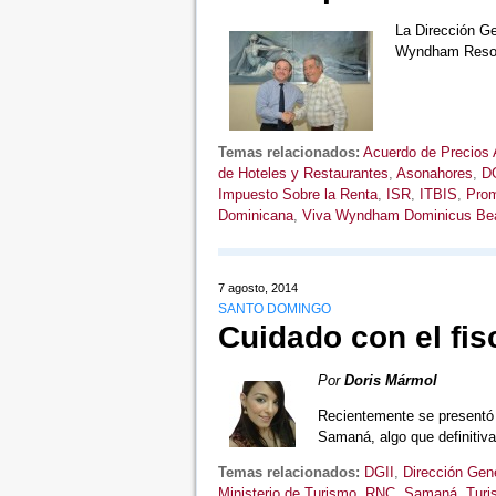
La Dirección Ge
Wyndham Resort
Temas relacionados:
Acuerdo de Precios 
de Hoteles y Restaurantes
,
Asonahores
,
DG
Impuesto Sobre la Renta
,
ISR
,
ITBIS
,
Prom
Dominicana
,
Viva Wyndham Dominicus Be
7 agosto, 2014
SANTO DOMINGO
Cuidado con el fis
Por
Doris Mármol
Recientemente se presentó u
Samaná, algo que definiti
Temas relacionados:
DGII
,
Dirección Gen
Ministerio de Turismo
,
RNC
,
Samaná
,
Turi