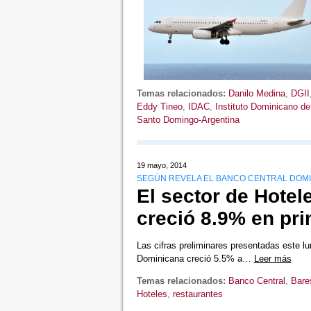
Temas relacionados:
Danilo Medina
,
DGII
Eddy Tineo
,
IDAC
,
Instituto Dominicano de 
Santo Domingo-Argentina
19 mayo, 2014
SEGÚN REVELA EL BANCO CENTRAL DOM
El sector de Hotel
creció 8.9% en pri
Las cifras preliminares presentadas este l
Dominicana creció 5.5% a…
Leer más
Temas relacionados:
Banco Central
,
Bare
Hoteles
,
restaurantes