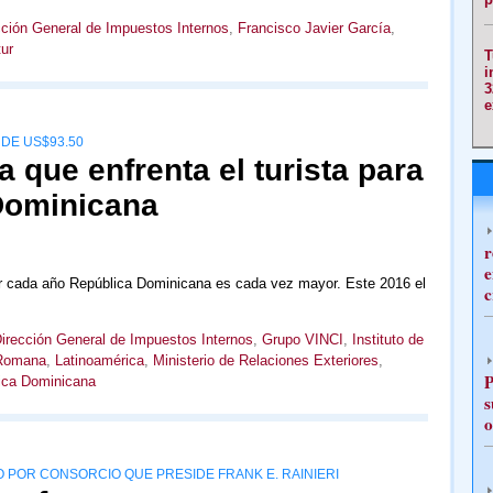
cción General de Impuestos Internos
,
Francisco Javier García
,
ur
T
i
3
e
DE US$93.50
a que enfrenta el turista para
 Dominicana
r
e
bir cada año República Dominicana es cada vez mayor. Este 2016 el
c
irección General de Impuestos Internos
,
Grupo VINCI
,
Instituto de
Romana
,
Latinoamérica
,
Ministerio de Relaciones Exteriores
,
P
ica Dominicana
s
o
POR CONSORCIO QUE PRESIDE FRANK E. RAINIERI