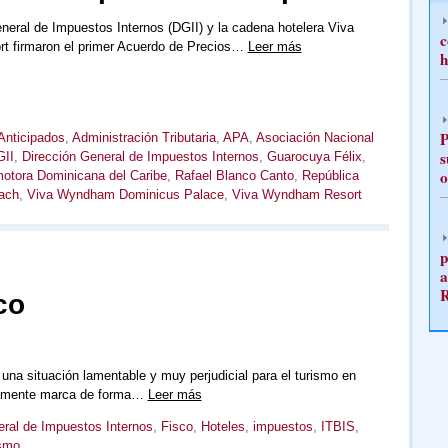
neral de Impuestos Internos (DGII) y la cadena hotelera Viva
c
 firmaron el primer Acuerdo de Precios…
Leer más
h
P
Anticipados
,
Administración Tributaria
,
APA
,
Asociación Nacional
s
II
,
Dirección General de Impuestos Internos
,
Guarocuya Félix
,
o
otora Dominicana del Caribe
,
Rafael Blanco Canto
,
República
ach
,
Viva Wyndham Dominicus Palace
,
Viva Wyndham Resort
p
a
co
na situación lamentable y muy perjudicial para el turismo en
vamente marca de forma…
Leer más
eral de Impuestos Internos
,
Fisco
,
Hoteles
,
impuestos
,
ITBIS
,
smo