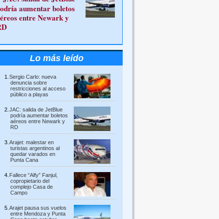
odría aumentar boletos
éreos entre Newark y
RD
Lo más leído
Sergio Carlo: nueva
denuncia sobre
restricciones al acceso
público a playas
JAC: salida de JetBlue
podría aumentar boletos
aéreos entre Newark y
RD
Arajet: malestar en
turistas argentinos al
quedar varados en
Punta Cana
Fallece “Alfy” Fanjul,
copropietario del
complejo Casa de
Campo
Arajet pausa sus vuelos
entre Mendoza y Punta