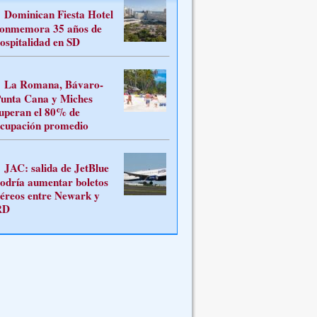
Dominican Fiesta Hotel
onmemora 35 años de
ospitalidad en SD
La Romana, Bávaro-
unta Cana y Miches
uperan el 80% de
cupación promedio
JAC: salida de JetBlue
odría aumentar boletos
éreos entre Newark y
RD