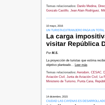
Temas relacionados:
Danilo Medina
,
Dire
Gonzalo Castillo
,
Jean Alain Rodríguez
,
Mit
10 mayo, 2016
UN TURISTA EXTRANJERO PAGA UN TOTAL 
La carga impositiv
visitar República
Por
M.S.
La proyección de turistas que estima reci
objetivo planteado…
Leer más
Temas relacionados:
Aerodom
,
CESAC
,
D
Aviación Civil
,
Junta de Aviación Civil
,
La 
Ministerio de Turismo
,
Punta Cana
,
Repúbl
14 diciembre, 2015
CIUDAD LAS CAYENAS ES DESARROLLADO 