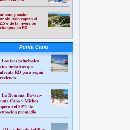
urismo y sector
nmobiliario captan el
2.5% de la inversión
xtranjera en RD
Punta Cana
Los tres principales
etos turísticos que
nfrenta RD para seguir
reciendo
La Romana, Bávaro-
unta Cana y Miches
uperan el 80% de
cupación promedio
JAC: salida de JetBlue