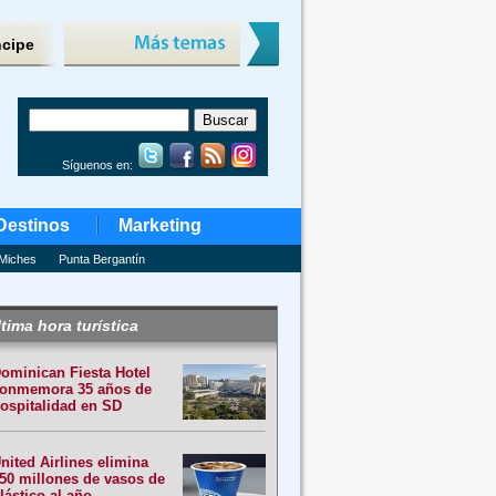
ncipe
Síguenos en:
Destinos
Marketing
Miches
Punta Bergantín
tima hora turística
ominican Fiesta Hotel
onmemora 35 años de
ospitalidad en SD
nited Airlines elimina
50 millones de vasos de
lástico al año