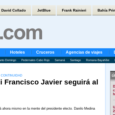
David Collado
JetBlue
Frank Rainieri
Bahía Pri
Hoteles
Cruceros
Agencias de viajes
nto Domingo
Pedernales-Cabo Rojo
Samaná
Santiago
Romana-Bayahíbe
Úl
U CONTINUIDAD
i Francisco Javier seguirá al
D
c
h
U
á ahora mismo en la mente del presidente electo. Danilo Medina
2
p