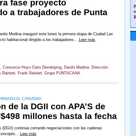
ra fase proyecto
p
ido a trabajadores de Punta
a
anilo Medina inauguró este lunes la primera etapa de Ciudad Las
to habitacional dirigido a los trabajadores…
Leer más
s
,
Consorcio Hoyo Claro Developing
,
Danilo Medina
,
Dirección
 Rainieri
,
Frank Rainieri
,
Grupo PUNTACANA
FIRMADO EL CONVENIO
n de la DGII con APA’S de
$498 millones hasta la fecha
s (DGII) continúa cerrando negociaciones con las cadenas
r concepto…
Leer más