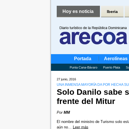
Hoy es noticia
Iberia
Portada
Aerolíneas
Punta Cana-Bávaro
Puerto Plata
Sa
27 junio, 2016
UNA INMENSA MAYORÍA DA POR HECHA S
Solo Danilo sabe s
frente del Mitur
Por
MM
El nombre del ministro de Turismo solo est
aún no…
Leer más