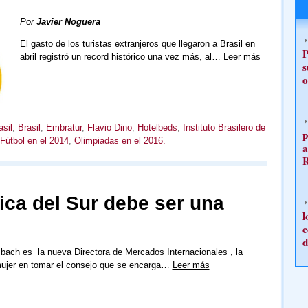
Por
Javier Noguera
El gasto de los turistas extranjeros que llegaron a Brasil en
P
abril registró un record histórico una vez más, al…
Leer más
s
o
sil
,
Brasil
,
Embratur
,
Flavio Dino
,
Hotelbeds
,
Instituto Brasilero de
p
Fútbol en el 2014
,
Olimpiadas en el 2016.
a
ca del Sur debe ser una
l
c
d
sbach es la nueva Directora de Mercados Internacionales , la
ujer en tomar el consejo que se encarga…
Leer más