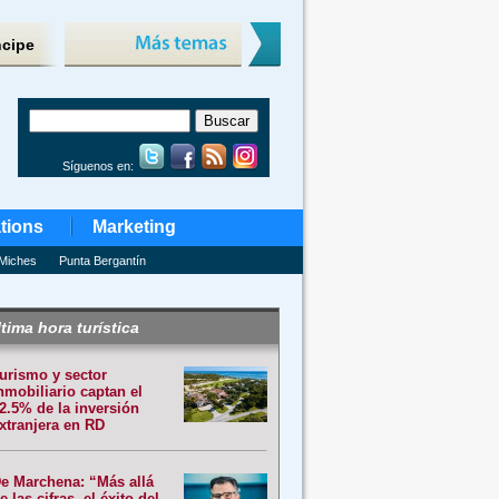
ncipe
Síguenos en:
tions
Marketing
Miches
Punta Bergantín
tima hora turística
urismo y sector
nmobiliario captan el
2.5% de la inversión
xtranjera en RD
e Marchena: “Más allá
e las cifras, el éxito del