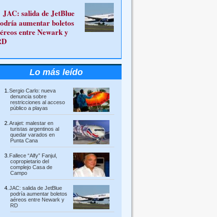
JAC: salida de JetBlue
odría aumentar boletos
éreos entre Newark y
RD
Lo más leído
Sergio Carlo: nueva
denuncia sobre
restricciones al acceso
público a playas
Arajet: malestar en
turistas argentinos al
quedar varados en
Punta Cana
Fallece “Alfy” Fanjul,
copropietario del
complejo Casa de
Campo
JAC: salida de JetBlue
podría aumentar boletos
aéreos entre Newark y
RD