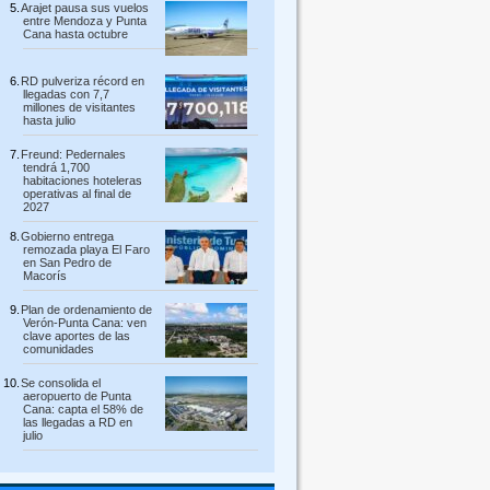
Arajet pausa sus vuelos
entre Mendoza y Punta
Cana hasta octubre
RD pulveriza récord en
llegadas con 7,7
millones de visitantes
hasta julio
Freund: Pedernales
tendrá 1,700
habitaciones hoteleras
operativas al final de
2027
Gobierno entrega
remozada playa El Faro
en San Pedro de
Macorís
Plan de ordenamiento de
Verón-Punta Cana: ven
clave aportes de las
comunidades
Se consolida el
aeropuerto de Punta
Cana: capta el 58% de
las llegadas a RD en
julio