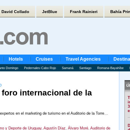
David Collado
JetBlue
Frank Rainieri
Bahía Pri
Hotels
Cruises
Travel Agencies
Destina
nto Domingo
Pedernales-Cabo Rojo
Samaná
Santiago
Romana-Bayahíbe
Úl
O
foro internacional de la
T
i
3
e
 expertos en el marketing de turismo en el Auditorio de la Torre…
D
smo y Deporte de Uruguay
,
Agustín Díaz
,
Álvaro Moré
,
Auditorio de
d