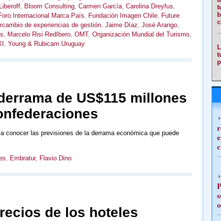
iberoff
,
Bloom Consulting
,
Carmen García
,
Carolina Dreyfus
,
t
b
Foro Internacional Marca País
,
Fundación Imagen Chile
,
Future
c
ercambio de experiencias de gestión
,
Jaime Díaz
,
José Arango
,
s
,
Marcelo Risi RedIbero
,
OMT
,
Organización Mundial del Turismo
,
XI
,
Young & Rubicam Uruguay
L
t
p
 derrama de US$115 millones
onfederaciones
r
o a conocer las previsiones de la derrama económica que puede
e
c
es
,
Embratur
,
Flavio Dino
P
s
o
precios de los hoteles