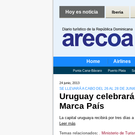
Hoy es noticia
Iberia
Home
Airlines
Punta Cana-Bávaro
Puerto Plata
Sa
24 junio, 2013
SE LLEVARÁ A CABO DEL 26 AL 28 DE JUNI
Uruguay celebrará 
Marca País
La capital uruguaya recibirá por tres días a
Leer más
Temas relacionados:
. Ministerio de Turi