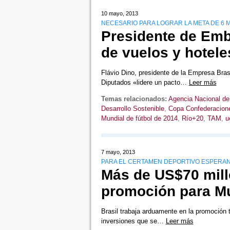
10 mayo, 2013
NECESARIO PARA LOGRAR LA META DE 6 
Presidente de Embr
de vuelos y hotele
Flávio Dino, presidente de la Empresa Bras
Diputados «lidere un pacto…
Leer más
Temas relacionados:
Agencia Nacional de 
Desarrollo Sostenible
,
Copa Confederacion
Mundial de fútbol de 2014
,
Río+20
,
TAM
,
u
7 mayo, 2013
PARA EL CERTAMEN DEPORTIVO ESPERAN 
Más de US$70 millo
promoción para Mu
Brasil trabaja arduamente en la promoción 
inversiones que se…
Leer más