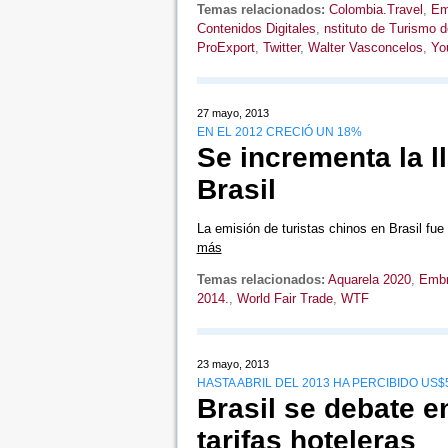
Temas relacionados:
Colombia.Travel
,
Em
Contenidos Digitales
,
nstituto de Turismo d
ProExport
,
Twitter
,
Walter Vasconcelos
,
Yo
27 mayo, 2013
EN EL 2012 CRECIÓ UN 18%
Se incrementa la l
Brasil
La emisión de turistas chinos en Brasil f
más
Temas relacionados:
Aquarela 2020
,
Embr
2014.
,
World Fair Trade
,
WTF
23 mayo, 2013
HASTA ABRIL DEL 2013 HA PERCIBIDO U
Brasil se debate en
tarifas hoteleras