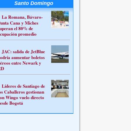
Santo Domingo
La Romana, Bávaro-
unta Cana y Miches
uperan el 80% de
cupación promedio
JAC: salida de JetBlue
odría aumentar boletos
éreos entre Newark y
RD
Líderes de Santiago de
os Caballeros gestionan
on Wingo vuelo directo
esde Bogotá