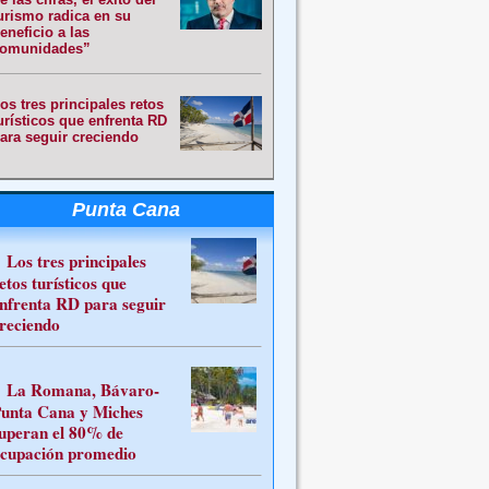
urismo radica en su
eneficio a las
omunidades”
os tres principales retos
urísticos que enfrenta RD
ara seguir creciendo
Punta Cana
Los tres principales
etos turísticos que
nfrenta RD para seguir
reciendo
La Romana, Bávaro-
unta Cana y Miches
uperan el 80% de
cupación promedio