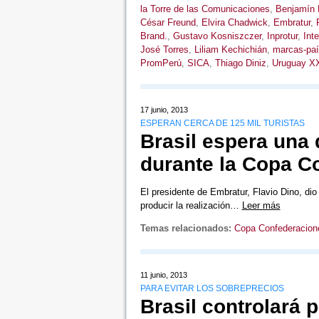
la Torre de las Comunicaciones
,
Benjamín L
César Freund
,
Elvira Chadwick
,
Embratur
,
Brand.
,
Gustavo Kosniszczer
,
Inprotur
,
Int
José Torres
,
Liliam Kechichián
,
marcas-paí
PromPerú
,
SICA
,
Thiago Diniz
,
Uruguay X
17 junio, 2013
ESPERAN CERCA DE 125 MIL TURISTAS
Brasil espera una
durante la Copa C
El presidente de Embratur, Flavio Dino, di
producir la realización…
Leer más
Temas relacionados:
Copa Confederacion
11 junio, 2013
PARA EVITAR LOS SOBREPRECIOS
Brasil controlará 