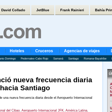
David Collado
JetBlue
Frank Rainieri
Bahía Pri
Hoteles
Cruceros
Agencias de viajes
nto Domingo
Pedernales-Cabo Rojo
Samaná
Santiago
Romana-Bayahíbe
Úl
nció nueva frecuencia diaria
A
hacia Santiago
C
f
R
de una nueva frecuencia diaria desde el Aeropuerto Internacional
U
onal del Cibao
,
Aeropuerto Internacional JFK
,
América Latina
,
p