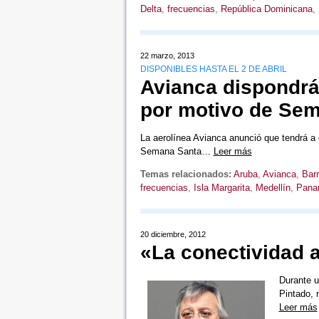
Delta
,
frecuencias
,
República Dominicana
,
22 marzo, 2013
DISPONIBLES HASTA EL 2 DE ABRIL
Avianca dispondrá
por motivo de Se
La aerolínea Avianca anunció que tendrá a d
Semana Santa…
Leer más
Temas relacionados:
Aruba
,
Avianca
,
Barr
frecuencias
,
Isla Margarita
,
Medellín
,
Pana
20 diciembre, 2012
«La conectividad a
Durante u
Pintado, 
Leer más