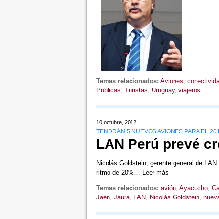
Temas relacionados:
Aviones
,
conectivid
Públicas
,
Turistas
,
Uruguay
,
viajeros
10 octubre, 2012
TENDRÁN 5 NUEVOS AVIONES PARA EL 20
LAN Perú prevé cr
Nicolás Goldstein, gerente general de LAN 
ritmo de 20%…
Leer más
Temas relacionados:
avión
,
Ayacucho
,
Ca
Jaén
,
Jaura
,
LAN
,
Nicolás Goldstein
,
nueva