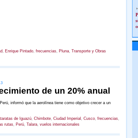
P
s
o
ad
,
Enrique Pintado
,
frecuencias
,
Pluna
,
Transporte y Obras
13
ecimiento de un 20% anual
Perú, informó que la aerolínea tiene como objetivo crecer a un
taratas de Iguazú
,
Chimbote
,
Ciudad Imperial
,
Cusco
,
frecuencias
,
s rutas
,
Perú
,
Talara
,
vuelos internacionales