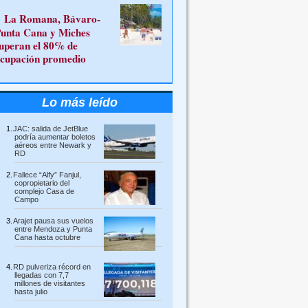
La Romana, Bávaro-
unta Cana y Miches
uperan el 80% de
cupación promedio
Lo más leído
JAC: salida de JetBlue
podría aumentar boletos
aéreos entre Newark y
RD
Fallece “Alfy” Fanjul,
copropietario del
complejo Casa de
Campo
Arajet pausa sus vuelos
entre Mendoza y Punta
Cana hasta octubre
RD pulveriza récord en
llegadas con 7,7
millones de visitantes
hasta julio