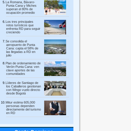
La Romana, Bávaro-
Punta Cana y Miches
superan el 80% de
ocupación promedio
Los tres principales
retos turísticos que
enfrenta RD para seguir
creciendo
Se consolida el
aeropuerto de Punta
Cana: capta el 58% de
las llegadas a RD en
julio
Plan de ordenamiento de
Verón-Punta Cana: ven
clave aportes de las
comunidades
Líderes de Santiago de
los Caballeros gestionan
con Wingo vuelo directo
desde Bogotá
Mitur estima 605,000
personas dependen
directamente del turismo
en RD