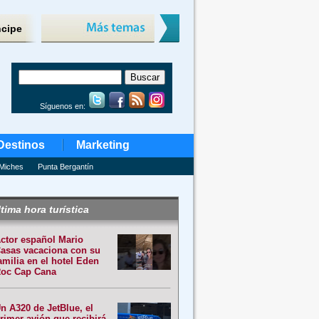
ncipe
Síguenos en:
Destinos
Marketing
Miches
Punta Bergantín
tima hora turística
ctor español Mario
asas vacaciona con su
amilia en el hotel Eden
oc Cap Cana
n A320 de JetBlue, el
rimer avión que recibirá