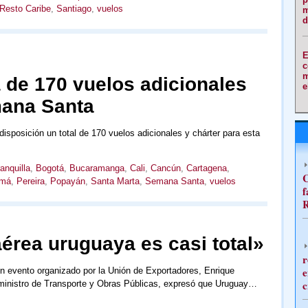
Resto Caribe
,
Santiago
,
vuelos
m
d
E
c
m
 de 170 vuelos adicionales
e
mana Santa
isposición un total de 170 vuelos adicionales y chárter para esta
anquilla
,
Bogotá
,
Bucaramanga
,
Cali
,
Cancún
,
Cartagena
,
C
má
,
Pereira
,
Popayán
,
Santa Marta
,
Semana Santa
,
vuelos
f
R
érea uruguaya es casi total»
r
e
n evento organizado por la Unión de Exportadores, Enrique
c
ministro de Transporte y Obras Públicas, expresó que Uruguay…