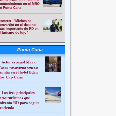
antenimiento en el MRO
e Punta Cana
scarrer: “Miches se
onvertirá en el destino
ás importante de RD en
l turismo de lujo”
Punta Cana
Actor español Mario
asas vacaciona con su
amilia en el hotel Eden
oc Cap Cana
Los tres principales
etos turísticos que
nfrenta RD para seguir
reciendo