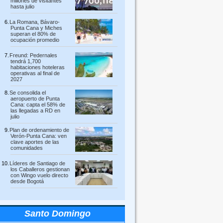
millones de visitantes
hasta julio
La Romana, Bávaro-
Punta Cana y Miches
superan el 80% de
ocupación promedio
Freund: Pedernales
tendrá 1,700
habitaciones hoteleras
operativas al final de
2027
Se consolida el
aeropuerto de Punta
Cana: capta el 58% de
las llegadas a RD en
julio
Plan de ordenamiento de
Verón-Punta Cana: ven
clave aportes de las
comunidades
Líderes de Santiago de
los Caballeros gestionan
con Wingo vuelo directo
desde Bogotá
Santo Domingo