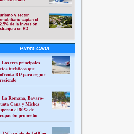
urismo y sector
nmobiliario captan el
2.5% de la inversión
xtranjera en RD
Punta Cana
Los tres principales
etos turísticos que
nfrenta RD para seguir
reciendo
La Romana, Bávaro-
unta Cana y Miches
uperan el 80% de
cupación promedio
JAC: salida de JetBlue