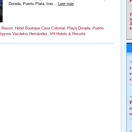
Dorada, Puerto Plata, tras…
Leer más
T
i
3
e
 Resort
,
Hotel Boutique Casa Colonial
,
Playa Dorada
,
Puerto
Spyros Vazdekis Hernández
,
VH Hotels & Resorts
r
e
c
P
s
o