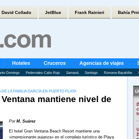
David Collado
JetBlue
Frank Rainieri
Bahía Pri
Hoteles
Cruceros
Agencias de viajes
nto Domingo
Pedernales-Cabo Rojo
Samaná
Santiago
Romana-Bayahíbe
Úl
 DE LA FAMILIA GARCÍA EN PUERTO PLATA
 Ventana mantiene nivel de
D
c
h
Por
M. Suárez
U
El hotel Gran Ventana Beach Resort mantiene una
2
«impresionante pujanza» en el complejo turístico de Playa
p