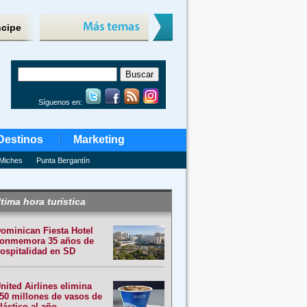
ncipe
Síguenos en:
Destinos
Marketing
Miches
Punta Bergantín
tima hora turística
ominican Fiesta Hotel
onmemora 35 años de
ospitalidad en SD
nited Airlines elimina
50 millones de vasos de
lástico al año