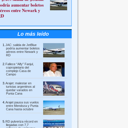
odría aumentar boletos
éreos entre Newark y
RD
Lo más leído
JAC: salida de JetBlue
podría aumentar boletos
aéreos entre Newark y
RD
Fallece “Alfy” Fanjul,
copropietario del
complejo Casa de
Campo
Arajet: malestar en
turistas argentinos al
quedar varados en
Punta Cana
Arajet pausa sus vuelos
entre Mendoza y Punta
Cana hasta octubre
RD pulveriza récord en
llegadas con 7,7