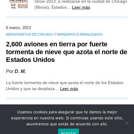
Show 2013, a realizarse en la ciudad de Chicago
(Illinois), Estados…
Leer más
6 marzo, 2013
AEROPUERTOS DE CHICAGO Y MINNEAPOLIS PARALIZADOS
2,600 aviones en tierra por fuerte
tormenta de nieve que azota el norte de
Estados Unidos
Por
D. M.
La fuerte tormenta de nieve que azota el norte de los Estados
Unidos y que se desplaza…
Leer más
Usamos cookies para asegurar que te damos la mejor
experiencia en nuestra web. Si continúas usando este sitio,
asumiremos que estás de acuerdo con ello.
Publicidad
Redacción
Contacto
Aceptar
Advertencia legal
Todos los derechos reservados