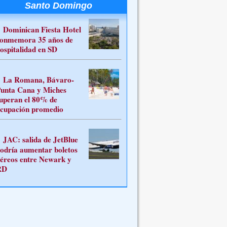
Santo Domingo
Dominican Fiesta Hotel
onmemora 35 años de
ospitalidad en SD
La Romana, Bávaro-
unta Cana y Miches
uperan el 80% de
cupación promedio
JAC: salida de JetBlue
odría aumentar boletos
éreos entre Newark y
RD