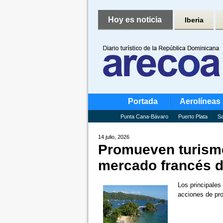
Hoy es noticia
Iberia
Portada
Aerolíneas
Punta Cana-Bávaro
Puerto Plata
Sa
14 julio, 2026
Promueven turism
mercado francés d
Los principales
acciones de pr