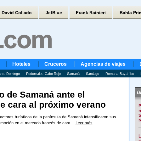
David Collado
JetBlue
Frank Rainieri
Bahía Pri
Hoteles
Cruceros
Agencias de viajes
nto Domingo
Pedernales-Cabo Rojo
Samaná
Santiago
Romana-Bayahíbe
o de Samaná ante el
Úl
e cara al próximo verano
P
r
t
 actores turísticos de la península de Samaná intensificaron sus
r
omoción en el mercado francés de cara…
Leer más
L
s