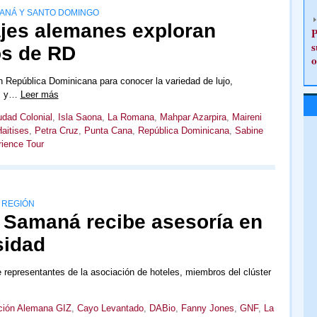
MANÁ Y SANTO DOMINGO
ajes alemanes exploran
P
s
cos de RD
o
n República Dominicana para conocer la variedad de lujo,
es y…
Leer más
udad Colonial
,
Isla Saona
,
La Romana
,
Mahpar Azarpira
,
Maireni
aitises
,
Petra Cruz
,
Punta Cana
,
República Dominicana
,
Sabine
ience Tour
 REGIÓN
e Samaná recibe asesoría en
sidad
re representantes de la asociación de hoteles, miembros del clúster
ción Alemana GIZ
,
Cayo Levantado
,
DABio
,
Fanny Jones
,
GNF
,
La