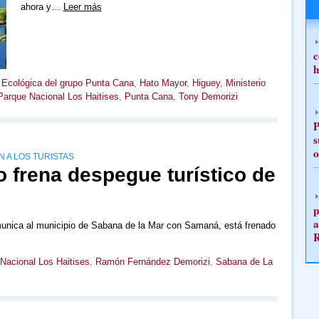
ahora y…
Leer más
c
h
Ecológica del grupo Punta Cana
,
Hato Mayor
,
Higuey
,
Ministerio
Parque Nacional Los Haitises
,
Punta Cana
,
Tony Demorizi
P
s
o
 A LOS TURISTAS
o frena despegue turístico de
p
a
omunica al municipio de Sabana de la Mar con Samaná, está frenado
Nacional Los Haitises
,
Ramón Fernández Demorizi
,
Sabana de La