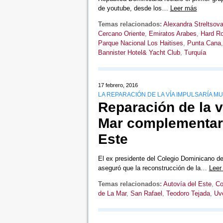
de youtube, desde los…
Leer más
Temas relacionados:
Alexandra Streltsov
Cercano Oriente
,
Emiratos Arabes
,
Hard Ro
Parque Nacional Los Haitises
,
Punta Cana
Bannister Hotel& Yacht Club
,
Turquía
17 febrero, 2016
LA REPARACIÓN DE LA VÍA IMPULSARÍA
Reparación de la 
Mar complementarí
Este
El ex presidente del Colegio Dominicano d
aseguró que la reconstrucción de la…
Leer
Temas relacionados:
Autovía del Este
,
Co
de La Mar
,
San Rafael
,
Teodoro Tejada
,
Uv