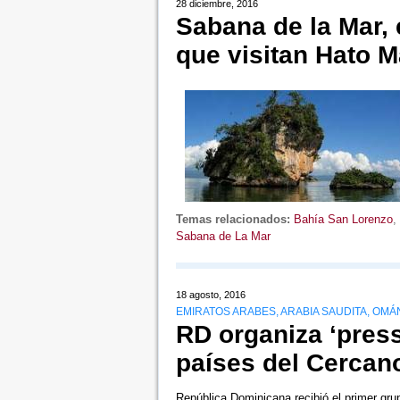
28 diciembre, 2016
Sabana de la Mar, 
que visitan Hato 
Temas relacionados:
Bahía San Lorenzo
,
Sabana de La Mar
18 agosto, 2016
EMIRATOS ARABES, ARABIA SAUDITA, OMÁN,
RD organiza ‘press
países del Cercan
República Dominicana recibió el primer grup