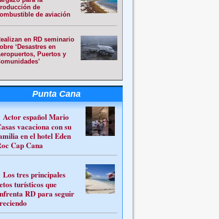
roducción de
ombustible de aviación
ealizan en RD seminario
obre ‘Desastres en
eropuertos, Puertos y
omunidades’
Punta Cana
Actor español Mario
asas vacaciona con su
amilia en el hotel Eden
oc Cap Cana
Los tres principales
etos turísticos que
nfrenta RD para seguir
reciendo