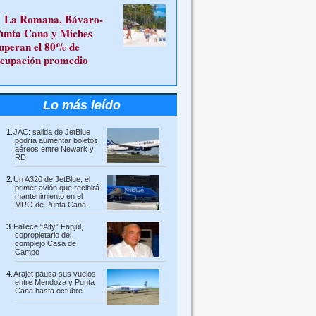
La Romana, Bávaro-
unta Cana y Miches
uperan el 80% de
cupación promedio
Lo más leído
JAC: salida de JetBlue
podría aumentar boletos
aéreos entre Newark y
RD
Un A320 de JetBlue, el
primer avión que recibirá
mantenimiento en el
MRO de Punta Cana
Fallece “Alfy” Fanjul,
copropietario del
complejo Casa de
Campo
Arajet pausa sus vuelos
entre Mendoza y Punta
Cana hasta octubre