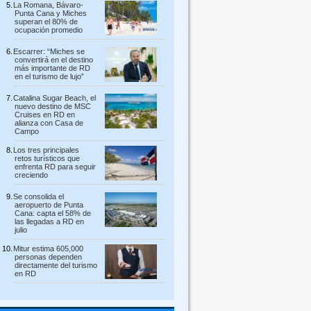
La Romana, Bávaro-
Punta Cana y Miches
superan el 80% de
ocupación promedio
Escarrer: “Miches se
convertirá en el destino
más importante de RD
en el turismo de lujo”
Catalina Sugar Beach, el
nuevo destino de MSC
Cruises en RD en
alianza con Casa de
Campo
Los tres principales
retos turísticos que
enfrenta RD para seguir
creciendo
Se consolida el
aeropuerto de Punta
Cana: capta el 58% de
las llegadas a RD en
julio
Mitur estima 605,000
personas dependen
directamente del turismo
en RD