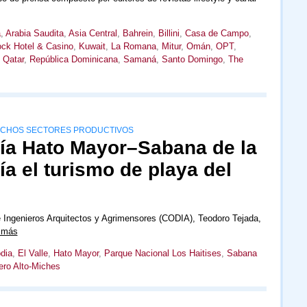
a
,
Arabia Saudita
,
Asia Central
,
Bahrein
,
Billini
,
Casa de Campo
,
ck Hotel & Casino
,
Kuwait
,
La Romana
,
Mitur
,
Omán
,
OPT
,
,
Qatar
,
República Dominicana
,
Samaná
,
Santo Domingo
,
The
 MUCHOS SECTORES PRODUCTIVOS
vía Hato Mayor–Sabana de la
a el turismo de playa del
e Ingenieros Arquitectos y Agrimensores (CODIA), Teodoro Tejada,
 más
dia
,
El Valle
,
Hato Mayor
,
Parque Nacional Los Haitises
,
Sabana
ero Alto-Miches