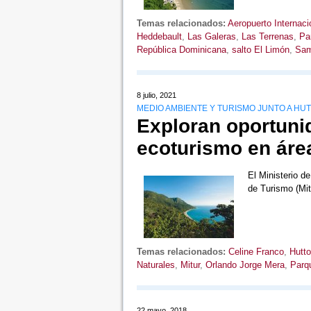
Temas relacionados:
Aeropuerto Internaci
Heddebault
,
Las Galeras
,
Las Terrenas
,
Par
República Dominicana
,
salto El Limón
,
Sa
8 julio, 2021
MEDIO AMBIENTE Y TURISMO JUNTO A HUT
Exploran oportuni
ecoturismo en áre
El Ministerio d
de Turismo (Mit
Temas relacionados:
Celine Franco
,
Hutto
Naturales
,
Mitur
,
Orlando Jorge Mera
,
Parq
22 mayo, 2018