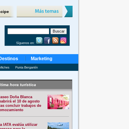
ncipe
Síguenos en:
Destinos
Marketing
Miches
Punta Bergantín
tima hora turística
aseo Doña Blanca
eabrirá el 10 de agosto
ras concluir trabajos de
emozamiento
a IATA evalúa utilizar
argazo para la