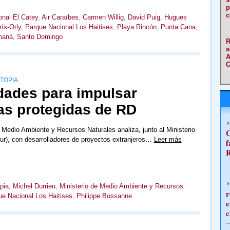
p
c
onal El Catey
,
Air Caraïbes
,
Carmen Willig
,
David Puig
,
Hugues
ís-Orly
,
Parque Nacional Los Haitises
,
Playa Rincón
,
Punta Cana
,
maná
,
Santo Domingo
R
s
A
C
TOPIA
dades para impulsar
as protegidas de RD
e Medio Ambiente y Recursos Naturales analiza, junto al Ministerio
C
ur), con desarrolladores de proyectos extranjeros…
Leer más
f
R
pia
,
Michel Durrieu
,
Ministerio de Medio Ambiente y Recursos
r
ue Nacional Los Haitises
,
Philippe Bossanne
e
c