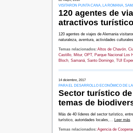
VISITARON PUNTA CANA, LA ROMANA, SA
120 agentes de vi
atractivos turísti
120 agentes de viajes de Alemania visitaro
naturaleza, aventura, actividades cultural
Temas relacionados:
Altos de Chavón
,
Ci
Castillo
,
Mitur
,
OPT
,
Parque Nacional Los H
Bloch
,
Samaná
,
Santo Domingo
,
TUI Exper
14 diciembre, 2017
PARA EL DESARROLLO ECONÓMICO DE LA
Sector turístico d
temas de biodiver
Más de 40 líderes del sector turístico, ent
turístico, autoridades locales,…
Leer más
Temas relacionados:
Agencia de Coopera