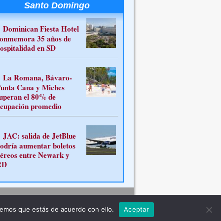
Santo Domingo
Dominican Fiesta Hotel
onmemora 35 años de
ospitalidad en SD
La Romana, Bávaro-
unta Cana y Miches
uperan el 80% de
cupación promedio
JAC: salida de JetBlue
odría aumentar boletos
éreos entre Newark y
RD
Contacto
remos que estás de acuerdo con ello.
Aceptar
ferente