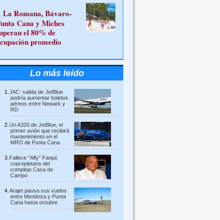
La Romana, Bávaro-
unta Cana y Miches
uperan el 80% de
cupación promedio
Lo más leído
JAC: salida de JetBlue
podría aumentar boletos
aéreos entre Newark y
RD
Un A320 de JetBlue, el
primer avión que recibirá
mantenimiento en el
MRO de Punta Cana
Fallece “Alfy” Fanjul,
copropietario del
complejo Casa de
Campo
Arajet pausa sus vuelos
entre Mendoza y Punta
Cana hasta octubre