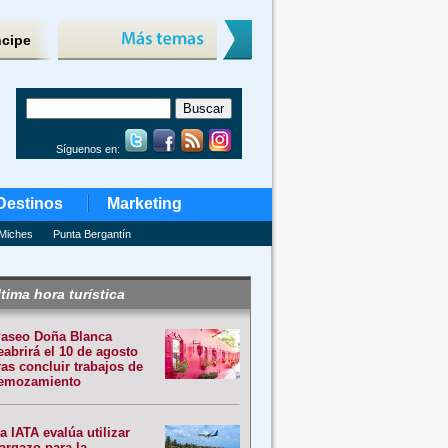
ncipe
Síguenos en:
Destinos
Marketing
Miches
Punta Bergantín
tima hora turística
aseo Doña Blanca
eabrirá el 10 de agosto
ras concluir trabajos de
emozamiento
a IATA evalúa utilizar
argazo para la