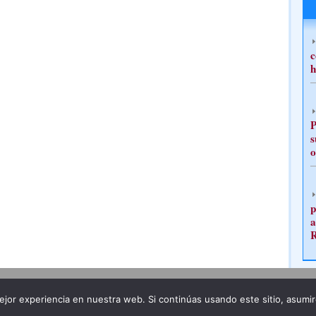
c
h
P
s
o
p
a
Publicidad
Redacción
jor experiencia en nuestra web. Si continúas usando este sitio, asumi
ncia legal
Todos los derechos reservados
Grupo Pre