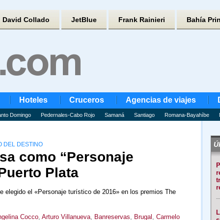
David Collado
JetBlue
Frank Rainieri
Bahía Pri
Hoteles
Cruceros
Agencias de viajes
nto Domingo
Pedernales-Cabo Rojo
Samaná
Santiago
Romana-Bayahíbe
Úl
O DEL DESTINO
usa como “Personaje
P
 Puerto Plata
r
t
r
ue elegido el «Personaje turístico de 2016» en los premios The
L
gelina Cocco
,
Arturo Villanueva
,
Banreservas
,
Brugal
,
Carmelo
s