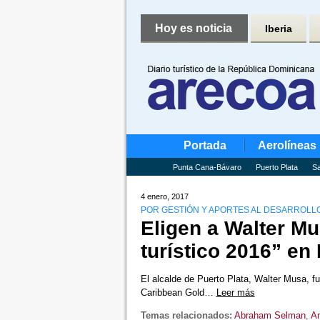
Hoy es noticia
Iberia
Portada
Aerolíneas
Punta Cana-Bávaro
Puerto Plata
Sa
4 enero, 2017
POR GESTIÓN Y APORTES AL DESARROLL
Eligen a Walter M
turístico 2016” en
El alcalde de Puerto Plata, Walter Musa, f
Caribbean Gold…
Leer más
Temas relacionados:
Abraham Selman
,
An