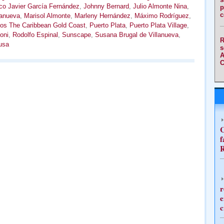
co Javier García Fernández
,
Johnny Bernard
,
Julio Almonte Nina
,
p
c
lanueva
,
Marisol Almonte
,
Marleny Hernández
,
Máximo Rodríguez
,
os The Caribbean Gold Coast
,
Puerto Plata
,
Puerto Plata Village
,
oni
,
Rodolfo Espinal
,
Sunscape
,
Susana Brugal de Villanueva
,
R
usa
s
A
C
C
f
R
r
e
c