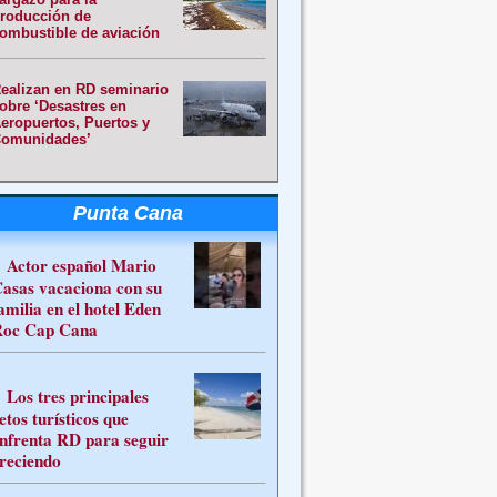
roducción de
ombustible de aviación
ealizan en RD seminario
obre ‘Desastres en
eropuertos, Puertos y
omunidades’
Punta Cana
Actor español Mario
asas vacaciona con su
amilia en el hotel Eden
oc Cap Cana
Los tres principales
etos turísticos que
nfrenta RD para seguir
reciendo