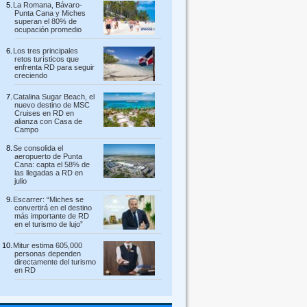
La Romana, Bávaro-
Punta Cana y Miches
superan el 80% de
ocupación promedio
Los tres principales
retos turísticos que
enfrenta RD para seguir
creciendo
Catalina Sugar Beach, el
nuevo destino de MSC
Cruises en RD en
alianza con Casa de
Campo
Se consolida el
aeropuerto de Punta
Cana: capta el 58% de
las llegadas a RD en
julio
Escarrer: “Miches se
convertirá en el destino
más importante de RD
en el turismo de lujo”
Mitur estima 605,000
personas dependen
directamente del turismo
en RD