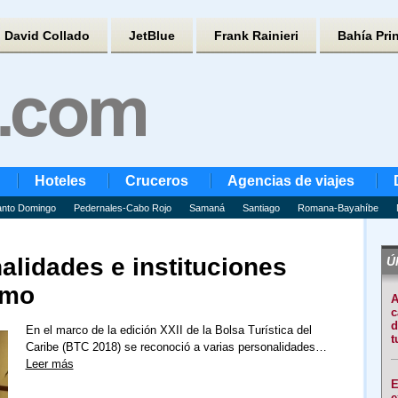
David Collado
JetBlue
Frank Rainieri
Bahía Pri
Hoteles
Cruceros
Agencias de viajes
nto Domingo
Pedernales-Cabo Rojo
Samaná
Santiago
Romana-Bayahíbe
lidades e instituciones
Úl
smo
A
c
d
En el marco de la edición XXII de la Bolsa Turística del
t
Caribe (BTC 2018) se reconoció a varias personalidades…
Leer más
E
e