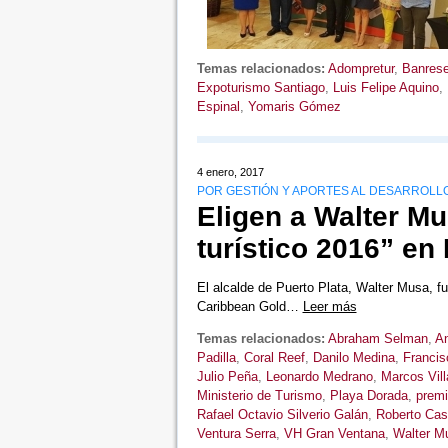
Temas relacionados:
Adompretur
,
Banrese
Expoturismo Santiago
,
Luis Felipe Aquino
,
Espinal
,
Yomaris Gómez
4 enero, 2017
POR GESTIÓN Y APORTES AL DESARROLL
Eligen a Walter M
turístico 2016” en
El alcalde de Puerto Plata, Walter Musa, f
Caribbean Gold…
Leer más
Temas relacionados:
Abraham Selman
,
An
Padilla
,
Coral Reef
,
Danilo Medina
,
Francis
Julio Peña
,
Leonardo Medrano
,
Marcos Vil
Ministerio de Turismo
,
Playa Dorada
,
premi
Rafael Octavio Silverio Galán
,
Roberto Cas
Ventura Serra
,
VH Gran Ventana
,
Walter M