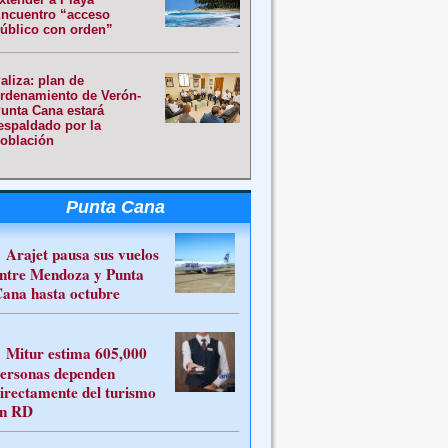
ncuentro “acceso
úblico con orden”
aliza: plan de
rdenamiento de Verón-
unta Cana estará
espaldado por la
oblación
Punta Cana
Arajet pausa sus vuelos
ntre Mendoza y Punta
ana hasta octubre
Mitur estima 605,000
ersonas dependen
irectamente del turismo
n RD