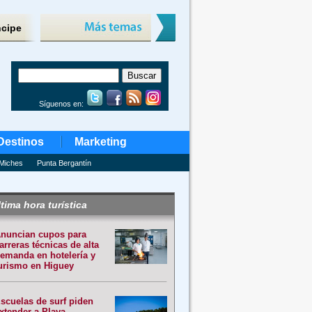
ncipe
Síguenos en:
Destinos
Marketing
Miches
Punta Bergantín
tima hora turística
nuncian cupos para
arreras técnicas de alta
emanda en hotelería y
urismo en Higuey
scuelas de surf piden
xtender a Playa