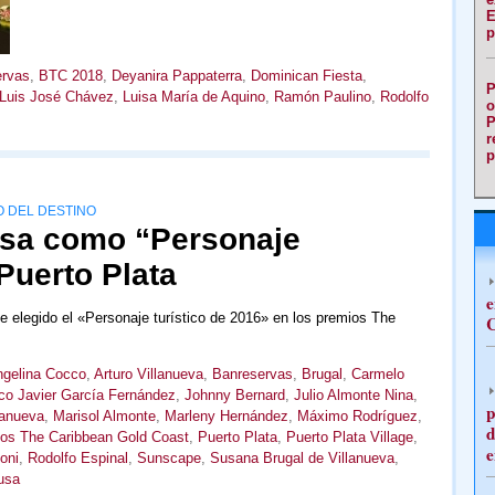
E
p
rvas
,
BTC 2018
,
Deyanira Pappaterra
,
Dominican Fiesta
,
P
Luis José Chávez
,
Luisa María de Aquino
,
Ramón Paulino
,
Rodolfo
o
P
r
p
O DEL DESTINO
usa como “Personaje
 Puerto Plata
e
ue elegido el «Personaje turístico de 2016» en los premios The
C
gelina Cocco
,
Arturo Villanueva
,
Banreservas
,
Brugal
,
Carmelo
co Javier García Fernández
,
Johnny Bernard
,
Julio Almonte Nina
,
p
lanueva
,
Marisol Almonte
,
Marleny Hernández
,
Máximo Rodríguez
,
d
os The Caribbean Gold Coast
,
Puerto Plata
,
Puerto Plata Village
,
e
oni
,
Rodolfo Espinal
,
Sunscape
,
Susana Brugal de Villanueva
,
usa