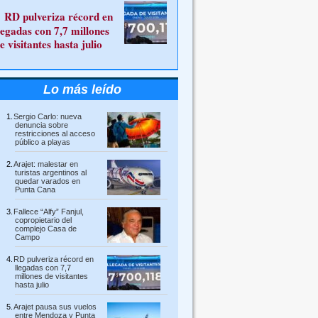
RD pulveriza récord en
legadas con 7,7 millones
e visitantes hasta julio
Lo más leído
Sergio Carlo: nueva
denuncia sobre
restricciones al acceso
público a playas
Arajet: malestar en
turistas argentinos al
quedar varados en
Punta Cana
Fallece “Alfy” Fanjul,
copropietario del
complejo Casa de
Campo
RD pulveriza récord en
llegadas con 7,7
millones de visitantes
hasta julio
Arajet pausa sus vuelos
entre Mendoza y Punta