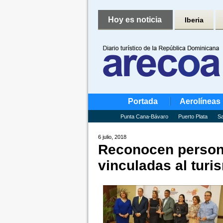
Hoy es noticia
Iberia
Portada
Aerolíneas
Punta Cana-Bávaro
Puerto Plata
Sa
6 julio, 2018
Reconocen persona
vinculadas al turi