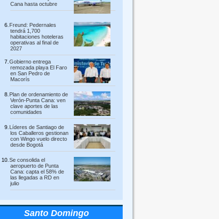
Cana hasta octubre
Freund: Pedernales
tendrá 1,700
habitaciones hoteleras
operativas al final de
2027
Gobierno entrega
remozada playa El Faro
en San Pedro de
Macorís
Plan de ordenamiento de
Verón-Punta Cana: ven
clave aportes de las
comunidades
Líderes de Santiago de
los Caballeros gestionan
con Wingo vuelo directo
desde Bogotá
Se consolida el
aeropuerto de Punta
Cana: capta el 58% de
las llegadas a RD en
julio
Santo Domingo