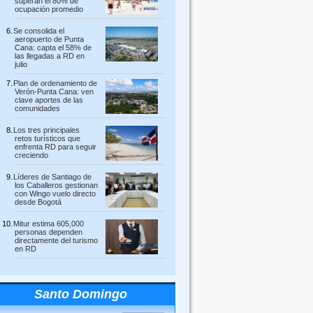
superan el 80% de
ocupación promedio
Se consolida el
aeropuerto de Punta
Cana: capta el 58% de
las llegadas a RD en
julio
Plan de ordenamiento de
Verón-Punta Cana: ven
clave aportes de las
comunidades
Los tres principales
retos turísticos que
enfrenta RD para seguir
creciendo
Líderes de Santiago de
los Caballeros gestionan
con Wingo vuelo directo
desde Bogotá
Mitur estima 605,000
personas dependen
directamente del turismo
en RD
Santo Domingo