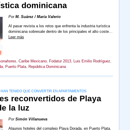
ística dominicana
Por
M. Suárez / María Valerio
Al pasar revista a los retos que enfrenta la industria turística
dominicana sobresale dentro de los principales el alto coste…
Leer más
sonahores
,
Caribe Mexicano
,
Fodatur 2013
,
Luis Emilio Rodríguez
,
da
,
Puerto Plata
,
República Dominicana
SE HAN TENIDO QUE CONVERTIR EN APARTAMENTOS
es reconvertidos de Playa
e la luz
Por
Simón Villanueva
Algunos hoteles del complejo Playa Dorada, en Puerto Plata,