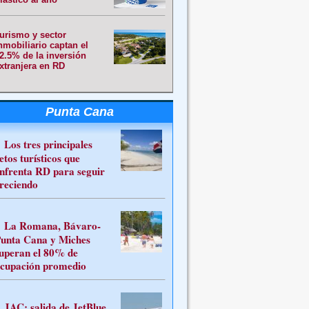
urismo y sector
nmobiliario captan el
2.5% de la inversión
xtranjera en RD
Punta Cana
Los tres principales
etos turísticos que
nfrenta RD para seguir
reciendo
La Romana, Bávaro-
unta Cana y Miches
uperan el 80% de
cupación promedio
JAC: salida de JetBlue