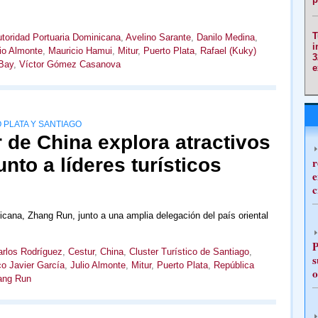
T
toridad Portuaria Dominicana
,
Avelino Sarante
,
Danilo Medina
,
i
io Almonte
,
Mauricio Hamui
,
Mitur
,
Puerto Plata
,
Rafael (Kuky)
3
Bay
,
Víctor Gómez Casanova
e
 PLATA Y SANTIAGO
 de China explora atractivos
unto a líderes turísticos
r
e
c
cana, Zhang Run, junto a una amplia delegación del país oriental
P
rlos Rodríguez
,
Cestur
,
China
,
Cluster Turístico de Santiago
,
s
o Javier García
,
Julio Almonte
,
Mitur
,
Puerto Plata
,
República
o
ang Run