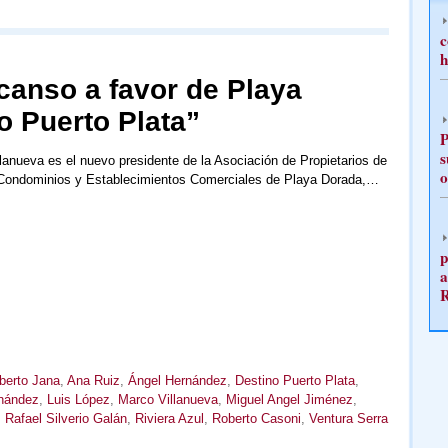
c
h
canso a favor de Playa
o Puerto Plata”
P
s
lanueva es el nuevo presidente de la Asociación de Propietarios de
o
 Condominios y Establecimientos Comerciales de Playa Dorada,…
p
a
berto Jana
,
Ana Ruiz
,
Ángel Hernández
,
Destino Puerto Plata
,
rnández
,
Luis López
,
Marco Villanueva
,
Miguel Angel Jiménez
,
,
Rafael Silverio Galán
,
Riviera Azul
,
Roberto Casoni
,
Ventura Serra