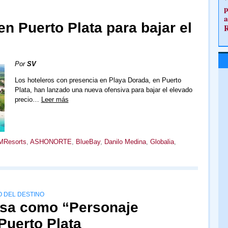
p
a
en Puerto Plata para bajar el
Por
SV
Los hoteleros con presencia en Playa Dorada, en Puerto
Plata, han lanzado una nueva ofensiva para bajar el elevado
precio…
Leer más
MResorts
,
ASHONORTE
,
BlueBay
,
Danilo Medina
,
Globalia
,
O DEL DESTINO
usa como “Personaje
 Puerto Plata