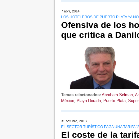
7 abril, 2014
LOS HOTELEROS DE PUERTO PLATA YA NO
Ofensiva de los h
que critica a Dani
Temas relacionados:
Abraham Selman
,
A
México
,
Playa Dorada
,
Puerto Plata
,
Super
31 octubre, 2013
EL SECTOR TURÍSTICO PAGA UNA TARIFA 
El coste de la tari