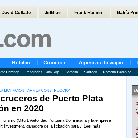
David Collado
JetBlue
Frank Rainieri
Bahía Pri
Hoteles
Cruceros
Agencias de viajes
nto Domingo
Pedernales-Cabo Rojo
Samaná
Santiago
Romana-Bayahíbe
Úl
LA LICITACIÓN PARA LA CONSTRUCCIÓN
cruceros de Puerto Plata
D
ión en 2020
c
h
e Turismo (Mitur), Autoridad Portuaria Dominicana y la empresa
rt Investment, ganadora de la licitación para…
Leer más
U
2
p