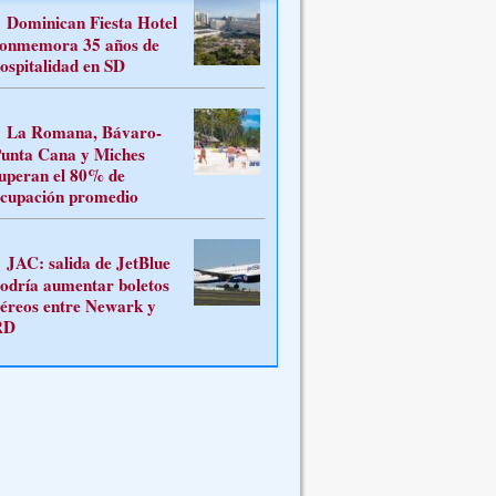
Dominican Fiesta Hotel
onmemora 35 años de
ospitalidad en SD
La Romana, Bávaro-
unta Cana y Miches
uperan el 80% de
cupación promedio
JAC: salida de JetBlue
odría aumentar boletos
éreos entre Newark y
RD