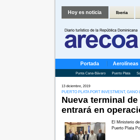
Hoy es noticia
Iberia
Portada
Aerolíneas
Punta Cana-Bávaro
Puerto Plata
Sa
13 diciembre, 2019
PUERTO PLATA PORT INVESTMENT, GANO 
Nueva terminal de 
entrará en operac
El Ministerio d
Puerto Plata Po