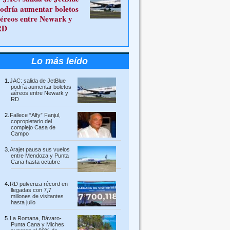
odría aumentar boletos
éreos entre Newark y
RD
Lo más leído
JAC: salida de JetBlue
podría aumentar boletos
aéreos entre Newark y
RD
Fallece “Alfy” Fanjul,
copropietario del
complejo Casa de
Campo
Arajet pausa sus vuelos
entre Mendoza y Punta
Cana hasta octubre
RD pulveriza récord en
llegadas con 7,7
millones de visitantes
hasta julio
La Romana, Bávaro-
Punta Cana y Miches