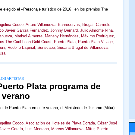
ue elegido el «Personaje turístico de 2016» en los premios The
gelina Cocco
,
Arturo Villanueva
,
Banreservas
,
Brugal
,
Carmelo
co Javier García Fernández
,
Johnny Bernard
,
Julio Almonte Nina
,
lanueva
,
Marisol Almonte
,
Marleny Hernández
,
Máximo Rodríguez
,
os The Caribbean Gold Coast
,
Puerto Plata
,
Puerto Plata Village
,
oni
,
Rodolfo Espinal
,
Sunscape
,
Susana Brugal de Villanueva
,
usa
LOS ARTISTAS
 Puerto Plata programa de
e verano
 de Puerto Plata en este verano, el Ministerio de Turismo (Mitur)
gelina Cocco
,
Asociación de Hoteles de Playa Dorada
,
César José
Javier García
,
Luis Medrano
,
Marcos Villanueva
,
Mitur
,
Puerto