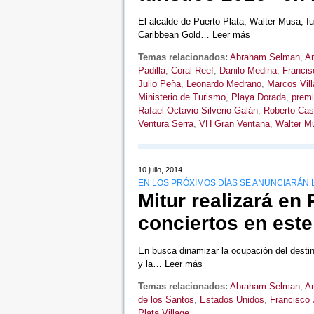
El alcalde de Puerto Plata, Walter Musa, f
Caribbean Gold…
Leer más
Temas relacionados:
Abraham Selman
,
An
Padilla
,
Coral Reef
,
Danilo Medina
,
Francis
Julio Peña
,
Leonardo Medrano
,
Marcos Vil
Ministerio de Turismo
,
Playa Dorada
,
premi
Rafael Octavio Silverio Galán
,
Roberto Cas
Ventura Serra
,
VH Gran Ventana
,
Walter M
10 julio, 2014
EN LOS PRÓXIMOS DÍAS SE ANUNCIARÁN 
Mitur realizará en
conciertos en est
En busca dinamizar la ocupación del destino
y la…
Leer más
Temas relacionados:
Abraham Selman
,
An
de los Santos
,
Estados Unidos
,
Francisco 
Plata Village