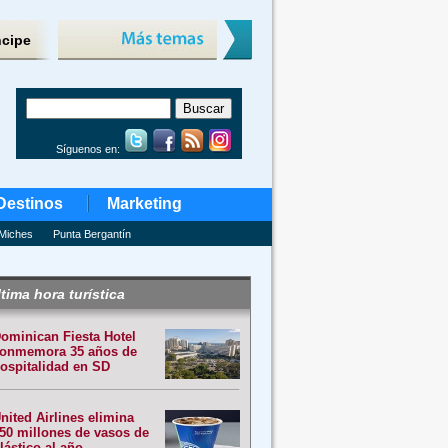
ncipe
Síguenos en:
Destinos
Marketing
Miches
Punta Bergantín
tima hora turística
ominican Fiesta Hotel
onmemora 35 años de
ospitalidad en SD
nited Airlines elimina
50 millones de vasos de
lástico al año