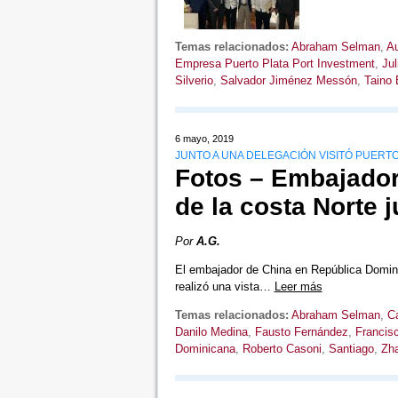
Temas relacionados:
Abraham Selman
,
Au
Empresa Puerto Plata Port Investment
,
Jul
Silverio
,
Salvador Jiménez Messón
,
Taino 
6 mayo, 2019
JUNTO A UNA DELEGACIÓN VISITÓ PUERTO
Fotos – Embajador
de la costa Norte j
Por
A.G.
El embajador de China en República Domini
realizó una vista…
Leer más
Temas relacionados:
Abraham Selman
,
Ca
Danilo Medina
,
Fausto Fernández
,
Francisc
Dominicana
,
Roberto Casoni
,
Santiago
,
Zh