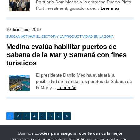
Portuaria Dominicana y la empresa Puerto Plata
Port Investment, ganadora de…
Leer más
10 diciembre, 2019
BUSCAN ACTIVAR EL SECTOR Y LA PRODUCTIVIDAD EN LA ZONA
Medina evalúa habilitar puertos de
Sabana de la Mar y Samaná con fines
turísticos
El presidente Danilo Medina evaluará la
posibilidad de habilitar los puertos de Sabana de
la Mar y…
Leer más
1
2
3
4
5
6
7
8
Usamos cookies para asegurar que te damos la mejor
experiencia en nuestra web. Si continúas usando este sitio,