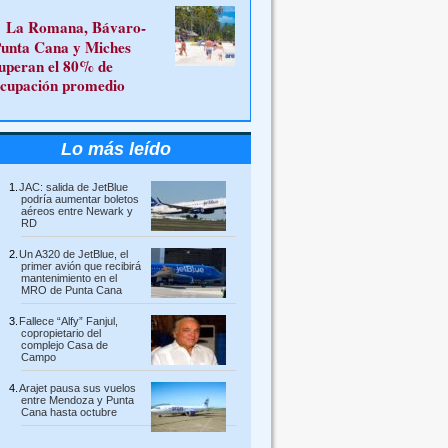
La Romana, Bávaro-
unta Cana y Miches
uperan el 80% de
cupación promedio
Lo más leído
JAC: salida de JetBlue
podría aumentar boletos
aéreos entre Newark y
RD
Un A320 de JetBlue, el
primer avión que recibirá
mantenimiento en el
MRO de Punta Cana
Fallece “Alfy” Fanjul,
copropietario del
complejo Casa de
Campo
Arajet pausa sus vuelos
entre Mendoza y Punta
Cana hasta octubre