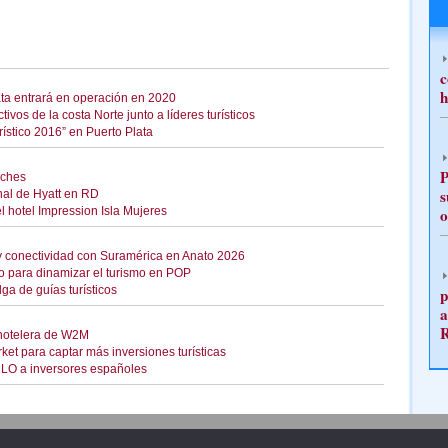
c
h
ta entrará en operación en 2020
vos de la costa Norte junto a líderes turísticos
ístico 2016” en Puerto Plata
P
iches
s
nal de Hyatt en RD
el hotel Impression Isla Mujeres
o
a y conectividad con Suramérica en Anato 2026
no para dinamizar el turismo en POP
ga de guías turísticos
p
a
 hotelera de W2M
et para captar más inversiones turísticas
MLO a inversores españoles
Publicidad
Redacción