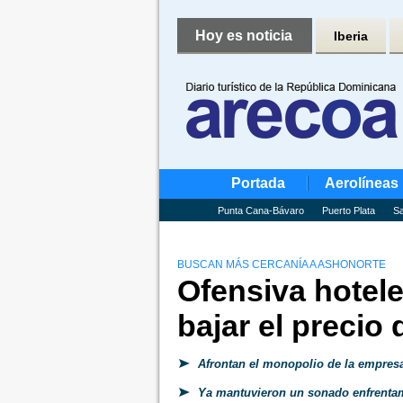
Hoy es noticia
Iberia
Portada
Aerolíneas
Punta Cana-Bávaro
Puerto Plata
Sa
BUSCAN MÁS CERCANÍA A ASHONORTE
Ofensiva hotele
bajar el precio 
Afrontan el monopolio de la empre
Ya mantuvieron un sonado enfrentam