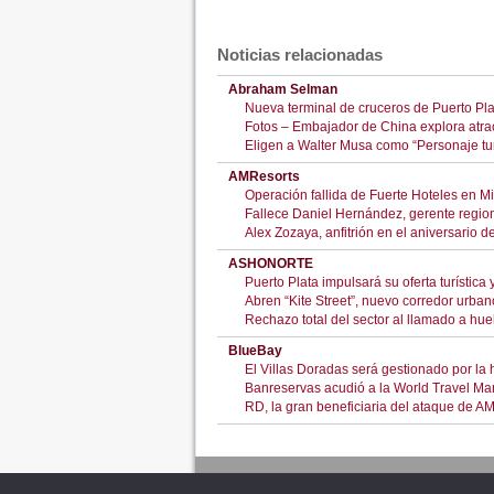
Noticias relacionadas
Abraham Selman
Nueva terminal de cruceros de Puerto Pla
Fotos – Embajador de China explora atracti
Eligen a Walter Musa como “Personaje tur
AMResorts
Operación fallida de Fuerte Hoteles en M
Fallece Daniel Hernández, gerente regio
Alex Zozaya, anfitrión en el aniversario d
ASHONORTE
Puerto Plata impulsará su oferta turístic
Abren “Kite Street”, nuevo corredor urba
Rechazo total del sector al llamado a huel
BlueBay
El Villas Doradas será gestionado por la
Banreservas acudió a la World Travel Mark
RD, la gran beneficiaria del ataque de A