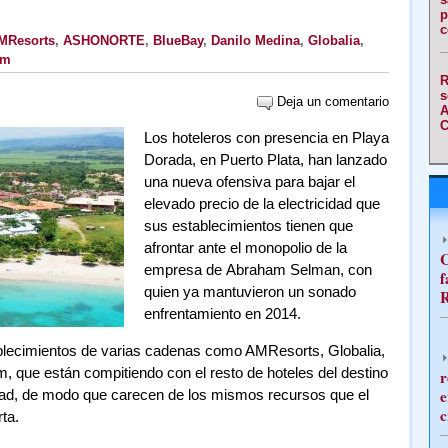
p
c
MResorts
,
ASHONORTE
,
BlueBay
,
Danilo Medina
,
Globalia
,
am
R
s
Deja un comentario
A
C
Los hoteleros con presencia en Playa
Dorada, en Puerto Plata, han lanzado
una nueva ofensiva para bajar el
elevado precio de la electricidad que
sus establecimientos tienen que
afrontar ante el monopolio de la
C
empresa de Abraham Selman, con
f
quien ya mantuvieron un sonado
R
enfrentamiento en 2014.
blecimientos de varias cadenas como AMResorts, Globalia,
 que están compitiendo con el resto de hoteles del destino
r
e
idad, de modo que carecen de los mismos recursos que el
c
ta.