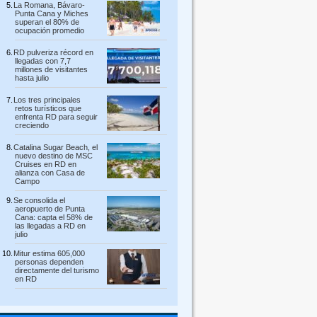
La Romana, Bávaro-
Punta Cana y Miches
superan el 80% de
ocupación promedio
RD pulveriza récord en
llegadas con 7,7
millones de visitantes
hasta julio
Los tres principales
retos turísticos que
enfrenta RD para seguir
creciendo
Catalina Sugar Beach, el
nuevo destino de MSC
Cruises en RD en
alianza con Casa de
Campo
Se consolida el
aeropuerto de Punta
Cana: capta el 58% de
las llegadas a RD en
julio
Mitur estima 605,000
personas dependen
directamente del turismo
en RD