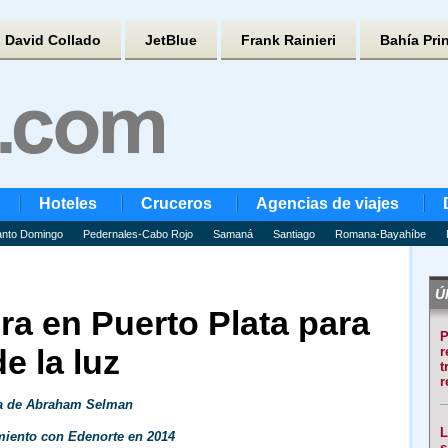
David Collado
JetBlue
Frank Rainieri
Bahía Pri
Hoteles
Cruceros
Agencias de viajes
nto Domingo
Pedernales-Cabo Rojo
Samaná
Santiago
Romana-Bayahíbe
Úl
ra en Puerto Plata para
P
de la luz
r
t
r
sa de Abraham Selman
L
iento con Edenorte en 2014
s