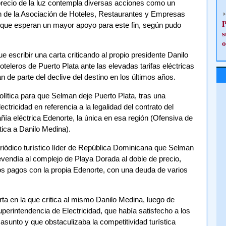
 precio de la luz contempla diversas acciones como un
n de la Asociación de Hoteles, Restaurantes y Empresas
P
la que esperan un mayor apoyo para este fin, según pudo
s
o
escribir una carta criticando al propio presidente Danilo
teleros de Puerto Plata ante las elevadas tarifas eléctricas
n de parte del declive del destino en los últimos años.
olítica para que Selman deje Puerto Plata, tras una
ctricidad en referencia a la legalidad del contrato del
ía eléctrica Edenorte, la única en esa región (
Ofensiva de
tica a Danilo Medina
).
riódico turístico líder de República Dominicana que Selman
evendía al complejo de Playa Dorada al doble de precio,
s pagos con la propia Edenorte, con una deuda de varios
ta en la que critica al mismo Danilo Medina, luego de
uperintendencia de Electricidad, que había satisfecho a los
 asunto y que obstaculizaba la competitividad turística