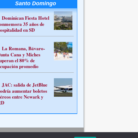
Santo Domingo
Dominican Fiesta Hotel
onmemora 35 años de
ospitalidad en SD
La Romana, Bávaro-
unta Cana y Miches
uperan el 80% de
cupación promedio
JAC: salida de JetBlue
odría aumentar boletos
éreos entre Newark y
RD
Contacto