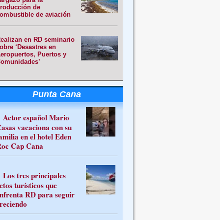
roducción de
ombustible de aviación
ealizan en RD seminario
obre ‘Desastres en
eropuertos, Puertos y
omunidades’
Punta Cana
Actor español Mario
asas vacaciona con su
amilia en el hotel Eden
oc Cap Cana
Los tres principales
etos turísticos que
nfrenta RD para seguir
reciendo