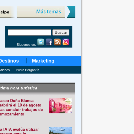
ncipe
Síguenos en:
Destinos
Marketing
Miches
Punta Bergantín
tima hora turística
aseo Doña Blanca
eabrirá el 10 de agosto
ras concluir trabajos de
emozamiento
a IATA evalúa utilizar
argazo para la