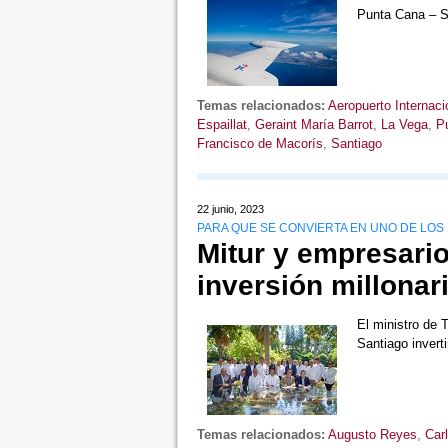
Punta Cana – 
Temas relacionados:
Aeropuerto Internaci
Espaillat
,
Geraint María Barrot
,
La Vega
,
Pu
Francisco de Macorís
,
Santiago
22 junio, 2023
PARA QUE SE CONVIERTA EN UNO DE LOS 
Mitur y empresari
inversión millonar
El ministro de 
Santiago inver
Temas relacionados:
Augusto Reyes
,
Carl