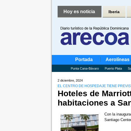
Hoy es noticia
Iberia
Portada
Aerolíneas
Punta Cana-Bávaro
Puerto Plata
Sa
2 diciembre, 2024
EL CENTRO DE HOSPEDAJE TIENE PREVIST
Hoteles de Marriot
habitaciones a Sa
Con la inaugurac
Santiago Center