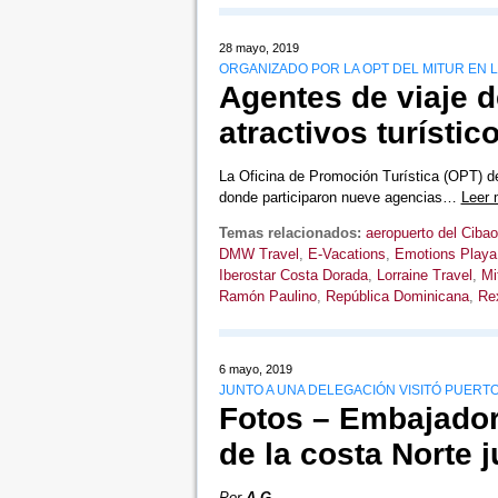
28 mayo, 2019
ORGANIZADO POR LA OPT DEL MITUR EN L
Agentes de viaje 
atractivos turístic
La Oficina de Promoción Turística (OPT) de
donde participaron nueve agencias…
Leer
Temas relacionados:
aeropuerto del Cibao
DMW Travel
,
E-Vacations
,
Emotions Playa
Iberostar Costa Dorada
,
Lorraine Travel
,
Mi
Ramón Paulino
,
República Dominicana
,
Rex
6 mayo, 2019
JUNTO A UNA DELEGACIÓN VISITÓ PUERTO
Fotos – Embajador
de la costa Norte j
Por
A.G.