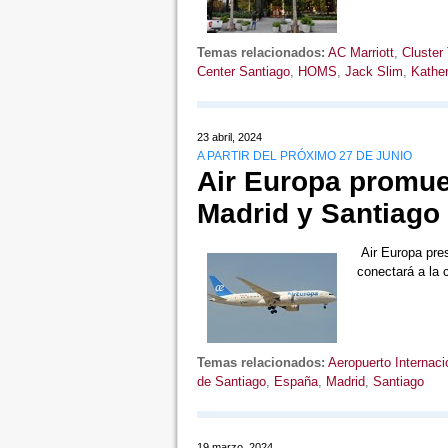
Temas relacionados:
AC Marriott
,
Cluster
Center Santiago
,
HOMS
,
Jack Slim
,
Kathe
23 abril, 2024
A PARTIR DEL PRÓXIMO 27 DE JUNIO
Air Europa promue
Madrid y Santiago 
Air Europa pres
conectará a la
Temas relacionados:
Aeropuerto Internaci
de Santiago
,
España
,
Madrid
,
Santiago
19 marzo, 2024