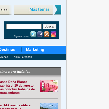
ncipe
Síguenos en:
Destinos
Marketing
Miches
Punta Bergantín
tima hora turística
aseo Doña Blanca
eabrirá el 10 de agosto
ras concluir trabajos de
emozamiento
a IATA evalúa utilizar
argazo para la