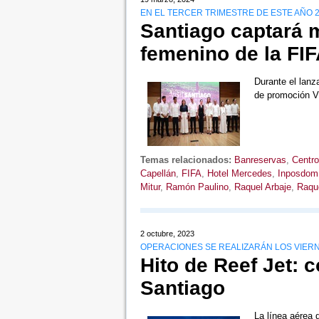
EN EL TERCER TRIMESTRE DE ESTE AÑO 
Santiago captará 
femenino de la FI
Durante el lanz
de promoción V
Temas relacionados:
Banreservas
,
Centro
Capellán
,
FIFA
,
Hotel Mercedes
,
Inposdom
Mitur
,
Ramón Paulino
,
Raquel Arbaje
,
Raqu
2 octubre, 2023
OPERACIONES SE REALIZARÁN LOS VIER
Hito de Reef Jet: 
Santiago
La línea aérea d