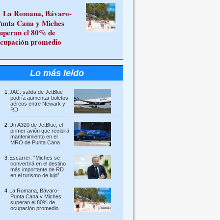
La Romana, Bávaro-
unta Cana y Miches
uperan el 80% de
cupación promedio
Lo más leído
JAC: salida de JetBlue
podría aumentar boletos
aéreos entre Newark y
RD
Un A320 de JetBlue, el
primer avión que recibirá
mantenimiento en el
MRO de Punta Cana
Escarrer: “Miches se
convertirá en el destino
más importante de RD
en el turismo de lujo”
La Romana, Bávaro-
Punta Cana y Miches
superan el 80% de
ocupación promedio