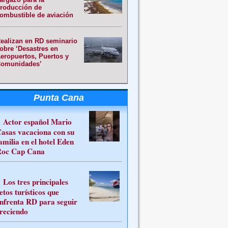
roducción de
ombustible de aviación
ealizan en RD seminario
obre ‘Desastres en
eropuertos, Puertos y
omunidades’
Punta Cana
Actor español Mario
asas vacaciona con su
amilia en el hotel Eden
oc Cap Cana
Los tres principales
etos turísticos que
nfrenta RD para seguir
reciendo