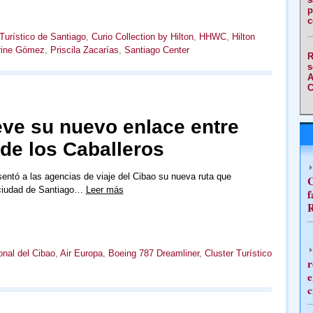
p
c
 Turístico de Santiago
,
Curio Collection by Hilton
,
HHWC
,
Hilton
rine Gómez
,
Priscila Zacarías
,
Santiago Center
R
s
A
C
ve su nuevo enlace entre
de los Caballeros
entó a las agencias de viaje del Cibao su nueva ruta que
C
 ciudad de Santiago…
Leer más
f
R
onal del Cibao
,
Air Europa
,
Boeing 787 Dreamliner
,
Cluster Turístico
r
e
c