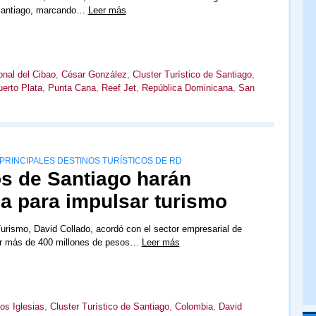
Santiago, marcando…
Leer más
onal del Cibao
,
César González
,
Cluster Turístico de Santiago
,
erto Plata
,
Punta Cana
,
Reef Jet
,
República Dominicana
,
San
PRINCIPALES DESTINOS TURÍSTICOS DE RD
os de Santiago harán
ia para impulsar turismo
Turismo, David Collado, acordó con el sector empresarial de
tir más de 400 millones de pesos…
Leer más
os Iglesias
,
Cluster Turístico de Santiago
,
Colombia
,
David