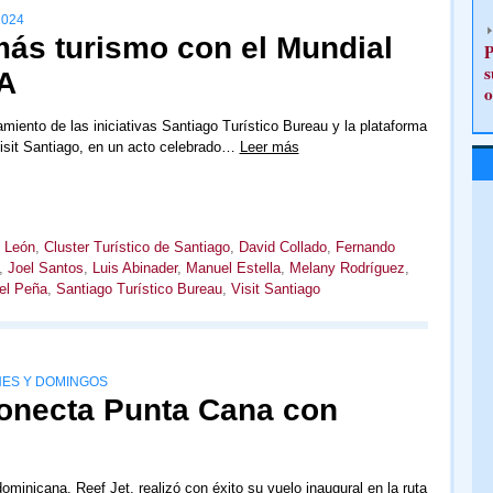
2024
más turismo con el Mundial
P
s
FA
o
amiento de las iniciativas Santiago Turístico Bureau y la plataforma
isit Santiago, en un acto celebrado…
Leer más
 León
,
Cluster Turístico de Santiago
,
David Collado
,
Fernando
,
Joel Santos
,
Luis Abinader
,
Manuel Estella
,
Melany Rodríguez
,
el Peña
,
Santiago Turístico Bureau
,
Visit Santiago
NES Y DOMINGOS
conecta Punta Cana con
ominicana, Reef Jet, realizó con éxito su vuelo inaugural en la ruta