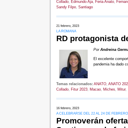
Collado
,
Edmundo Aja
,
Feria Anato
,
Fernan
Sandy Filpo
,
Santiago
21 febrero, 2023
LA ROMANA
RD protagonista de
Por
Andreina Germ
El excelente comport
pandemia ha dado c
Temas relacionados:
ANATO
,
ANATO 202
Collado
,
Fitur 2023
,
Macao
,
Miches
,
Mitur
,
16 febrero, 2023
A CELEBRARSE DEL 22 AL 24 DE FEBRERO
Promoverán oferta 