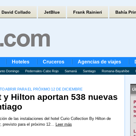
David Collado
JetBlue
Frank Rainieri
Bahía Pri
Hoteles
Cruceros
Agencias de viajes
nto Domingo
Pedernales-Cabo Rojo
Samaná
Santiago
Romana-Bayahíbe
Úl
O ABRIR PARA EL PRÓXIMO 12 DE DICIEMBRE
t y Hilton aportan 538 nuevas
P
ntiago
r
t
r
ión de las instalaciones del hotel Curio Collection By Hilton de
, previsto para el próximo 12…
Leer más
L
s