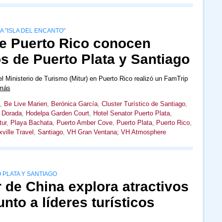
A "ISLA DEL ENCANTO"
de Puerto Rico conocen
os de Puerto Plata y Santiago
l Ministerio de Turismo (Mitur) en Puerto Rico realizó un FamTrip
 más
,
Be Live Marien
,
Berónica García
,
Cluster Turístico de Santiago
,
 Dorada
,
Hodelpa Garden Court
,
Hotel Senator Puerto Plata
,
tur
,
Playa Bachata
,
Puerto Amber Cove
,
Puerto Plata
,
Puerto Rico
,
ville Travel
,
Santiago
,
VH Gran Ventana; VH Atmosphere
 PLATA Y SANTIAGO
 de China explora atractivos
unto a líderes turísticos