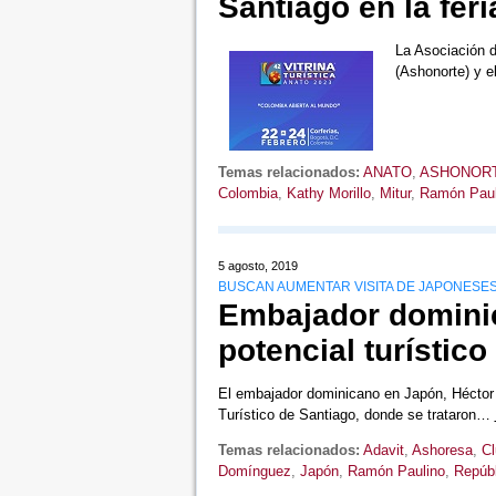
Santiago en la fe
La Asociación d
(Ashonorte) y e
Temas relacionados:
ANATO
,
ASHONOR
Colombia
,
Kathy Morillo
,
Mitur
,
Ramón Paul
5 agosto, 2019
BUSCAN AUMENTAR VISITA DE JAPONESES
Embajador dominic
potencial turístic
El embajador dominicano en Japón, Héctor 
Turístico de Santiago, donde se trataron…
Temas relacionados:
Adavit
,
Ashoresa
,
Cl
Domínguez
,
Japón
,
Ramón Paulino
,
Repúb