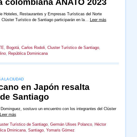
ria colombiana ANATO 2023
e Hoteles, Restaurantes y Empresas Turísticas del Norte
l Clúster Turístico de Santiago participarán en la…
Leer más
TE
,
Bogotá
,
Carlos Rodoli
,
Cluster Turístico de Santiago
,
ino
,
República Dominicana
 A LA CIUDAD
ano en Japón resalta
o de Santiago
Dominguez, sostuvo un encuentro con los integrantes del Clúster
Leer más
uster Turístico de Santiago
,
Germán Ulises Polanco
,
Héctor
lica Dminicana
,
Santiago
,
Yomaris Gómez