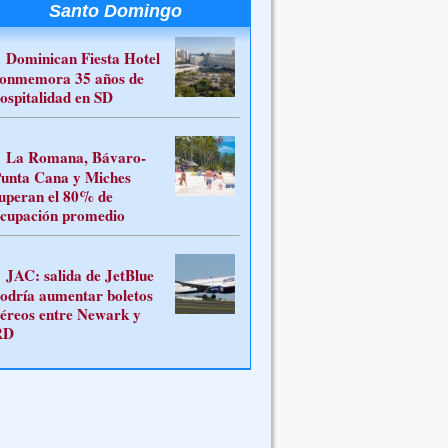
Santo Domingo
Dominican Fiesta Hotel
onmemora 35 años de
ospitalidad en SD
La Romana, Bávaro-
unta Cana y Miches
uperan el 80% de
cupación promedio
JAC: salida de JetBlue
odría aumentar boletos
éreos entre Newark y
RD