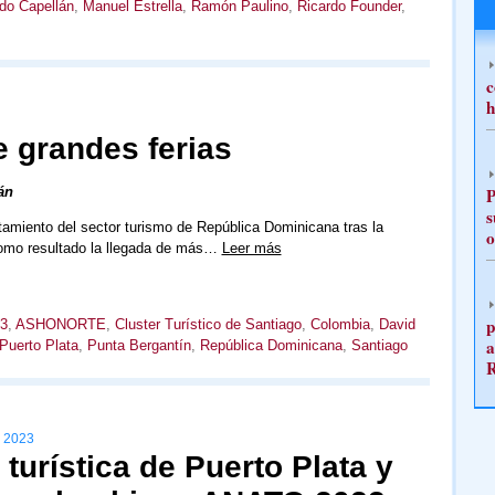
do Capellán
,
Manuel Estrella
,
Ramón Paulino
,
Ricardo Founder
,
c
h
 grandes ferias
án
P
s
amiento del sector turismo de República Dominicana tras la
o
omo resultado la llegada de más…
Leer más
p
3
,
ASHONORTE
,
Cluster Turístico de Santiago
,
Colombia
,
David
a
Puerto Plata
,
Punta Bergantín
,
República Dominicana
,
Santiago
 2023
turística de Puerto Plata y