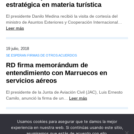
estratégica en materia turística
El presidente Danilo Medina recibió la visita de cortesía del
ministro de Asuntos Exteriores y Cooperación Internacional…
Leer más
19 julio, 2018
SE ESPERAN FIRMAS DE OTROS ACUERDOS
RD firma memorándum de
entendimiento con Marruecos en
servicios aéreos
El presidente de la Junta de Aviación Civil (JAC), Luis Ernesto
Camilo, anunció la firma de un…
Leer más
Usamos cookies para asegurar que te damos la mejor
experiencia en nuestra web. Si continúas usando este sitio,
asumiremos que estás de acuerdo con ello.
Publicidad
Redacción
Contacto