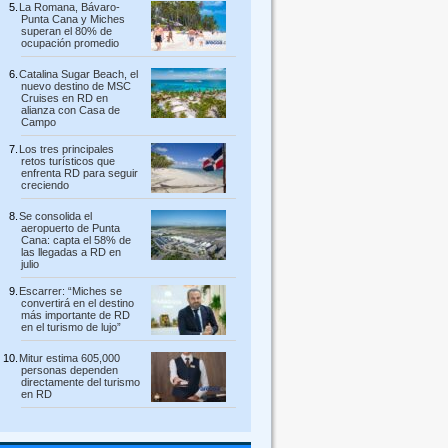
La Romana, Bávaro-
Punta Cana y Miches
superan el 80% de
ocupación promedio
Catalina Sugar Beach, el
nuevo destino de MSC
Cruises en RD en
alianza con Casa de
Campo
Los tres principales
retos turísticos que
enfrenta RD para seguir
creciendo
Se consolida el
aeropuerto de Punta
Cana: capta el 58% de
las llegadas a RD en
julio
Escarrer: “Miches se
convertirá en el destino
más importante de RD
en el turismo de lujo”
Mitur estima 605,000
personas dependen
directamente del turismo
en RD