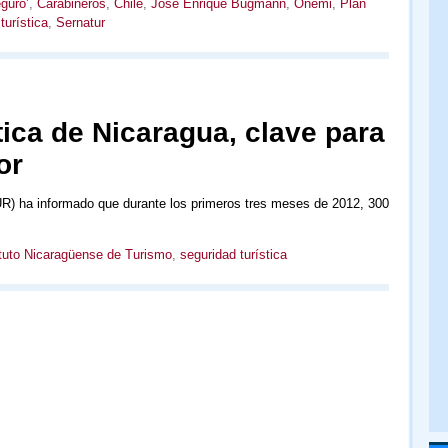
guro’
,
Carabineros
,
Chile
,
José Enrique Bugmann
,
Onemi
,
Plan
turística
,
Sernatur
tica de Nicaragua, clave para
or
UR) ha informado que durante los primeros tres meses de 2012, 300
ituto Nicaragüense de Turismo
,
seguridad turística