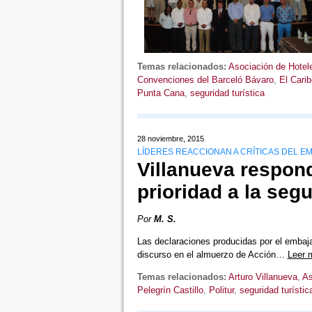
Temas relacionados:
Asociación de Hotel
Convenciones del Barceló Bávaro
,
El Carib
Punta Cana
,
seguridad turística
28 noviembre, 2015
LÍDERES REACCIONAN A CRÍTICAS DEL 
Villanueva respon
prioridad a la segu
Por
M. S.
Las declaraciones producidas por el emba
discurso en el almuerzo de Acción…
Leer 
Temas relacionados:
Arturo Villanueva
,
As
Pelegrín Castillo
,
Politur
,
seguridad turístic