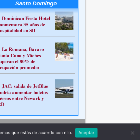
Santo Domingo
Dominican Fiesta Hotel
onmemora 35 años de
ospitalidad en SD
La Romana, Bávaro-
unta Cana y Miches
uperan el 80% de
cupación promedio
JAC: salida de JetBlue
odría aumentar boletos
éreos entre Newark y
RD
Contacto
remos que estás de acuerdo con ello.
Aceptar
ferente