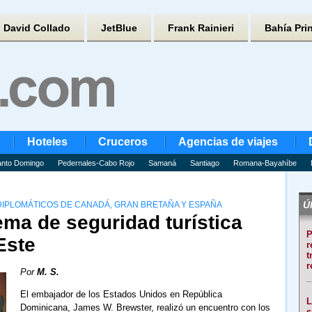
David Collado
JetBlue
Frank Rainieri
Bahía Pri
Hoteles
Cruceros
Agencias de viajes
nto Domingo
Pedernales-Cabo Rojo
Samaná
Santiago
Romana-Bayahíbe
Úl
DIPLOMÁTICOS DE CANADÁ, GRAN BRETAÑA Y ESPAÑA
ma de seguridad turística
P
Este
r
t
r
Por
M. S.
El embajador de los Estados Unidos en República
L
Dominicana, James W. Brewster, realizó un encuentro con los
s