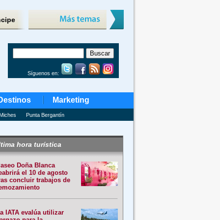
ncipe
Síguenos en:
Destinos
Marketing
Miches
Punta Bergantín
tima hora turística
aseo Doña Blanca
eabrirá el 10 de agosto
ras concluir trabajos de
emozamiento
a IATA evalúa utilizar
argazo para la