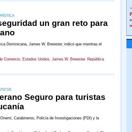
P
URÍSTICA
s
seguridad un gran reto para
o
cano
ica Dominicana, James W. Brewster, indicó que mientras el
de Comercio
,
Estados Unidos
,
James W. Brewster
,
República
STICOS
Verano Seguro para turistas
ucanía
 Onemi, Carabineros, Policía de Investigaciones (PDI) y la