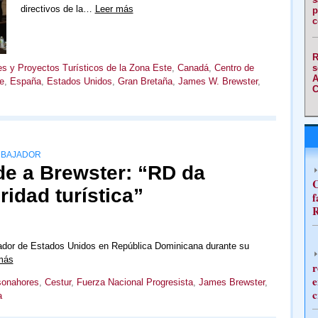
directivos de la…
Leer más
p
c
R
s
es y Proyectos Turísticos de la Zona Este
,
Canadá
,
Centro de
A
e
,
España
,
Estados Unidos
,
Gran Bretaña
,
James W. Brewster
,
C
EMBAJADOR
de a Brewster: “RD da
C
ridad turística”
f
R
jador de Estados Unidos en República Dominicana durante su
más
r
e
onahores
,
Cestur
,
Fuerza Nacional Progresista
,
James Brewster
,
c
a