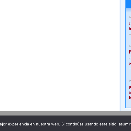
c
h
P
s
o
p
a
Publicidad
Redacción
jor experiencia en nuestra web. Si continúas usando este sitio, asumi
ncia legal
Todos los derechos reservados
Grupo Pre