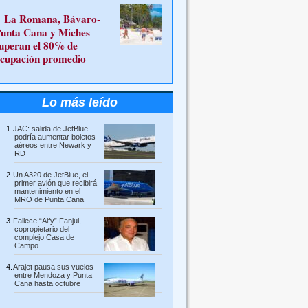
La Romana, Bávaro-
unta Cana y Miches
uperan el 80% de
cupación promedio
Lo más leído
JAC: salida de JetBlue
podría aumentar boletos
aéreos entre Newark y
RD
Un A320 de JetBlue, el
primer avión que recibirá
mantenimiento en el
MRO de Punta Cana
Fallece “Alfy” Fanjul,
copropietario del
complejo Casa de
Campo
Arajet pausa sus vuelos
entre Mendoza y Punta
Cana hasta octubre