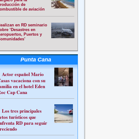
roducción de
ombustible de aviación
ealizan en RD seminario
obre ‘Desastres en
eropuertos, Puertos y
omunidades’
Punta Cana
Actor español Mario
asas vacaciona con su
amilia en el hotel Eden
oc Cap Cana
Los tres principales
etos turísticos que
nfrenta RD para seguir
reciendo