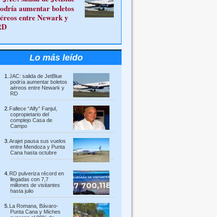
odría aumentar boletos
éreos entre Newark y
RD
Lo más leído
JAC: salida de JetBlue
podría aumentar boletos
aéreos entre Newark y
RD
Fallece “Alfy” Fanjul,
copropietario del
complejo Casa de
Campo
Arajet pausa sus vuelos
entre Mendoza y Punta
Cana hasta octubre
RD pulveriza récord en
llegadas con 7,7
millones de visitantes
hasta julio
La Romana, Bávaro-
Punta Cana y Miches