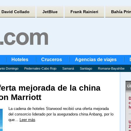
David Collado
JetBlue
Frank Rainieri
Bahía Pri
Hoteles
Cruceros
Agencias de viajes
nto Domingo
Pedernales-Cabo Rojo
Samaná
Santiago
Romana-Bayahíbe
erta mejorada de la china
Úl
n Marriott
D
c
h
La cadena de hoteles Starwood recibió una oferta mejorada
del consorcio liderado por la aseguradora china Anbang, por lo
que…
Leer más
U
2
p