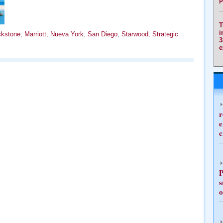
T
i
ckstone
,
Marriott
,
Nueva York
,
San Diego
,
Starwood
,
Strategic
3
e
r
e
c
P
s
o