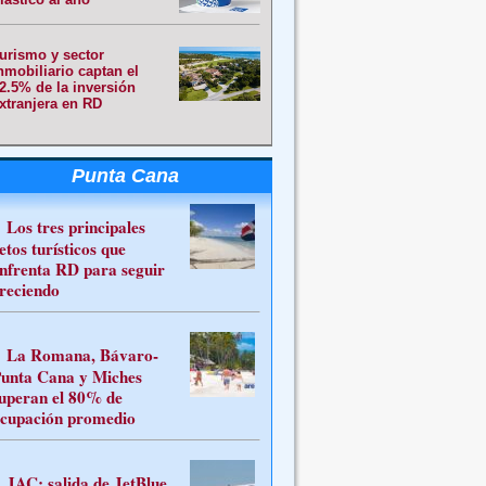
urismo y sector
nmobiliario captan el
2.5% de la inversión
xtranjera en RD
Punta Cana
Los tres principales
etos turísticos que
nfrenta RD para seguir
reciendo
La Romana, Bávaro-
unta Cana y Miches
uperan el 80% de
cupación promedio
JAC: salida de JetBlue