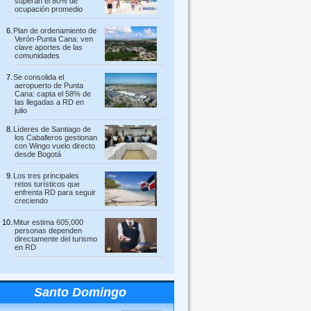
superan el 80% de
ocupación promedio
Plan de ordenamiento de
Verón-Punta Cana: ven
clave aportes de las
comunidades
Se consolida el
aeropuerto de Punta
Cana: capta el 58% de
las llegadas a RD en
julio
Líderes de Santiago de
los Caballeros gestionan
con Wingo vuelo directo
desde Bogotá
Los tres principales
retos turísticos que
enfrenta RD para seguir
creciendo
Mitur estima 605,000
personas dependen
directamente del turismo
en RD
Santo Domingo