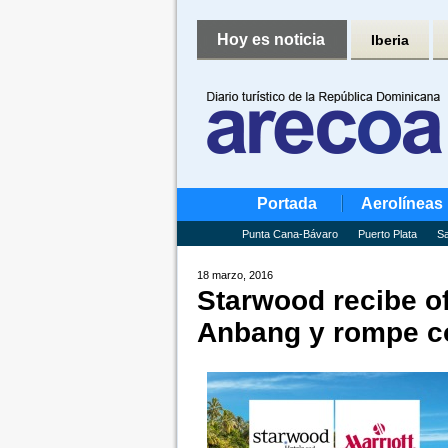
Hoy es noticia
Iberia
Portada
Aerolíneas
Punta Cana-Bávaro
Puerto Plata
Sa
18 marzo, 2016
Starwood recibe of
Anbang y rompe co