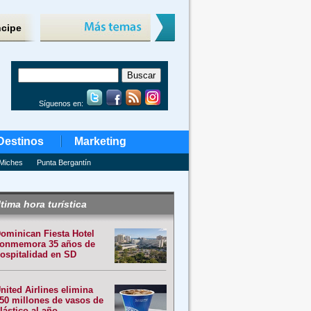
ncipe
Síguenos en:
Destinos
Marketing
Miches
Punta Bergantín
tima hora turística
ominican Fiesta Hotel
onmemora 35 años de
ospitalidad en SD
nited Airlines elimina
50 millones de vasos de
lástico al año