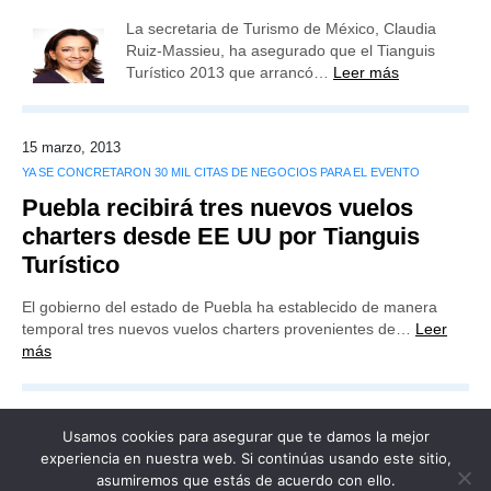
La secretaria de Turismo de México, Claudia
Ruiz-Massieu, ha asegurado que el Tianguis
Turístico 2013 que arrancó…
Leer más
15 marzo, 2013
YA SE CONCRETARON 30 MIL CITAS DE NEGOCIOS PARA EL EVENTO
Puebla recibirá tres nuevos vuelos
charters desde EE UU por Tianguis
Turístico
El gobierno del estado de Puebla ha establecido de manera
temporal tres nuevos vuelos charters provenientes de…
Leer
más
Usamos cookies para asegurar que te damos la mejor
experiencia en nuestra web. Si continúas usando este sitio,
asumiremos que estás de acuerdo con ello.
Publicidad
Redacción
Contacto