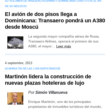
SU VOLUMEN DE PASAJERO A ESPAÑA Y DOMINICANA CONSTITUYE EL 8%
DE SU NEGOCIO
El avión de dos pisos llega a
Dominicana: Transaero pondrá un A380
desde Moscú
La segunda mayor compañía aérea de Rusia,
Transaero Airlines, operará el primero de sus
A380, el mayor…
Leer más
4 septiembre, 2013
ACAPARA 750 DE LAS 1.000 EDIFICÁNDOSE
Martinón lidera la construcción de
nuevas plazas hoteleras de lujo
Por
Simón Villanueva
Enrique Martinón, uno de los principales
propietarios de inmuebles turísticos del mundo,