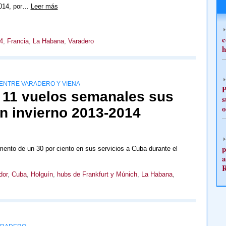
014, por…
Leer más
c
4
,
Francia
,
La Habana
,
Varadero
h
ENTRE VARADERO Y VIENA
P
 11 vuelos semanales sus
s
o
n invierno 2013-2014
p
ento de un 30 por ciento en sus servicios a Cuba durante el
a
dor
,
Cuba
,
Holguín
,
hubs de Frankfurt y Múnich
,
La Habana
,