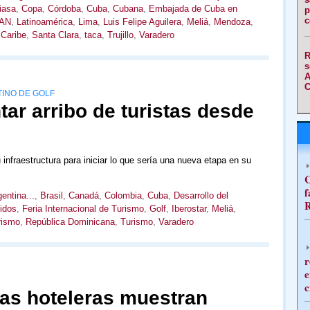
iasa
,
Copa
,
Córdoba
,
Cuba
,
Cubana
,
Embajada de Cuba en
p
c
AN
,
Latinoamérica
,
Lima
,
Luis Felipe Aguilera
,
Meliá
,
Mendoza
,
Caribe
,
Santa Clara
,
taca
,
Trujillo
,
Varadero
R
s
A
C
INO DE GOLF
ar arribo de turistas desde
infraestructura para iniciar lo que sería una nueva etapa en su
C
f
entina...
,
Brasil
,
Canadá
,
Colombia
,
Cuba
,
Desarrollo del
R
idos
,
Feria Internacional de Turismo
,
Golf
,
Iberostar
,
Meliá
,
rismo
,
República Dominicana
,
Turismo
,
Varadero
r
e
c
as hoteleras muestran