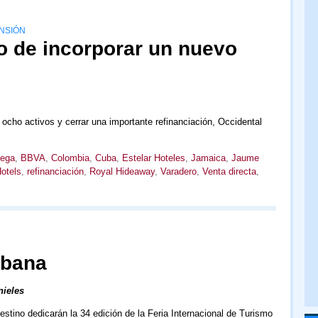
NSIÓN
o de incorporar un nuevo
n ocho activos y cerrar una importante refinanciación, Occidental
tega
,
BBVA
,
Colombia
,
Cuba
,
Estelar Hoteles
,
Jamaica
,
Jaume
otels
,
refinanciación
,
Royal Hideaway
,
Varadero
,
Venta directa
,
abana
nieles
tino dedicarán la 34 edición de la Feria Internacional de Turismo