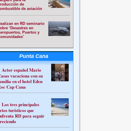
roducción de
ombustible de aviación
ealizan en RD seminario
obre ‘Desastres en
eropuertos, Puertos y
omunidades’
Punta Cana
Actor español Mario
asas vacaciona con su
amilia en el hotel Eden
oc Cap Cana
Los tres principales
etos turísticos que
nfrenta RD para seguir
reciendo