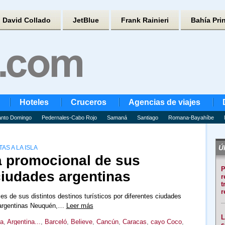
David Collado
JetBlue
Frank Rainieri
Bahía Pri
Hoteles
Cruceros
Agencias de viajes
nto Domingo
Pedernales-Cabo Rojo
Samaná
Santiago
Romana-Bayahíbe
Úl
S A LA ISLA
a promocional de sus
P
ciudades argentinas
r
t
r
s de sus distintos destinos turísticos por diferentes ciudades
s argentinas Neuquén,…
Leer más
L
pa
,
Argentina...
,
Barceló
,
Believe
,
Cancún
,
Caracas
,
cayo Coco
,
s