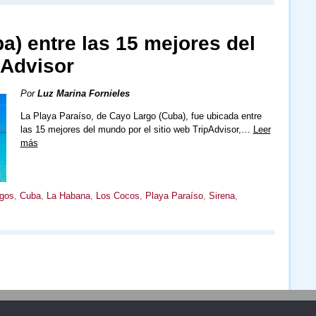
a) entre las 15 mejores del
pAdvisor
Por
Luz Marina Fornieles
La Playa Paraíso, de Cayo Largo (Cuba), fue ubicada entre
las 15 mejores del mundo por el sitio web TripAdvisor,…
Leer
más
gos
,
Cuba
,
La Habana
,
Los Cocos
,
Playa Paraíso
,
Sirena
,
Publicidad
Redacción