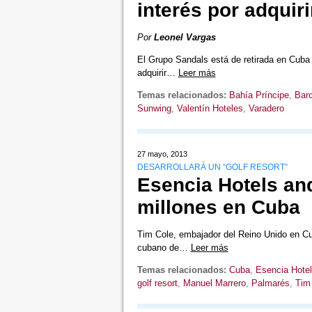
interés por adquir
Por
Leonel Vargas
El Grupo Sandals está de retirada en Cuba
adquirir…
Leer más
Temas relacionados:
Bahía Príncipe
,
Barc
Sunwing
,
Valentín Hoteles
,
Varadero
27 mayo, 2013
DESARROLLARÁ UN “GOLF RESORT”
Esencia Hotels an
millones en Cuba
Tim Cole, embajador del Reino Unido en Cuba
cubano de…
Leer más
Temas relacionados:
Cuba
,
Esencia Hotel
golf resort
,
Manuel Marrero
,
Palmarés
,
Tim