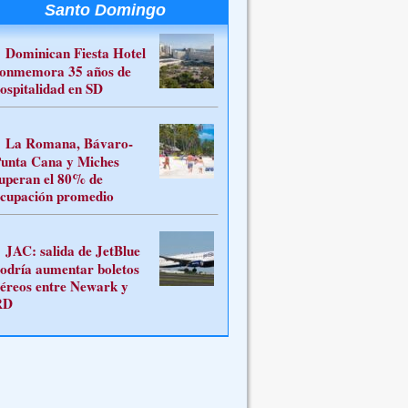
Santo Domingo
Dominican Fiesta Hotel
onmemora 35 años de
ospitalidad en SD
La Romana, Bávaro-
unta Cana y Miches
uperan el 80% de
cupación promedio
JAC: salida de JetBlue
odría aumentar boletos
éreos entre Newark y
RD