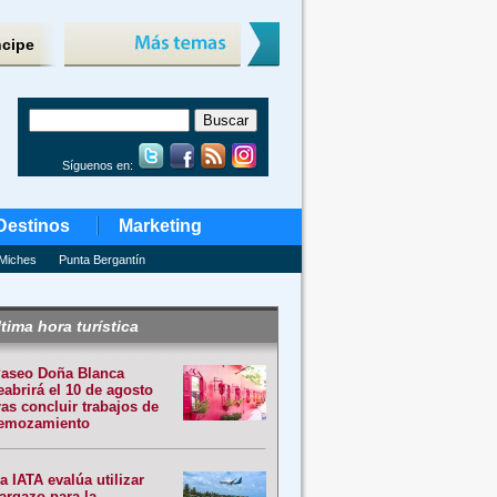
ncipe
Síguenos en:
Destinos
Marketing
Miches
Punta Bergantín
tima hora turística
aseo Doña Blanca
eabrirá el 10 de agosto
ras concluir trabajos de
emozamiento
a IATA evalúa utilizar
argazo para la