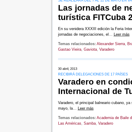
SE REALIZARÁ DEL 7 AL 11 DE MAYO EN 
Las jornadas de ne
turística FITCuba 
En su venidera XXXIII edición la Feria In
jornadas de negociaciones, el…
Leer más
Temas relacionados:
Alexander Sierra
,
Bra
Gastao Vieira
,
Gaviota
,
Varadero
30 abril, 2013
RECIBIRÁ DELEGACIONES DE 17 PAÍSES
Varadero en condic
Internacional de T
Varadero, el principal balneario cubano, ya
mayo, la…
Leer más
Temas relacionados:
Academia de Baile d
Las Américas
,
Samba
,
Varadero