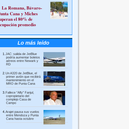
La Romana, Bávaro-
unta Cana y Miches
uperan el 80% de
cupación promedio
Lo más leído
JAC: salida de JetBlue
podría aumentar boletos
aéreos entre Newark y
RD
Un A320 de JetBlue, el
primer avión que recibirá
mantenimiento en el
MRO de Punta Cana
Fallece “Alfy” Fanjul,
copropietario del
complejo Casa de
Campo
Arajet pausa sus vuelos
entre Mendoza y Punta
Cana hasta octubre