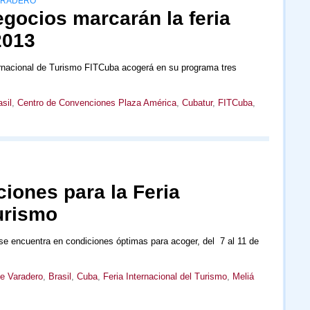
VARADERO
gocios marcarán la feria
2013
ternacional de Turismo FITCuba acogerá en su programa tres
sil
,
Centro de Convenciones Plaza América
,
Cubatur
,
FITCuba
,
iones para la Feria
urismo
 se encuentra en condiciones óptimas para acoger, del 7 al 11 de
e Varadero
,
Brasil
,
Cuba
,
Feria Internacional del Turismo
,
Meliá