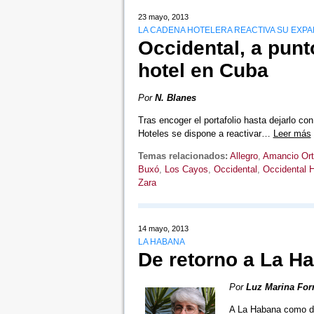
23 mayo, 2013
LA CADENA HOTELERA REACTIVA SU EXPA
Occidental, a punt
hotel en Cuba
Por
N. Blanes
Tras encoger el portafolio hasta dejarlo co
Hoteles se dispone a reactivar…
Leer más
Temas relacionados:
Allegro
,
Amancio Or
Buxó
,
Los Cayos
,
Occidental
,
Occidental H
Zara
14 mayo, 2013
LA HABANA
De retorno a La H
Por
Luz Marina For
A La Habana como des