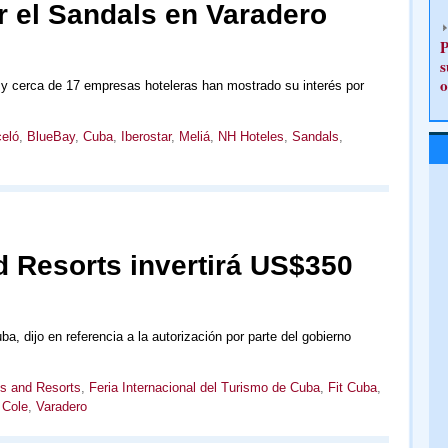
ir el Sandals en Varadero
P
s
o
 y cerca de 17 empresas hoteleras han mostrado su interés por
eló
,
BlueBay
,
Cuba
,
Iberostar
,
Meliá
,
NH Hoteles
,
Sandals
,
d Resorts invertirá US$350
, dijo en referencia a la autorización por parte del gobierno
s and Resorts
,
Feria Internacional del Turismo de Cuba
,
Fit Cuba
,
 Cole
,
Varadero