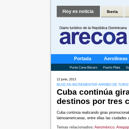
Hoy es noticia
Iberia
Portada
Aerolíneas
Punta Cana-Bávaro
Puerto Plata
Sa
12 junio, 2013
BUSCAN INCREMENTAR ARRIBO DE TURISTA
Cuba continúa gir
destinos por tres 
Cuba continúa realizando giras promocionale
latinoamericanas, entre ellas las ciudade
Temas relacionados:
Aeroméxico
,
Arequi