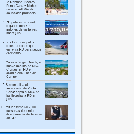
La Romana, Bávaro-
Punta Cana y Miches
superan el 80% de
ocupación promedio
RD pulveriza récord en
llegadas con 7,7
millones de visitantes
hasta julio
Los tres principales
retos turísticos que
enfrenta RD para seguir
creciendo
Catalina Sugar Beach, el
nuevo destino de MSC
Cruises en RD en
alianza con Casa de
Campo
Se consolida el
aeropuerto de Punta
Cana: capta el 58% de
las llegadas a RD en
julio
Mitur estima 605,000
personas dependen
directamente del turismo
en RD