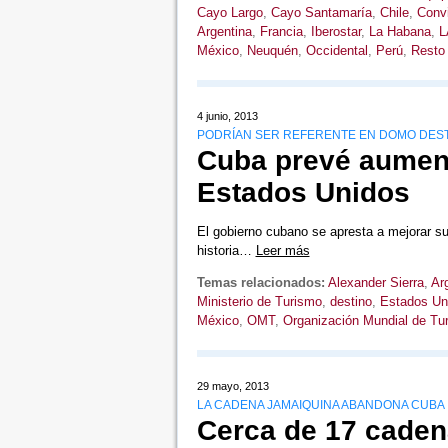
Cayo Largo
,
Cayo Santamaría
,
Chile
,
Conv
Argentina
,
Francia
,
Iberostar
,
La Habana
,
L
México
,
Neuquén
,
Occidental
,
Perú
,
Resto 
4 junio, 2013
PODRÍAN SER REFERENTE EN DOMO DEST
Cuba prevé aument
Estados Unidos
El gobierno cubano se apresta a mejorar su 
historia…
Leer más
Temas relacionados:
Alexander Sierra
,
Arg
Ministerio de Turismo
,
destino
,
Estados Un
México
,
OMT
,
Organización Mundial de Tu
29 mayo, 2013
LA CADENA JAMAIQUINA ABANDONA CUBA
Cerca de 17 caden