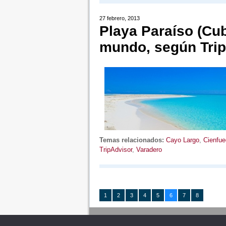
27 febrero, 2013
Playa Paraíso (Cub
mundo, según Tri
Temas relacionados:
Cayo Largo
,
Cienfue
TripAdvisor
,
Varadero
1
2
3
4
5
6
7
8