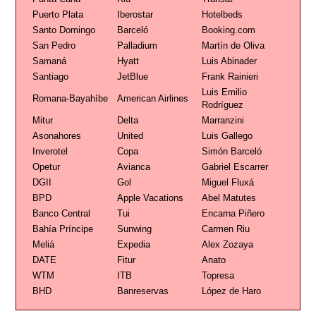
Puerto Plata
Iberostar
Hotelbeds
Santo Domingo
Barceló
Booking.com
San Pedro
Palladium
Martín de Oliva
Samaná
Hyatt
Luis Abinader
Santiago
JetBlue
Frank Rainieri
Luis Emilio
Romana-Bayahíbe
American Airlines
Rodríguez
Mitur
Delta
Marranzini
Asonahores
United
Luis Gallego
Inverotel
Copa
Simón Barceló
Opetur
Avianca
Gabriel Escarrer
DGII
Gol
Miguel Fluxá
BPD
Apple Vacations
Abel Matutes
Banco Central
Tui
Encarna Piñero
Bahía Príncipe
Sunwing
Carmen Riu
Meliá
Expedia
Alex Zozaya
DATE
Fitur
Anato
WTM
ITB
Topresa
BHD
Banreservas
López de Haro