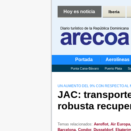
Hoy es noticia
Iberia
Portada
Aerolíneas
Punta Cana-Bávaro
Puerto Plata
Sa
UN AUMENTO DEL 9% CON RESPECTO AL 
JAC: transporte
robusta recupe
Temas relacionados:
Aeroflot
,
Air Europa
Barcelona
,
Condor
,
Dusseldorf
,
Ekateri