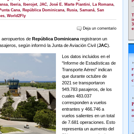
ansa
,
Iberia
,
Iberojet
,
JAC
,
José E. Marte Piantini
,
La Romana
,
Punta Cana
,
República Dominicana
,
Rusia
,
Samaná
,
San
T
nes
,
World2Fly
i
3
Deja un comentario
e
s aeropuertos de
República Dominicana
registraron un
pasajeros, según informó la Junta de Aviación Civil (
JAC
).
Los datos incluidos en el
“Informe de Estadísticas de
r
Transporte Aéreo” indican
e
que durante octubre de
c
2021 se transportaron
949.783 pasajeros, de los
cuales 483.037
corresponden a vuelos
P
s
entrantes y 466.746 a
o
vuelos salientes en un total
de 7.681 operaciones. Esto
representa un aumento del