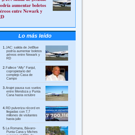
odría aumentar boletos
éreos entre Newark y
RD
Lo más leído
JAC: salida de JetBlue
podría aumentar boletos
aéreos entre Newark y
RD
Fallece “Alfy” Fanjul,
copropietario del
complejo Casa de
Campo
Arajet pausa sus vuelos
entre Mendoza y Punta
Cana hasta octubre
RD pulveriza récord en
llegadas con 7,7
millones de visitantes
hasta julio
La Romana, Bávaro-
Punta Cana y Miches