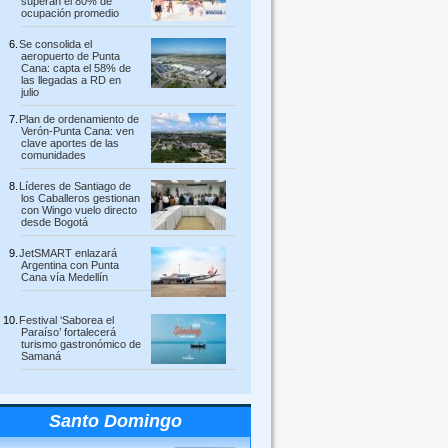
superan el 80% de
ocupación promedio
Se consolida el
aeropuerto de Punta
Cana: capta el 58% de
las llegadas a RD en
julio
Plan de ordenamiento de
Verón-Punta Cana: ven
clave aportes de las
comunidades
Líderes de Santiago de
los Caballeros gestionan
con Wingo vuelo directo
desde Bogotá
JetSMART enlazará
Argentina con Punta
Cana vía Medellín
Festival ‘Saborea el
Paraíso’ fortalecerá
turismo gastronómico de
Samaná
Santo Domingo