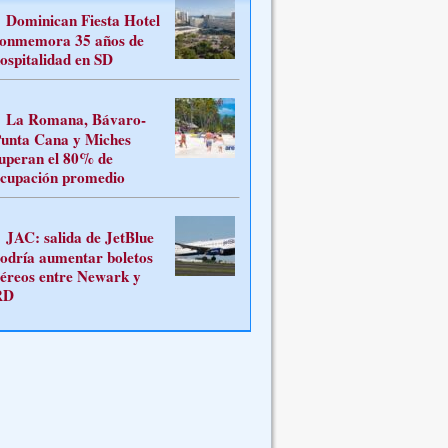
Dominican Fiesta Hotel
onmemora 35 años de
ospitalidad en SD
La Romana, Bávaro-
unta Cana y Miches
uperan el 80% de
cupación promedio
JAC: salida de JetBlue
odría aumentar boletos
éreos entre Newark y
RD