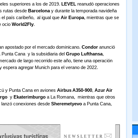
veles superiores a los de 2019.
LEVEL
reanudó operaciones
s rutas desde
Barcelona
y durante la temporada navideña
el país caribeño, al igual que
Air Europa
, mientras que se
e ocio
World2Fly
.
an apostado por el mercado dominicano.
Condor
anunció
 Punta Cana y la subsidiaria del
Grupo Lufthansa
,
 mercado de largo recorrido este año, tiene una operación
y espera agregar Munich para el verano de 2022.
scú y Punta Cana en aviones
Airbus A350-900
,
Azur Air
rgo
y
Ekaterimburgo
a La Romana, mientras que otros
lanzó conexiones desde
Sheremetyevo
a Punta Cana,