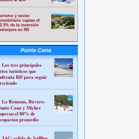
urismo y sector
nmobiliario captan el
2.5% de la inversión
xtranjera en RD
Punta Cana
Los tres principales
etos turísticos que
nfrenta RD para seguir
reciendo
La Romana, Bávaro-
unta Cana y Miches
uperan el 80% de
cupación promedio
JAC: salida de JetBlue