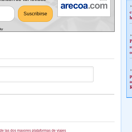
c
h
Ver
P
s
o
p
a
 de las dos mayores plataformas de viajes