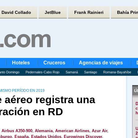
David Collado
JetBlue
Frank Rainieri
Bahía Pri
Hoteles
Cruceros
Agencias de viajes
nto Domingo
Pedernales-Cabo Rojo
Samaná
Santiago
Romana-Bayahíbe
Úl
MISMO PERÍODO EN 2019
 aéreo registra una
D
ración en RD
c
h
U
,
Airbus A350-900
,
Alemania
,
American Airlines
,
Azur Air
,
2
mburgo
,
España
,
Estados Unidos
,
Eurowings Discover
,
p