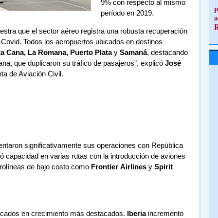
9% con respecto al mismo
p
período en 2019.
a
stra que el sector aéreo registra una robusta recuperación
-Covid. Todos los aeropuertos ubicados en destinos
a Cana, La Romana, Puerto Plata
y
Samaná
, destacando
, que duplicaron su tráfico de pasajeros”, explicó
José
ta de Aviación Civil.
taron significativamente sus operaciones con República
 capacidad en varias rutas con la introducción de aviones
erolíneas de bajo costo como
Frontier
Airlines
y
Spirit
rcados en crecimiento más destacados.
Iberia
incremento