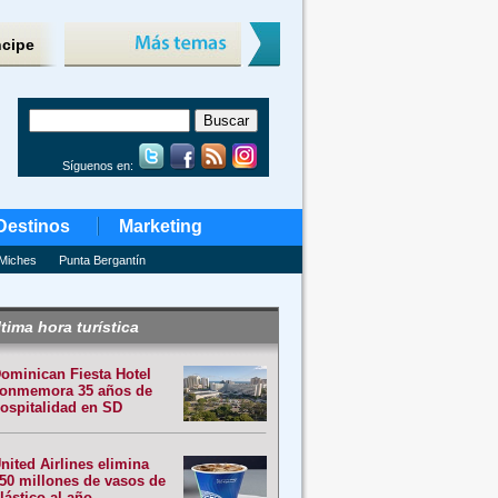
ncipe
Síguenos en:
Destinos
Marketing
Miches
Punta Bergantín
tima hora turística
ominican Fiesta Hotel
onmemora 35 años de
ospitalidad en SD
nited Airlines elimina
50 millones de vasos de
lástico al año