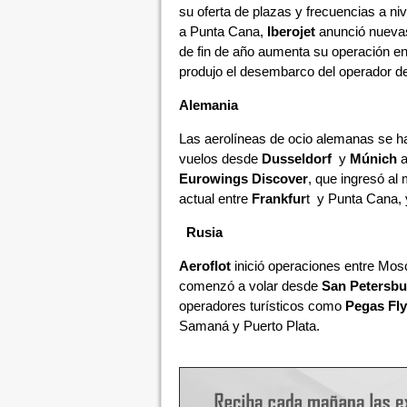
su oferta de plazas y frecuencias a ni
a Punta Cana,
Iberojet
anunció nueva
de fin de año aumenta su operación en 
produjo el desembarco del operador d
Alemania
Las aerolíneas de ocio alemanas se h
vuelos desde
Dusseldorf
y
Múnich
a
Eurowings Discover
, que ingresó al
actual entre
Frankfur
t y Punta Cana, 
Rusia
Aeroflot
inició operaciones entre Mo
comenzó a volar desde
San Petersbu
operadores turísticos como
Pegas Fly
Samaná y Puerto Plata.