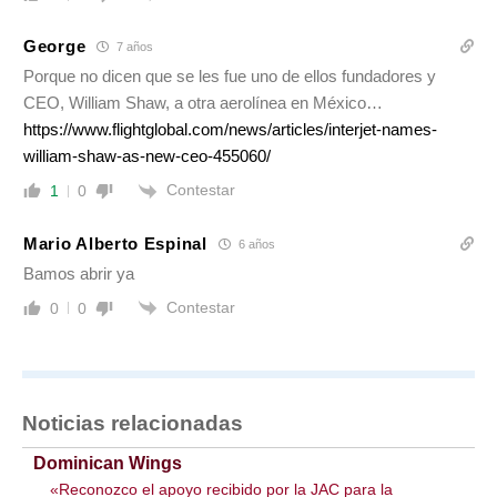
George
7 años
Porque no dicen que se les fue uno de ellos fundadores y
CEO, William Shaw, a otra aerolínea en México…
https://www.flightglobal.com/news/articles/interjet-names-
william-shaw-as-new-ceo-455060/
Contestar
1
0
Mario Alberto Espinal
6 años
Bamos abrir ya
Contestar
0
0
Noticias relacionadas
Dominican Wings
«Reconozco el apoyo recibido por la JAC para la