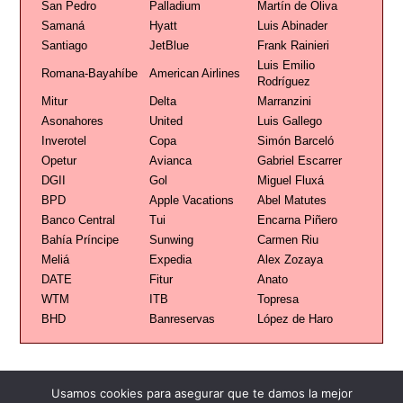
San Pedro
Palladium
Martín de Oliva
Samaná
Hyatt
Luis Abinader
Santiago
JetBlue
Frank Rainieri
Luis Emilio
Romana-Bayahíbe
American Airlines
Rodríguez
Mitur
Delta
Marranzini
Asonahores
United
Luis Gallego
Inverotel
Copa
Simón Barceló
Opetur
Avianca
Gabriel Escarrer
DGII
Gol
Miguel Fluxá
BPD
Apple Vacations
Abel Matutes
Banco Central
Tui
Encarna Piñero
Bahía Príncipe
Sunwing
Carmen Riu
Meliá
Expedia
Alex Zozaya
DATE
Fitur
Anato
WTM
ITB
Topresa
BHD
Banreservas
López de Haro
Usamos cookies para asegurar que te damos la mejor