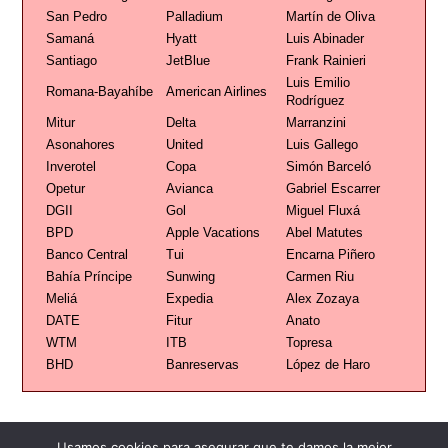
San Pedro
Palladium
Martín de Oliva
Samaná
Hyatt
Luis Abinader
Santiago
JetBlue
Frank Rainieri
Luis Emilio
Romana-Bayahíbe
American Airlines
Rodríguez
Mitur
Delta
Marranzini
Asonahores
United
Luis Gallego
Inverotel
Copa
Simón Barceló
Opetur
Avianca
Gabriel Escarrer
DGII
Gol
Miguel Fluxá
BPD
Apple Vacations
Abel Matutes
Banco Central
Tui
Encarna Piñero
Bahía Príncipe
Sunwing
Carmen Riu
Meliá
Expedia
Alex Zozaya
DATE
Fitur
Anato
WTM
ITB
Topresa
BHD
Banreservas
López de Haro
Usamos cookies para asegurar que te damos la mejor