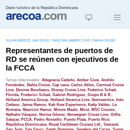
Diario turístico de la República Dominicana
SUGAR BREEZE, SAN SOUCI, TAINO BAY, AMBER COVE Y BAHÍA CRUISE
Representantes de puertos de
RD se reúnen con ejecutivos de
la FCCA
Temas relacionados:
Altagracia Cedeño
,
Amber Cove
,
Andrés
Fernández
,
Bahia Cruise
,
Cap cana
,
Carlos Atiles
,
Carnival Cruise
Line
,
Desiree Bourbams
,
Disney Cruise Line
,
Federico Schad
,
Florida
,
Fredericc Schad
,
Gabriel Rodríguez
,
Grupo B & R.
,
Holland America Group
,
Holland America Line
,
Iberoservice
,
Inés
Cedano
,
Janna Ramos
,
Kah Kow Experience
,
Katty Valdez
,
La
Romana
,
Mauricio Hamui
,
Minnie Maale
,
Mirut
,
MSC Cruises
,
Nathalie Vásquez
,
Norina Gómez
,
Norwegian Criuse Line
,
Orfila
Salazar
,
PCCA
,
Pedro Rossello
,
Puerto Plata
,
Puerto Rico
,
República Dominicana
,
Royal Caribbean Cruises Ltd.
,
Samaná
,
San Juan
,
San Souci
,
Santo Domingo
,
Sendero del Cacao
,
Sugar