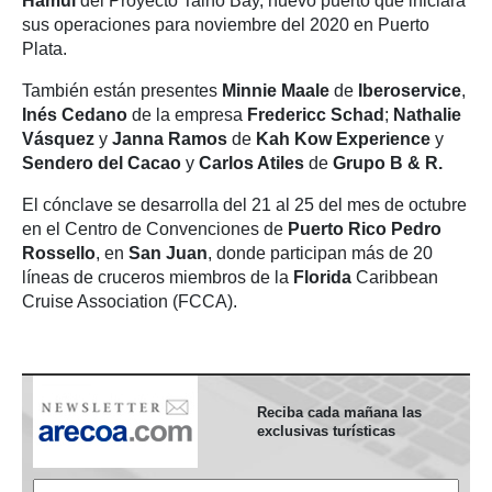
Hamui
del Proyecto Taino Bay, nuevo puerto que iniciará
sus operaciones para noviembre del 2020 en Puerto
Plata.
También están presentes
Minnie Maale
de
Iberoservice
,
Inés Cedano
de la empresa
Fredericc Schad
;
Nathalie
Vásquez
y
Janna Ramos
de
Kah Kow Experience
y
Sendero del Cacao
y
Carlos Atiles
de
Grupo B & R.
El cónclave se desarrolla del 21 al 25 del mes de octubre
en el Centro de Convenciones de
Puerto Rico
Pedro
Rossello
, en
San Juan
, donde participan más de 20
líneas de cruceros miembros de la
Florida
Caribbean
Cruise Association (FCCA).
Reciba cada mañana las
exclusivas turísticas