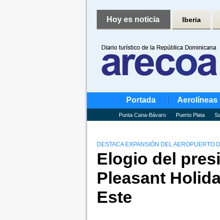
Hoy es noticia
Iberia
Portada
Aerolíneas
Punta Cana-Bávaro
Puerto Plata
Sa
DESTACA EXPANSIÓN DEL AEROPUERTO D
Elogio del pres
Pleasant Holida
Este