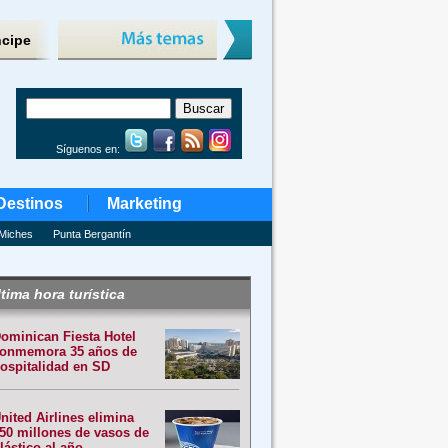
ncipe
Síguenos en:
Destinos
Marketing
Miches
Punta Bergantín
tima hora turística
ominican Fiesta Hotel
onmemora 35 años de
ospitalidad en SD
nited Airlines elimina
50 millones de vasos de
lástico al año