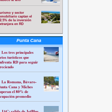
urismo y sector
nmobiliario captan el
2.5% de la inversión
xtranjera en RD
Punta Cana
Los tres principales
etos turísticos que
nfrenta RD para seguir
reciendo
La Romana, Bávaro-
unta Cana y Miches
uperan el 80% de
cupación promedio
JAC: salida de JetBlue