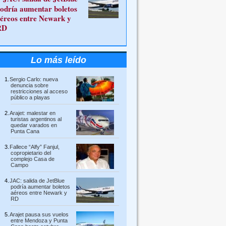
odría aumentar boletos
éreos entre Newark y
RD
Lo más leído
Sergio Carlo: nueva
denuncia sobre
restricciones al acceso
público a playas
Arajet: malestar en
turistas argentinos al
quedar varados en
Punta Cana
Fallece “Alfy” Fanjul,
copropietario del
complejo Casa de
Campo
JAC: salida de JetBlue
podría aumentar boletos
aéreos entre Newark y
RD
Arajet pausa sus vuelos
entre Mendoza y Punta