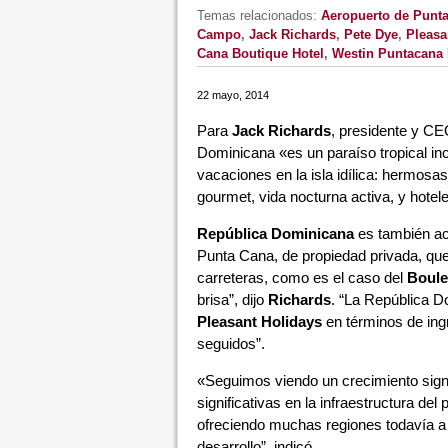
Temas relacionados:
Aeropuerto de Punt
Campo
,
Jack Richards
,
Pete Dye
,
Pleasa
Cana Boutique Hotel
,
Westin Puntacana 
22 mayo, 2014
Para
Jack Richards
, presidente y CE
Dominicana «es un paraíso tropical inc
vacaciones en la isla idílica: hermos
gourmet, vida nocturna activa, y hotel
República Dominicana
es también acc
Punta Cana, de propiedad privada, que
carreteras, como es el caso del
Boule
brisa”, dijo
Richards
. “La República D
Pleasant Holidays
en términos de ing
seguidos”.
«Seguimos viendo un crecimiento signif
significativas en la infraestructura del
ofreciendo muchas regiones todavía a 
desarrollo”, indicó.