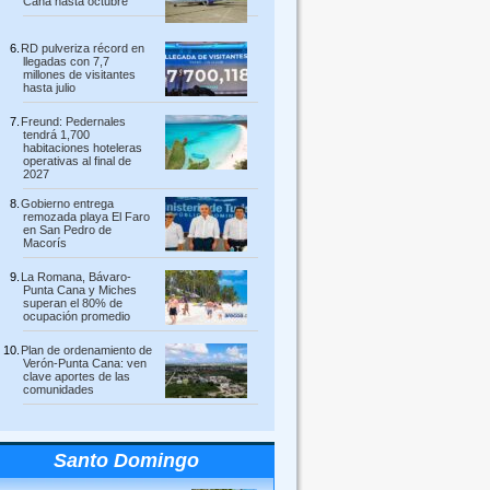
Cana hasta octubre
RD pulveriza récord en
llegadas con 7,7
millones de visitantes
hasta julio
Freund: Pedernales
tendrá 1,700
habitaciones hoteleras
operativas al final de
2027
Gobierno entrega
remozada playa El Faro
en San Pedro de
Macorís
La Romana, Bávaro-
Punta Cana y Miches
superan el 80% de
ocupación promedio
Plan de ordenamiento de
Verón-Punta Cana: ven
clave aportes de las
comunidades
Santo Domingo