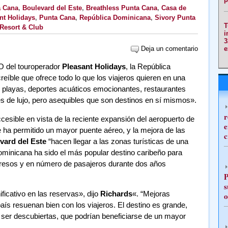
a Cana
,
Boulevard del Este
,
Breathless Punta Cana
,
Casa de
nt Holidays
,
Punta Cana
,
República Dominicana
,
Sivory Punta
T
Resort & Club
i
3
Deja un comentario
e
O del touroperador
Pleasant Holidays
, la República
reíble que ofrece todo lo que los viajeros quieren en una
as playas, deportes acuáticos emocionantes, restaurantes
es de lujo, pero asequibles que son destinos en sí mismos».
r
esible en vista de la reciente expansión del aeropuerto de
e
 ha permitido un mayor puente aéreo, y la mejora de las
c
vard del Este
“hacen llegar a las zonas turísticas de una
ominicana ha sido el más popular destino caribeño para
resos y en número de pasajeros durante dos años
P
s
icativo en las reservas», dijo
Richards
«. “Mejoras
o
 país resuenan bien con los viajeros. El destino es grande,
ser descubiertas, que podrían beneficiarse de un mayor