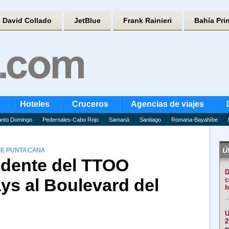
David Collado
JetBlue
Frank Rainieri
Bahía Pri
Hoteles
Cruceros
Agencias de viajes
nto Domingo
Pedernales-Cabo Rojo
Samaná
Santiago
Romana-Bayahíbe
Úl
E PUNTA CANA
idente del TTOO
D
ys al Boulevard del
c
h
U
2
p