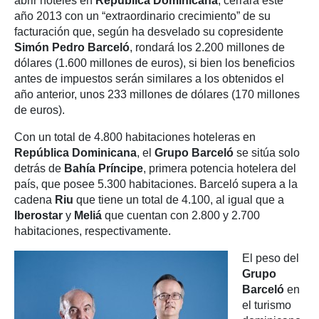
abrir hoteles en
República Dominicana
, cerrará este
año 2013 con un “extraordinario crecimiento” de su
facturación que, según ha desvelado su copresidente
Simón Pedro Barceló
, rondará los 2.200 millones de
dólares (1.600 millones de euros), si bien los beneficios
antes de impuestos serán similares a los obtenidos el
año anterior, unos 233 millones de dólares (170 millones
de euros).
Con un total de 4.800 habitaciones hoteleras en
República Dominicana
, el
Grupo Barceló
se sitúa solo
detrás de
Bahía Príncipe
, primera potencia hotelera del
país, que posee 5.300 habitaciones. Barceló supera a la
cadena
Riu
que tiene un total de 4.100, al igual que a
Iberostar
y
Meliá
que cuentan con 2.800 y 2.700
habitaciones, respectivamente.
El peso del
Grupo
Barceló
en
el turismo