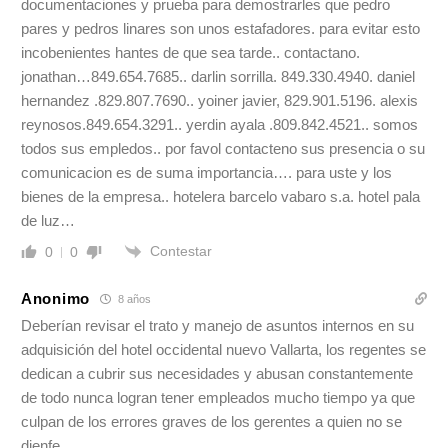
documentaciones y prueba para demostrarles que pedro
pares y pedros linares son unos estafadores. para evitar esto
incobenientes hantes de que sea tarde.. contactano.
jonathan…849.654.7685.. darlin sorrilla. 849.330.4940. daniel
hernandez .829.807.7690.. yoiner javier, 829.901.5196. alexis
reynosos.849.654.3291.. yerdin ayala .809.842.4521.. somos
todos sus empledos.. por favol contacteno sus presencia o su
comunicacion es de suma importancia…. para uste y los
bienes de la empresa.. hotelera barcelo vabaro s.a. hotel pala
de luz…
Contestar
0
0
Anonimo
8 años
Deberían revisar el trato y manejo de asuntos internos en su
adquisición del hotel occidental nuevo Vallarta, los regentes se
dedican a cubrir sus necesidades y abusan constantemente
de todo nunca logran tener empleados mucho tiempo ya que
culpan de los errores graves de los gerentes a quien no se
dienfe