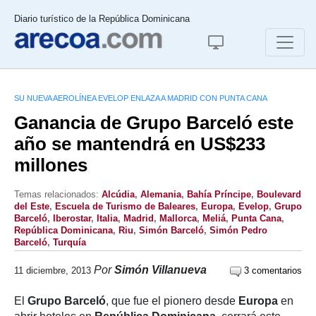
Diario turístico de la República Dominicana
SU NUEVA AEROLÍNEA EVELOP ENLAZA A MADRID CON PUNTA CANA
Ganancia de Grupo Barceló este
año se mantendrá en US$233
millones
Temas relacionados:
Alcúdia
,
Alemania
,
Bahía Príncipe
,
Boulevard
del Este
,
Escuela de Turismo de Baleares
,
Europa
,
Evelop
,
Grupo
Barceló
,
Iberostar
,
Italia
,
Madrid
,
Mallorca
,
Meliá
,
Punta Cana
,
República Dominicana
,
Riu
,
Simón Barceló
,
Simón Pedro
Barceló
,
Turquía
Por
Simón Villanueva
11 diciembre, 2013
3 comentarios
El
Grupo Barceló
, que fue el pionero desde
Europa
en