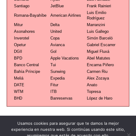
Santiago
JetBlue
Frank Rainieri
Luis Emilio
Romana-Bayahíbe
American Airlines
Rodríguez
Mitur
Delta
Marranzini
Asonahores
United
Luis Gallego
Inverotel
Copa
Simón Barceló
Opetur
Avianca
Gabriel Escarrer
DGII
Gol
Miguel Fluxá
BPD
Apple Vacations
Abel Matutes
Banco Central
Tui
Encarna Piñero
Bahía Príncipe
Sunwing
Carmen Riu
Meliá
Expedia
Alex Zozaya
DATE
Fitur
Anato
WTM
ITB
Topresa
BHD
Banreservas
López de Haro
Usamos cookies para asegurar que te damos la mejor
experiencia en nuestra web. Si continúas usando este sitio,
asumiremos que estás de acuerdo con ello.
Publicidad
Redacción
Contacto