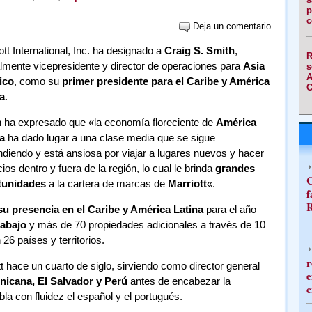
p
c
Deja un comentario
ott International, Inc. ha designado a
Craig S. Smith
,
R
lmente vicepresidente y director de operaciones para
Asia
s
A
ico
, como su
primer presidente para el Caribe y América
C
a
.
 ha expresado que «la economía floreciente de
América
a
ha dado lugar a una clase media que se sigue
diendo y está ansiosa por viajar a lugares nuevos y hacer
ios dentro y fuera de la región, lo cual le brinda
grandes
C
tunidades
a la cartera de marcas de
Marriott
«.
f
R
su presencia en el Caribe y América Latina
para el año
rabajo
y más de 70 propiedades adicionales a través de 10
6 países y territorios.
r
 hace un cuarto de siglo, sirviendo como director general
e
nicana, El Salvador y Perú
antes de encabezar la
c
a con fluidez el español y el portugués.