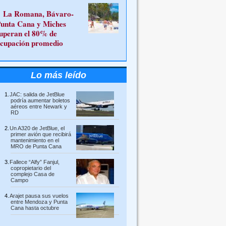
La Romana, Bávaro-
unta Cana y Miches
uperan el 80% de
cupación promedio
Lo más leído
JAC: salida de JetBlue
podría aumentar boletos
aéreos entre Newark y
RD
Un A320 de JetBlue, el
primer avión que recibirá
mantenimiento en el
MRO de Punta Cana
Fallece “Alfy” Fanjul,
copropietario del
complejo Casa de
Campo
Arajet pausa sus vuelos
entre Mendoza y Punta
Cana hasta octubre