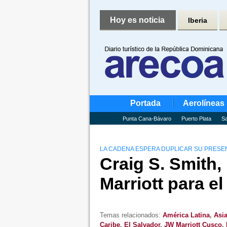
Hoy es noticia
Iberia
Portada
Aerolíneas
Punta Cana-Bávaro
Puerto Plata
Sa
LA CADENA ESPERA DUPLICAR SU PRESEN
Craig S. Smith,
Marriott para e
Temas relacionados:
América Latina
,
Asia
Caribe
,
El Salvador
,
JW Marriott Cusco
,