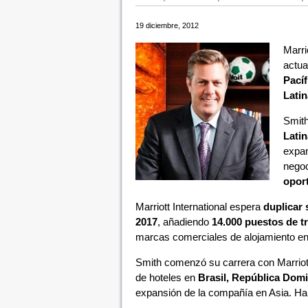
19 diciembre, 2012
Marri
actua
Pacíf
Latin
Smith
Latin
expan
negoc
opor
Marriott International espera
duplicar 
2017
, añadiendo
14.000 puestos de t
marcas comerciales de alojamiento en 2
Smith comenzó su carrera con Marriott
de hoteles en
Brasil, República Domi
expansión de la compañía en Asia. Habl