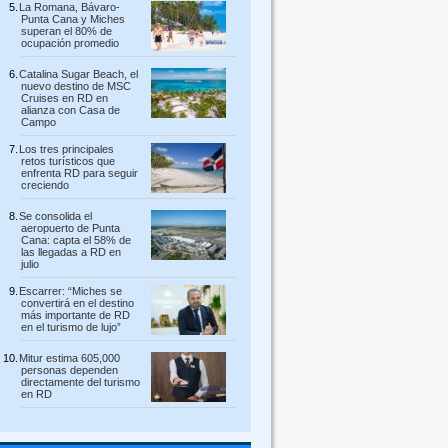
La Romana, Bávaro-
Punta Cana y Miches
superan el 80% de
ocupación promedio
Catalina Sugar Beach, el
nuevo destino de MSC
Cruises en RD en
alianza con Casa de
Campo
Los tres principales
retos turísticos que
enfrenta RD para seguir
creciendo
Se consolida el
aeropuerto de Punta
Cana: capta el 58% de
las llegadas a RD en
julio
Escarrer: “Miches se
convertirá en el destino
más importante de RD
en el turismo de lujo”
Mitur estima 605,000
personas dependen
directamente del turismo
en RD