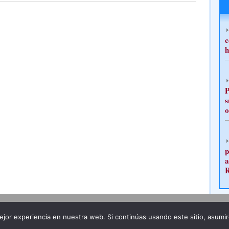
c
h
P
s
o
p
a
Publicidad
Redacción
jor experiencia en nuestra web. Si continúas usando este sitio, asumi
ncia legal
Todos los derechos reservados
Grupo Pre