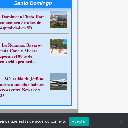
Santo Domingo
Dominican Fiesta Hotel
onmemora 35 años de
ospitalidad en SD
La Romana, Bávaro-
unta Cana y Miches
uperan el 80% de
cupación promedio
JAC: salida de JetBlue
odría aumentar boletos
éreos entre Newark y
RD
Contacto
remos que estás de acuerdo con ello.
Aceptar
ferente