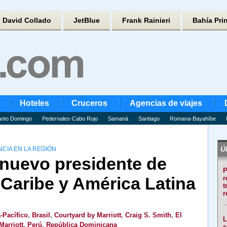
David Collado
JetBlue
Frank Rainieri
Bahía Pri
Hoteles
Cruceros
Agencias de viajes
nto Domingo
Pedernales-Cabo Rojo
Samaná
Santiago
Romana-Bayahíbe
Úl
CIA EN LA REGIÓN
 nuevo presidente de
P
l Caribe y América Latina
r
t
r
-Pacífico
,
Brasil
,
Courtyard by Marriott
,
Craig S. Smith
,
El
L
Marriott
,
Perú
,
República Dominicana
s