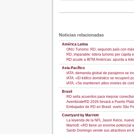
Noticias relacionadas
América Latina
ONU Turismo: RD, segundo país con más v
RD, imparable: lidera turismo per cápita 
RD acude a IBTM Américas: apunta a lide
Asia-Pacífico
IATA: demanda global de pasajeros se in
IATA: «El tráfico doméstico se recuperó p
IATA: «Se mantienen altos niveles de con
Brasil
RD sella acuerdos para mejorar conectiv
AventúrateRD 2026 llevará a Puerto Plat
Embajador de RD en Brasil: vuelo São Pa
Courtyard by Marriott
La leyenda de la NFL Jason Kelce, nuevo
Marriott: «RD tiene un enorme potencial en
Santo Domingo vende sus atractivos en A