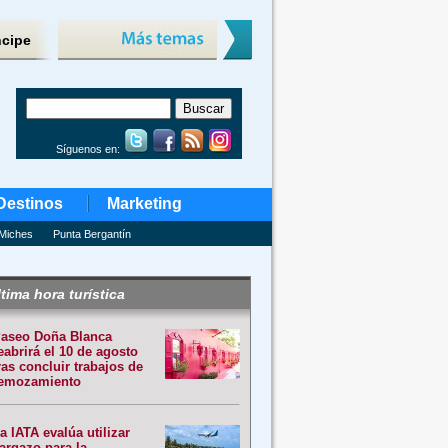
ncipe
Síguenos en:
Destinos
Marketing
Miches
Punta Bergantín
tima hora turística
aseo Doña Blanca
eabrirá el 10 de agosto
ras concluir trabajos de
emozamiento
a IATA evalúa utilizar
argazo para la