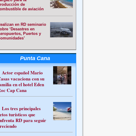
roducción de
ombustible de aviación
ealizan en RD seminario
obre ‘Desastres en
eropuertos, Puertos y
omunidades’
Punta Cana
Actor español Mario
asas vacaciona con su
amilia en el hotel Eden
oc Cap Cana
Los tres principales
etos turísticos que
nfrenta RD para seguir
reciendo