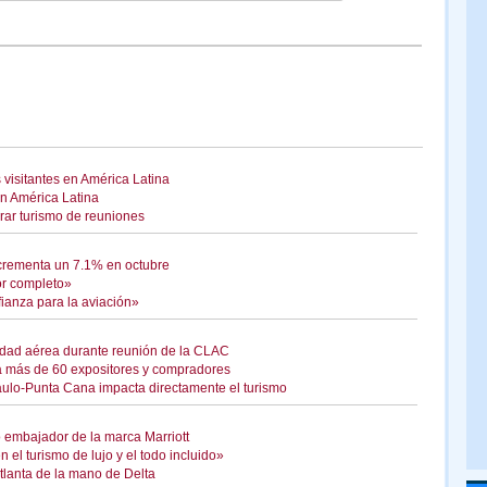
isitantes en América Latina
en América Latina
rar turismo de reuniones
crementa un 7.1% en octubre
or completo»
fianza para la aviación»
idad aérea durante reunión de la CLAC
a más de 60 expositores y compradores
ulo-Punta Cana impacta directamente el turismo
 embajador de la marca Marriott
 el turismo de lujo y el todo incluido»
tlanta de la mano de Delta