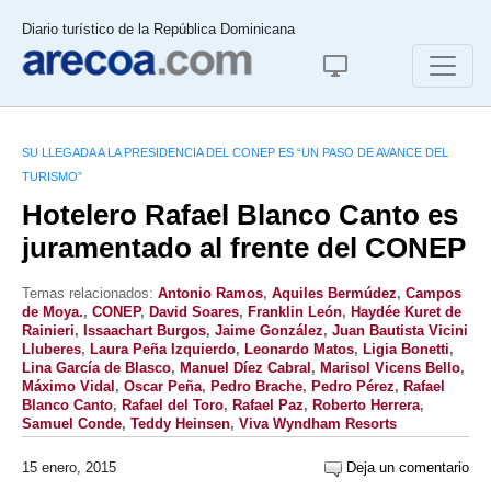
Diario turístico de la República Dominicana
SU LLEGADA A LA PRESIDENCIA DEL CONEP ES “UN PASO DE AVANCE DEL
TURISMO”
Hotelero Rafael Blanco Canto es
juramentado al frente del CONEP
Temas relacionados:
Antonio Ramos
,
Aquiles Bermúdez
,
Campos
de Moya.
,
CONEP
,
David Soares
,
Franklin León
,
Haydée Kuret de
Rainieri
,
Issaachart Burgos
,
Jaime González
,
Juan Bautista Vicini
Lluberes
,
Laura Peña Izquierdo
,
Leonardo Matos
,
Ligia Bonetti
,
Lina García de Blasco
,
Manuel Díez Cabral
,
Marisol Vicens Bello
,
Máximo Vidal
,
Oscar Peña
,
Pedro Brache
,
Pedro Pérez
,
Rafael
Blanco Canto
,
Rafael del Toro
,
Rafael Paz
,
Roberto Herrera
,
Samuel Conde
,
Teddy Heinsen
,
Viva Wyndham Resorts
15 enero, 2015
Deja un comentario