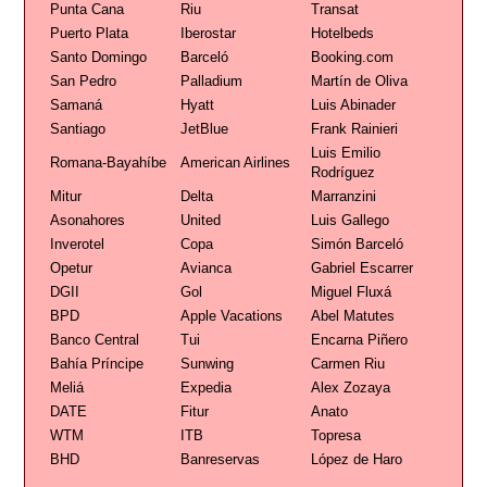
Punta Cana
Riu
Transat
Puerto Plata
Iberostar
Hotelbeds
Santo Domingo
Barceló
Booking.com
San Pedro
Palladium
Martín de Oliva
Samaná
Hyatt
Luis Abinader
Santiago
JetBlue
Frank Rainieri
Luis Emilio
Romana-Bayahíbe
American Airlines
Rodríguez
Mitur
Delta
Marranzini
Asonahores
United
Luis Gallego
Inverotel
Copa
Simón Barceló
Opetur
Avianca
Gabriel Escarrer
DGII
Gol
Miguel Fluxá
BPD
Apple Vacations
Abel Matutes
Banco Central
Tui
Encarna Piñero
Bahía Príncipe
Sunwing
Carmen Riu
Meliá
Expedia
Alex Zozaya
DATE
Fitur
Anato
WTM
ITB
Topresa
BHD
Banreservas
López de Haro