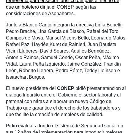
representa para el sector turístico del país el hecho de
que un hotelero dirija el CONEP
, según las
consideraciones de Asonahores.
Junto a Blanco Canto integran la directiva Ligia Bonetti,
Pedro Brache, Lina García de Blasco, Rafael del Toro,
Campos de Moya, Marisol Vicens Bello, Leonardo Matos,
Rafael Paz, Haydée Kuret de Rainieri, Juan Bautista
Vicini Lluberes, David Soares, Aquiles Bermúdez,
Antonio Ramos, Samuel Conde, Oscar Peña, Máximo
Vidal, Laura Peña Izquierdo, Jaime González, Franklin
León, Roberto Herrera, Pedro Pérez, Teddy Heinsen e
Issaachart Burgos.
El nuevo presidente del
CONEP
pidió prestar atención al
diálogo tripartito entre el Gobierno el sector laboral y el
patronal con miras a elaborar un nuevo Código de
Trabajo que garantice el derecho de los trabajadores y
que facilite la creación de empleos de calidad.
Pidió evaluar a fondo el sistema de Seguridad social en
sus 12 años de implementación para introducir mejoras.