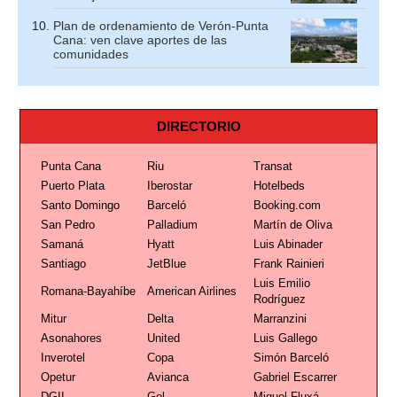
Plan de ordenamiento de Verón-Punta
Cana: ven clave aportes de las
comunidades
DIRECTORIO
Punta Cana
Riu
Transat
Puerto Plata
Iberostar
Hotelbeds
Santo Domingo
Barceló
Booking.com
San Pedro
Palladium
Martín de Oliva
Samaná
Hyatt
Luis Abinader
Santiago
JetBlue
Frank Rainieri
Luis Emilio
Romana-Bayahíbe
American Airlines
Rodríguez
Mitur
Delta
Marranzini
Asonahores
United
Luis Gallego
Inverotel
Copa
Simón Barceló
Opetur
Avianca
Gabriel Escarrer
DGII
Gol
Miguel Fluxá