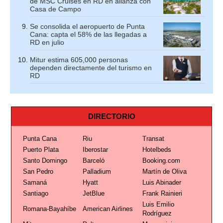
de MSC Cruises en RD en alianza con
Casa de Campo
Se consolida el aeropuerto de Punta
Cana: capta el 58% de las llegadas a
RD en julio
Mitur estima 605,000 personas
dependen directamente del turismo en
RD
DIRECTORIO
Punta Cana
Riu
Transat
Puerto Plata
Iberostar
Hotelbeds
Santo Domingo
Barceló
Booking.com
San Pedro
Palladium
Martín de Oliva
Samaná
Hyatt
Luis Abinader
Santiago
JetBlue
Frank Rainieri
Luis Emilio
Romana-Bayahíbe
American Airlines
Rodríguez