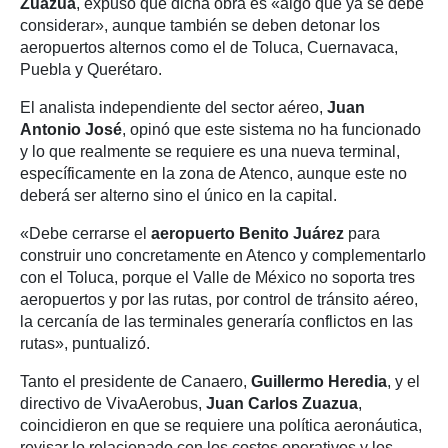
Zuazua
, expuso que dicha obra es «algo que ya se debe
considerar», aunque también se deben detonar los
aeropuertos alternos como el de Toluca, Cuernavaca,
Puebla y Querétaro.
El analista independiente del sector aéreo,
Juan
Antonio José
, opinó que este sistema no ha funcionado
y lo que realmente se requiere es una nueva terminal,
específicamente en la zona de Atenco, aunque este no
deberá ser alterno sino el único en la capital.
«Debe cerrarse el
aeropuerto Benito Juárez
para
construir uno concretamente en Atenco y complementarlo
con el Toluca, porque el Valle de México no soporta tres
aeropuertos y por las rutas, por control de tránsito aéreo,
la cercanía de las terminales generaría conflictos en las
rutas», puntualizó.
Tanto el presidente de Canaero,
Guillermo Heredia
, y el
directivo de VivaAerobus,
Juan Carlos Zuazua
,
coincidieron en que se requiere una política aeronáutica,
revisar lo relacionado con los costos operativos y los