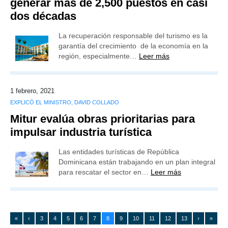
generar más de 2,500 puestos en casi
dos décadas
La recuperación responsable del turismo es la
garantía del crecimiento de la economía en la
región, especialmente…
Leer más
1 febrero, 2021
EXPLICÓ EL MINISTRO, DAVID COLLADO
Mitur evalúa obras prioritarias para
impulsar industria turística
Las entidades turísticas de República
Dominicana están trabajando en un plan integral
para rescatar el sector en…
Leer más
«
‹
3
4
5
6
7
8
9
10
11
12
13
›
»