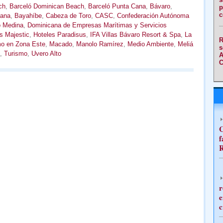
ch
,
Barceló Dominican Beach
,
Barceló Punta Cana
,
Bávaro
,
p
c
Cana
,
Bayahíbe
,
Cabeza de Toro
,
CASC
,
Confederación Autónoma
o Medina
,
Dominicana de Empresas Marítimas y Servicios
s Majestic
,
Hoteles Paradisus
,
IFA Villas Bávaro Resort & Spa
,
La
R
mo en Zona Este
,
Macado
,
Manolo Ramírez
,
Medio Ambiente
,
Meliá
s
,
Turismo
,
Uvero Alto
A
C
C
f
R
r
e
c