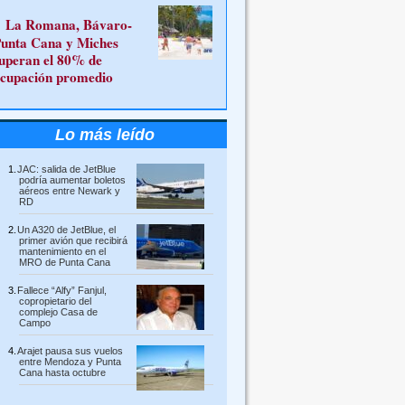
La Romana, Bávaro-
unta Cana y Miches
uperan el 80% de
cupación promedio
Lo más leído
JAC: salida de JetBlue
podría aumentar boletos
aéreos entre Newark y
RD
Un A320 de JetBlue, el
primer avión que recibirá
mantenimiento en el
MRO de Punta Cana
Fallece “Alfy” Fanjul,
copropietario del
complejo Casa de
Campo
Arajet pausa sus vuelos
entre Mendoza y Punta
Cana hasta octubre