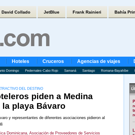
David Collado
JetBlue
Frank Rainieri
Bahía Pri
Hoteles
Cruceros
Agencias de viajes
nto Domingo
Pedernales-Cabo Rojo
Samaná
Santiago
Romana-Bayahíbe
Úl
ATRACTIVO DEL DESTINO
teleros piden a Medina
P
e la playa Bávaro
r
t
r
varo y representantes de diferentes asociaciones pidieron al
ás
L
lica Dominicana
,
Asociación de Proveedores de Servicios
s