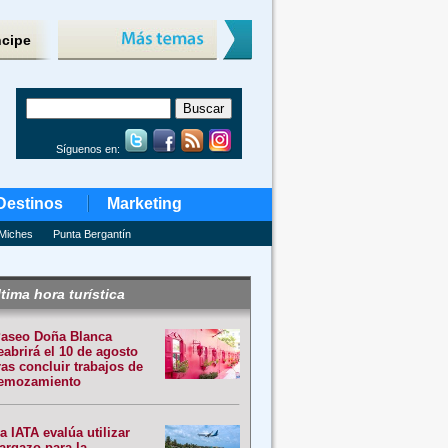
ncipe
Síguenos en:
Destinos
Marketing
Miches
Punta Bergantín
tima hora turística
aseo Doña Blanca
eabrirá el 10 de agosto
ras concluir trabajos de
emozamiento
a IATA evalúa utilizar
argazo para la