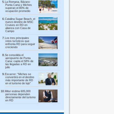
La Romana, Bávaro-
Punta Cana y Miches
superan el 80% de
ocupación promedio
Catalina Sugar Beach, el
nuevo destino de MSC
Cruises en RD en
alianza con Casa de
Campo
Los tres principales
retos turísticos que
enfrenta RD para seguir
creciendo
Se consolida el
aeropuerto de Punta
Cana: capta el 58% de
las llegadas a RD en
julio
Escarrer: “Miches se
convertirá en el destino
más importante de RD
en el turismo de lujo”
Mitur estima 605,000
personas dependen
directamente del turismo
en RD