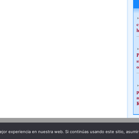
c
h
P
s
o
p
a
Publicidad
Redacción
jor experiencia en nuestra web. Si continúas usando este sitio, asumi
ncia legal
Todos los derechos reservados
Grupo Pre