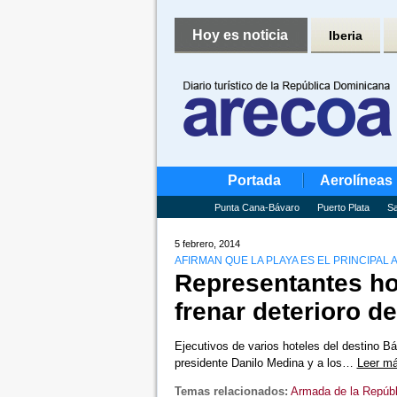
Hoy es noticia
Iberia
Portada
Aerolíneas
Punta Cana-Bávaro
Puerto Plata
Sa
5 febrero, 2014
AFIRMAN QUE LA PLAYA ES EL PRINCIPAL 
Representantes ho
frenar deterioro d
Ejecutivos de varios hoteles del destino Bá
presidente Danilo Medina y a los…
Leer m
Temas relacionados:
Armada de la Repúb