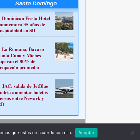
Santo Domingo
Dominican Fiesta Hotel
onmemora 35 años de
ospitalidad en SD
La Romana, Bávaro-
unta Cana y Miches
uperan el 80% de
cupación promedio
JAC: salida de JetBlue
odría aumentar boletos
éreos entre Newark y
RD
Contacto
remos que estás de acuerdo con ello.
Aceptar
ferente