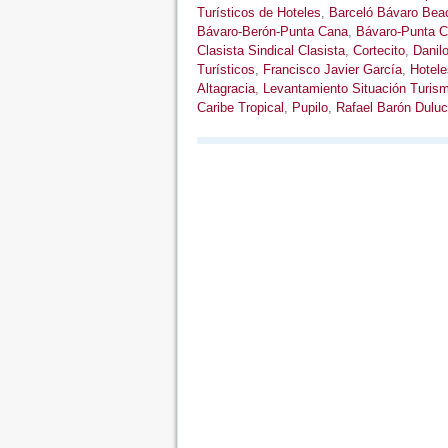
Turísticos de Hoteles
,
Barceló Bávaro Bea
Bávaro-Berón-Punta Cana
,
Bávaro-Punta 
Clasista Sindical Clasista
,
Cortecito
,
Danil
Turísticos
,
Francisco Javier García
,
Hotele
Altagracia
,
Levantamiento Situación Turis
Caribe Tropical
,
Pupilo
,
Rafael Barón Duluc