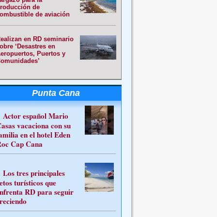
roducción de
ombustible de aviación
ealizan en RD seminario
obre ‘Desastres en
eropuertos, Puertos y
omunidades’
Punta Cana
Actor español Mario
asas vacaciona con su
amilia en el hotel Eden
oc Cap Cana
Los tres principales
etos turísticos que
nfrenta RD para seguir
reciendo