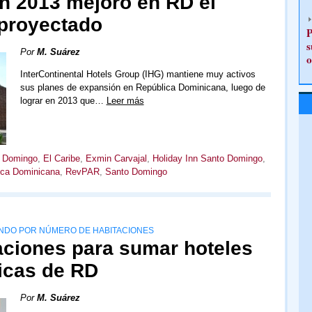
n 2013 mejoró en RD el
proyectado
P
s
Por
M. Suárez
o
InterContinental Hotels Group (IHG) mantiene muy activos
sus planes de expansión en República Dominicana, luego de
lograr en 2013 que…
Leer más
o Domingo
,
El Caribe
,
Exmin Carvajal
,
Holiday Inn Santo Domingo
,
ica Dominicana
,
RevPAR
,
Santo Domingo
NDO POR NÚMERO DE HABITACIONES
aciones para sumar hoteles
ticas de RD
Por
M. Suárez