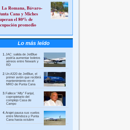
La Romana, Bávaro-
unta Cana y Miches
uperan el 80% de
cupación promedio
Lo más leído
JAC: salida de JetBlue
podría aumentar boletos
aéreos entre Newark y
RD
Un A320 de JetBlue, el
primer avión que recibirá
mantenimiento en el
MRO de Punta Cana
Fallece “Alfy” Fanjul,
copropietario del
complejo Casa de
Campo
Arajet pausa sus vuelos
entre Mendoza y Punta
Cana hasta octubre