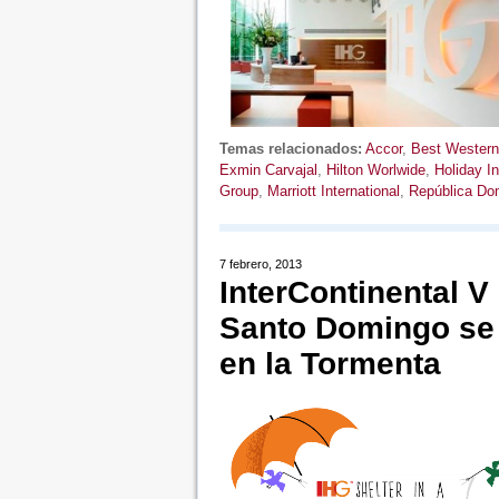
Temas relacionados:
Accor
,
Best Western
Exmin Carvajal
,
Hilton Worlwide
,
Holiday I
Group
,
Marriott International
,
República Do
7 febrero, 2013
InterContinental V
Santo Domingo se 
en la Tormenta