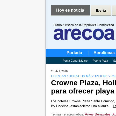
Hoy es noticia
Iberia
Portada
Aerolíneas
Punta Cana-Bávaro
Puerto Plata
Sa
11 abril, 2016
CUENTAN AHORA CON MÁS OPCIONES PAR
Crowne Plaza, Hol
para ofrecer playa
Los hoteles Crowne Plaza Santo Domingo, 
By Hodelpa, establecieron una alianza…
L
Temas relacionados:
Arvey Benavides
,
Au