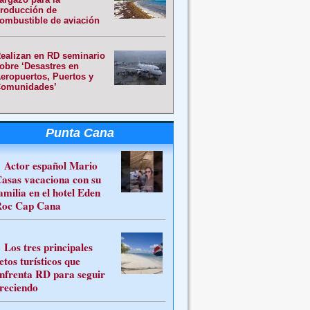
roducción de
ombustible de aviación
ealizan en RD seminario
obre ‘Desastres en
eropuertos, Puertos y
omunidades’
Punta Cana
Actor español Mario
asas vacaciona con su
amilia en el hotel Eden
oc Cap Cana
Los tres principales
etos turísticos que
nfrenta RD para seguir
reciendo