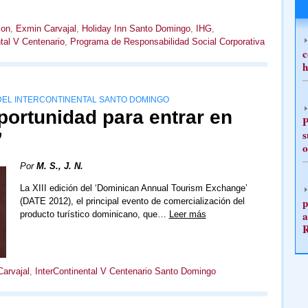
ion
,
Exmin Carvajal
,
Holiday Inn Santo Domingo
,
IHG
,
ntal V Centenario
,
Programa de Responsabilidad Social Corporativa
c
h
DEL INTERCONTINENTAL SANTO DOMINGO
portunidad para entrar en
P
s
”
o
Por
M. S., J. N.
La XIII edición del ‘Dominican Annual Tourism Exchange’
p
(DATE 2012), el principal evento de comercialización del
a
producto turístico dominicano, que…
Leer más
arvajal
,
InterContinental V Centenario Santo Domingo