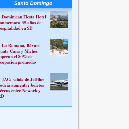
Santo Domingo
Dominican Fiesta Hotel
onmemora 35 años de
ospitalidad en SD
La Romana, Bávaro-
unta Cana y Miches
uperan el 80% de
cupación promedio
JAC: salida de JetBlue
odría aumentar boletos
éreos entre Newark y
RD