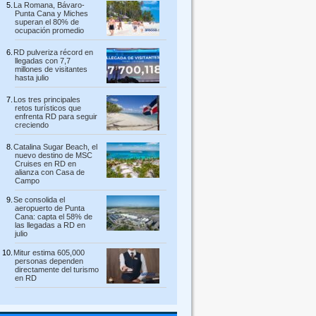
La Romana, Bávaro-
Punta Cana y Miches
superan el 80% de
ocupación promedio
RD pulveriza récord en
llegadas con 7,7
millones de visitantes
hasta julio
Los tres principales
retos turísticos que
enfrenta RD para seguir
creciendo
Catalina Sugar Beach, el
nuevo destino de MSC
Cruises en RD en
alianza con Casa de
Campo
Se consolida el
aeropuerto de Punta
Cana: capta el 58% de
las llegadas a RD en
julio
Mitur estima 605,000
personas dependen
directamente del turismo
en RD