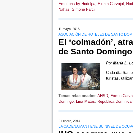
Emotions by Hodelpa
,
Exmin Carvajal
,
Hod
Nahas
,
Simone Farci
11 mayo, 2015
ASOCIACIÓN DE HOTELES DE SANTO DOMI
El ‘colmadón’, atr
de Santo Domingo 
Por
María L. L
Cada día Santo
turistas, utili
Temas relacionados:
AHSD
,
Exmin Carvaj
Domingo
,
Lina Matos
,
República Dominica
21 enero, 2014
LA CADENA MANTIENE SU NIVEL DE OCUPA