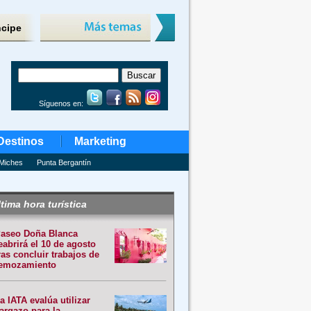
ncipe
Síguenos en:
Destinos
Marketing
Miches
Punta Bergantín
tima hora turística
aseo Doña Blanca
eabrirá el 10 de agosto
ras concluir trabajos de
emozamiento
a IATA evalúa utilizar
argazo para la