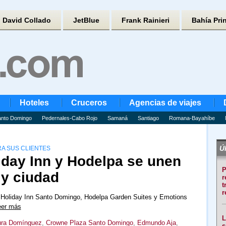
David Collado
JetBlue
Frank Rainieri
Bahía Pri
Hoteles
Cruceros
Agencias de viajes
nto Domingo
Pedernales-Cabo Rojo
Samaná
Santiago
Romana-Bayahíbe
Úl
A SUS CLIENTES
iday Inn y Hodelpa se unen
P
 y ciudad
r
t
r
Holiday Inn Santo Domingo, Hodelpa Garden Suites y Emotions
eer más
L
ra Domínguez
,
Crowne Plaza Santo Domingo
,
Edmundo Aja
,
s