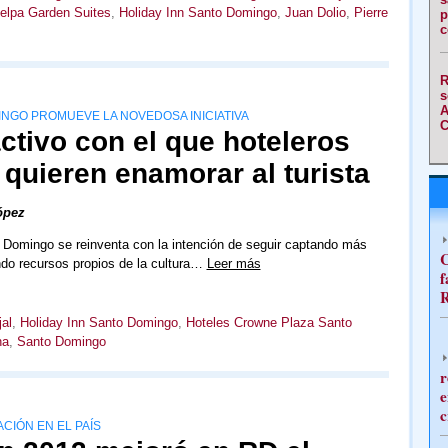
elpa Garden Suites
,
Holiday Inn Santo Domingo
,
Juan Dolio
,
Pierre
p
c
R
s
A
NGO PROMUEVE LA NOVEDOSA INICIATIVA
C
activo con el que hoteleros
quieren enamorar al turista
ópez
 Domingo se reinventa con la intención de seguir captando más
C
zando recursos propios de la cultura…
Leer más
f
R
al
,
Holiday Inn Santo Domingo
,
Hoteles Crowne Plaza Santo
na
,
Santo Domingo
r
e
c
CIÓN EN EL PAÍS