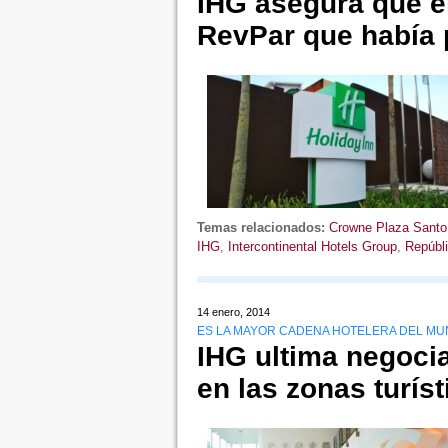
IHG asegura que e
RevPar que había 
Temas relacionados:
Crowne Plaza Sant
IHG
,
Intercontinental Hotels Group
,
Repúbl
14 enero, 2014
ES LA MAYOR CADENA HOTELERA DEL MU
IHG ultima negoci
en las zonas turís