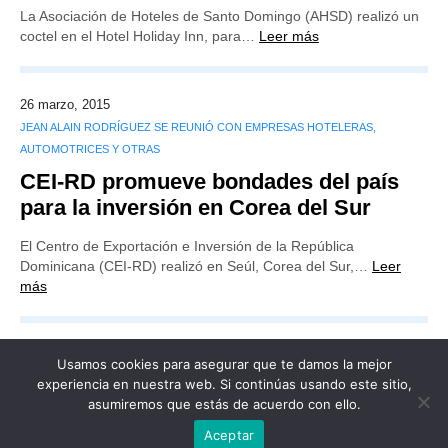
La Asociación de Hoteles de Santo Domingo (AHSD) realizó un
coctel en el Hotel Holiday Inn, para…
Leer más
26 marzo, 2015
JEAN ALAIN RODRÍGUEZ SE REUNIÓ CON EMPRESAS HOTELERAS,
AUTOMOTRICES Y OTRAS
CEI-RD promueve bondades del país
para la inversión en Corea del Sur
El Centro de Exportación e Inversión de la República
Dominicana (CEI-RD) realizó en Seúl, Corea del Sur,…
Leer
más
Usamos cookies para asegurar que te damos la mejor
experiencia en nuestra web. Si continúas usando este sitio,
asumiremos que estás de acuerdo con ello.
Publicidad
Redacción
Contacto
Aceptar
Advertencia legal
Todos los derechos reservados