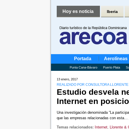
Hoy es noticia
Iberia
Portada
Aerolíneas
Punta Cana-Bávaro
Puerto Plata
Sa
13 enero, 2017
REALIZADO POR CONSULTORA LLORENTE
Estudio desvela n
Internet en posici
Una investigación denominada “La participac
que las empresas relacionadas con esta…
Temas relacionados:
Internet
,
Llorente &