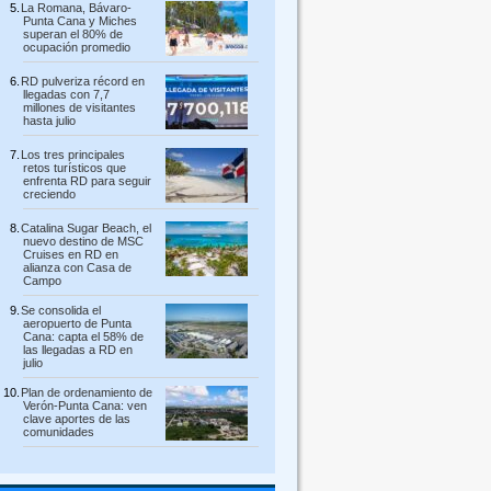
La Romana, Bávaro-
Punta Cana y Miches
superan el 80% de
ocupación promedio
RD pulveriza récord en
llegadas con 7,7
millones de visitantes
hasta julio
Los tres principales
retos turísticos que
enfrenta RD para seguir
creciendo
Catalina Sugar Beach, el
nuevo destino de MSC
Cruises en RD en
alianza con Casa de
Campo
Se consolida el
aeropuerto de Punta
Cana: capta el 58% de
las llegadas a RD en
julio
Plan de ordenamiento de
Verón-Punta Cana: ven
clave aportes de las
comunidades