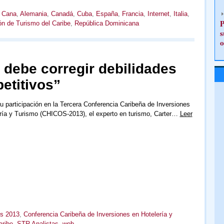
a Cana
,
Alemania
,
Canadá
,
Cuba
,
España
,
Francia
,
Internet
,
Italia
,
P
ón de Turismo del Caribe
,
República Dominicana
s
o
a debe corregir debilidades
etitivos”
u participación en la Tercera Conferencia Caribeña de Inversiones
ría y Turismo (CHICOS-2013), el experto en turismo, Carter…
Leer
s 2013
,
Conferencia Caribeña de Inversiones en Hotelería y
aribe
,
STR Analistas
,
web