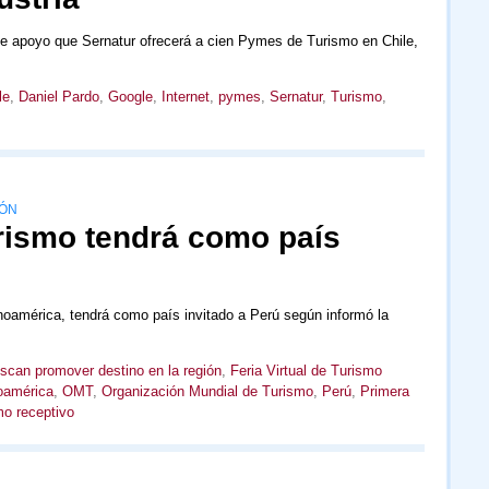
 de apoyo que Sernatur ofrecerá a cien Pymes de Turismo en Chile,
le
,
Daniel Pardo
,
Google
,
Internet
,
pymes
,
Sernatur
,
Turismo
,
IÓN
urismo tendrá como país
inoamérica, tendrá como país invitado a Perú según informó la
scan promover destino en la región
,
Feria Virtual de Turismo
oamérica
,
OMT
,
Organización Mundial de Turismo
,
Perú
,
Primera
mo receptivo