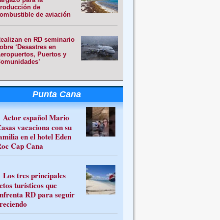
roducción de
ombustible de aviación
ealizan en RD seminario
obre ‘Desastres en
eropuertos, Puertos y
omunidades’
Punta Cana
Actor español Mario
asas vacaciona con su
amilia en el hotel Eden
oc Cap Cana
Los tres principales
etos turísticos que
nfrenta RD para seguir
reciendo