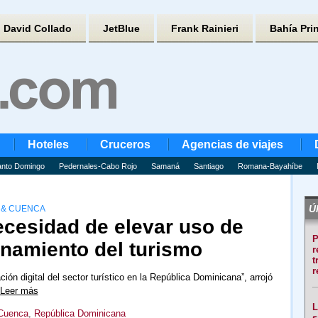
David Collado
JetBlue
Frank Rainieri
Bahía Pri
Hoteles
Cruceros
Agencias de viajes
nto Domingo
Pedernales-Cabo Rojo
Samaná
Santiago
Romana-Bayahíbe
Úl
 & CUENCA
ecesidad de elevar uso de
P
onamiento del turismo
r
t
r
ión digital del sector turístico en la República Dominicana”, arrojó
Leer más
L
 Cuenca
,
República Dominicana
s