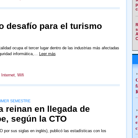
p
c
 desafío para el turismo
R
s
A
C
talidad ocupa el tercer lugar dentro de las industrias más afectadas
guridad informática,…
Leer más
,
Internet
,
Wifi
C
f
R
RIMER SEMESTRE
 reinan en llegada de
r
ibe, según la CTO
e
c
por sus siglas en inglés), publicó las estadísticas con los