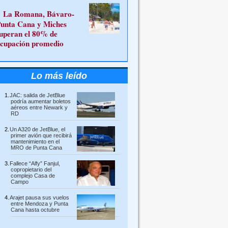
La Romana, Bávaro-
unta Cana y Miches
uperan el 80% de
cupación promedio
Lo más leído
JAC: salida de JetBlue
podría aumentar boletos
aéreos entre Newark y
RD
Un A320 de JetBlue, el
primer avión que recibirá
mantenimiento en el
MRO de Punta Cana
Fallece “Alfy” Fanjul,
copropietario del
complejo Casa de
Campo
Arajet pausa sus vuelos
entre Mendoza y Punta
Cana hasta octubre