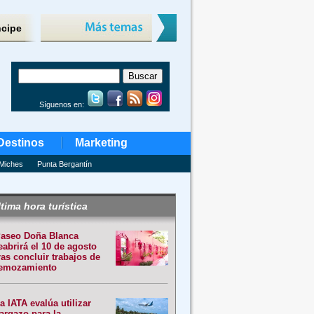
ncipe
Síguenos en:
Destinos
Marketing
Miches
Punta Bergantín
tima hora turística
aseo Doña Blanca
eabrirá el 10 de agosto
ras concluir trabajos de
emozamiento
a IATA evalúa utilizar
argazo para la