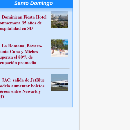
Santo Domingo
Dominican Fiesta Hotel
onmemora 35 años de
ospitalidad en SD
La Romana, Bávaro-
unta Cana y Miches
uperan el 80% de
cupación promedio
JAC: salida de JetBlue
odría aumentar boletos
éreos entre Newark y
RD