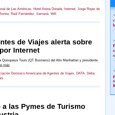
ional de Las Américas
,
Hotel Arena Dorada
,
Internet
,
Jorge Rojas de
Bonita
,
Raúl Fernández
,
Samaná
,
Wifi
c
h
tes de Viajes alerta sobre
P
or Internet
s
o
ia Quisqueya Tours (QT Business) del Alto Manhattan y presidente
er más
iación Dominico Americana de Agentes de Viajes
,
DATA
,
Delta
,
p
rs
a
o a las Pymes de Turismo
ustria