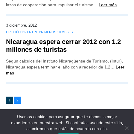
lazos de cooperación para impulsar el turismo…
Leer más
3 diciembre, 2012
CRECIÓ 11% ENTRE PRIMEROS 10 MESES
Nicaragua espera cerrar 2012 con 1.2
millones de turistas
Según cálculos del Instituto Nicaragüense de Turismo, (Intur),
Nicaragua espera terminar el año con alrededor de 1.2…
Leer
más
1
2
Usamos cookies para asegurar que te damos la mejor
experiencia en nuestra web. Si continúas usando este sitio,
asumiremos que estás de acuerdo con ello.
Publicidad
Redacción
Contacto