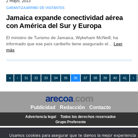
2 mayo, 2013
GARANTIZA ARRIBO DE VISITANTES
Jamaica expande conectividad aérea
con América del Sur y Europa
El ministro de Turismo de Jamaica, Wykeham McNeill, ha
informado que ese país caribeño tiene asegurado el…
Leer
más
«
‹
31
32
33
34
35
36
37
38
39
40
41
›
Publicidad
Redacción
Contacto
Advertencia legal
Todos los derechos reservados
Grupo Preferente
Usamos cookies para asegurar que te damos la mejor experiencia