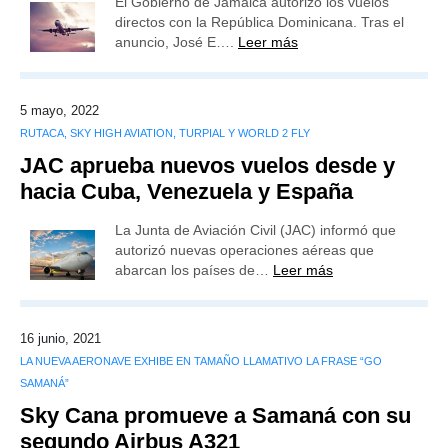
El Gobierno de Jamaica autorizó los vuelos
directos con la República Dominicana. Tras el
anuncio, José E….
Leer más
5 mayo, 2022
RUTACA, SKY HIGH AVIATION, TURPIAL Y WORLD 2 FLY
JAC aprueba nuevos vuelos desde y
hacia Cuba, Venezuela y España
La Junta de Aviación Civil (JAC) informó que
autorizó nuevas operaciones aéreas que
abarcan los países de…
Leer más
16 junio, 2021
LA NUEVA AERONAVE EXHIBE EN TAMAÑO LLAMATIVO LA FRASE “GO
SAMANÁ”
Sky Cana promueve a Samaná con su
segundo Airbus A321