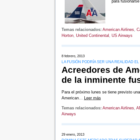
para fusionars
Temas relacionados:
American Airlines
,
C
Horton
,
United Continental
,
US Airways
8 febrero, 2013
LA FUSIÓN PODRÍA SER UNA REALIDAD E
Acreedores de Ame
de la inminente f
Para el próximo lunes se tiene previsto un
American…
Leer más
Temas relacionados:
American Airlines
,
A
Airways
29 enero, 2013