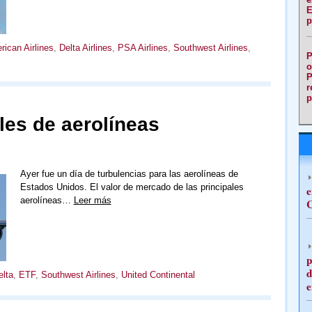
E
p
ican Airlines
,
Delta Airlines
,
PSA Airlines
,
Southwest Airlines
,
P
o
P
r
p
les de aerolíneas
Ayer fue un día de turbulencias para las aerolíneas de
Estados Unidos. El valor de mercado de las principales
e
aerolíneas…
Leer más
C
p
d
elta
,
ETF
,
Southwest Airlines
,
United Continental
e