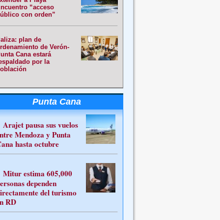
ncuentro “acceso
úblico con orden”
aliza: plan de
rdenamiento de Verón-
unta Cana estará
espaldado por la
oblación
Punta Cana
Arajet pausa sus vuelos
ntre Mendoza y Punta
ana hasta octubre
Mitur estima 605,000
ersonas dependen
irectamente del turismo
n RD