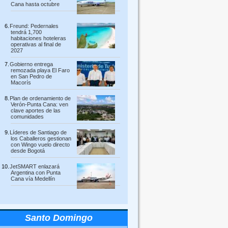
Cana hasta octubre
Freund: Pedernales
tendrá 1,700
habitaciones hoteleras
operativas al final de
2027
Gobierno entrega
remozada playa El Faro
en San Pedro de
Macorís
Plan de ordenamiento de
Verón-Punta Cana: ven
clave aportes de las
comunidades
Líderes de Santiago de
los Caballeros gestionan
con Wingo vuelo directo
desde Bogotá
JetSMART enlazará
Argentina con Punta
Cana vía Medellín
Santo Domingo