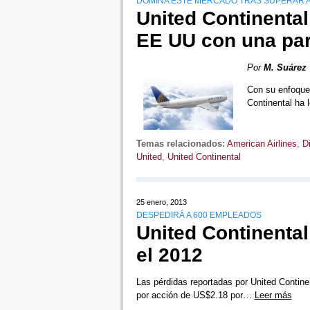
DOMINA ESTE MERCADO TRAS SUPERAR A
United Continental
EE UU con una par
Por
M. Suárez
Con su enfoque 
Continental ha 
Temas relacionados:
American Airlines
,
D
United
,
United Continental
25 enero, 2013
DESPEDIRÁ A 600 EMPLEADOS
United Continenta
el 2012
Las pérdidas reportadas por United Contine
por acción de US$2.18 por…
Leer más