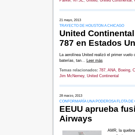
Parker
,
NYSE
,
United
,
United Continental
,
21 mayo, 2013
TRAYECTO DE HOUSTON A CHICAGO
United Continenta
787 en Estados Un
La aerolínea United realizó el primer vuelo
baterías, tan…
Leer más
Temas relacionados:
787
,
ANA
,
Boeing
,
C
Jim McNerney
,
United Continental
28 marzo, 2013
CONFORMARÍA UNA PODEROSA FLOTA DE C
EEUU aprueba fus
Airways
AMR, la quebrad