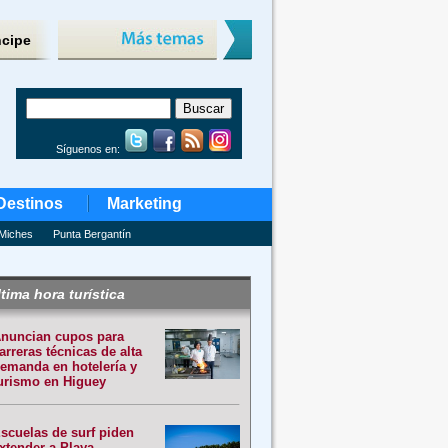
ncipe
Síguenos en:
Destinos
Marketing
Miches
Punta Bergantín
tima hora turística
nuncian cupos para
arreras técnicas de alta
emanda en hotelería y
urismo en Higuey
scuelas de surf piden
xtender a Playa