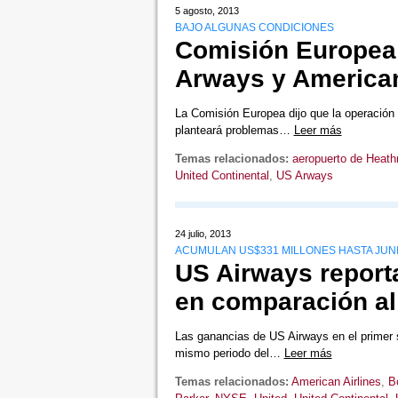
5 agosto, 2013
BAJO ALGUNAS CONDICIONES
Comisión Europea 
Arways y America
La Comisión Europea dijo que la operación 
planteará problemas…
Leer más
Temas relacionados:
aeropuerto de Heath
United Continental
,
US Arways
24 julio, 2013
ACUMULAN US$331 MILLONES HASTA JUN
US Airways report
en comparación al
Las ganancias de US Airways en el primer
mismo periodo del…
Leer más
Temas relacionados:
American Airlines
,
B