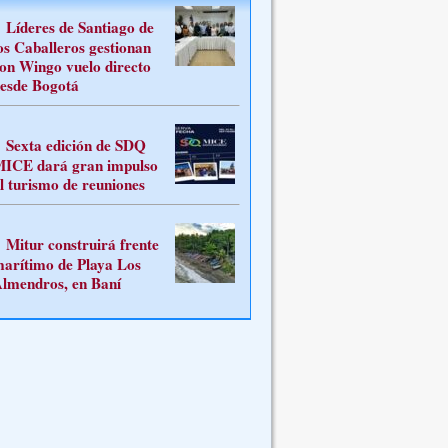
Líderes de Santiago de
os Caballeros gestionan
on Wingo vuelo directo
esde Bogotá
Sexta edición de SDQ
ICE dará gran impulso
l turismo de reuniones
Mitur construirá frente
arítimo de Playa Los
lmendros, en Baní