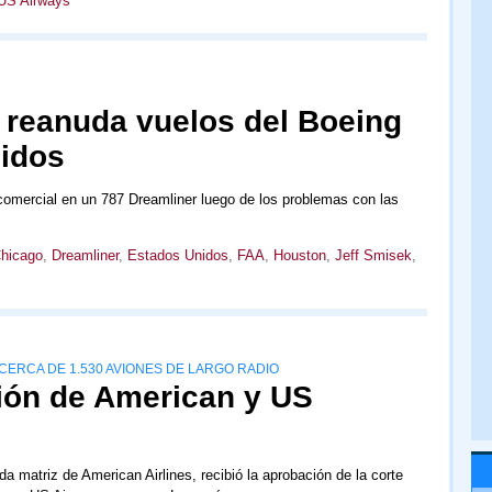
US Airways
l reanuda vuelos del Boeing
idos
 comercial en un 787 Dreamliner luego de los problemas con las
hicago
,
Dreamliner
,
Estados Unidos
,
FAA
,
Houston
,
Jeff Smisek
,
ERCA DE 1.530 AVIONES DE LARGO RADIO
ión de American y US
a matriz de American Airlines, recibió la aprobación de la corte