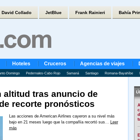
David Collado
JetBlue
Frank Rainieri
Bahía Pri
Hoteles
Cruceros
Agencias de viajes
nto Domingo
Pedernales-Cabo Rojo
Samaná
Santiago
Romana-Bayahíbe
 altitud tras anuncio de
Úl
de recorte pronósticos
A
c
d
Las acciones de American Airlines cayeron a su nivel más
t
bajo en 21 meses luego que la compañía recortó sus…
Leer
más
E
e