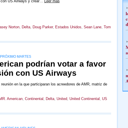
e con US Airways y crear…
Leer más
l
c
d
asey Norton
,
Delta
,
Doug Parker
,
Estados Unidos
,
Sean Lane
,
Tom
M
a
L PRÓXIMO MARTES
rican podrían votar a favor
usión con US Airways
m
A
a reunión en la que participaran los acreedores de AMR, matriz de
MR. American
,
Continental
,
Delta
,
United
,
United Continental
,
US