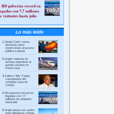
RD pulveriza récord en
legadas con 7,7 millones
e visitantes hasta julio
Lo más leído
Sergio Carlo: nueva
denuncia sobre
restricciones al acceso
público a playas
Arajet: malestar en
turistas argentinos al
quedar varados en
Punta Cana
Fallece “Alfy” Fanjul,
copropietario del
complejo Casa de
Campo
RD pulveriza récord en
llegadas con 7,7
millones de visitantes
hasta julio
Arajet pausa sus vuelos
entre Mendoza y Punta