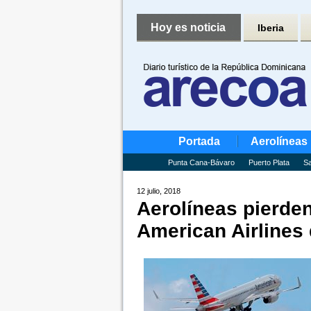
Hoy es noticia
Iberia
Portada
Aerolíneas
Punta Cana-Bávaro
Puerto Plata
Sa
12 julio, 2018
Aerolíneas pierden
American Airlines 