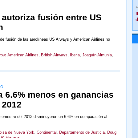
l
autoriza fusión entre US
d
n
de fusión de las aerolíneas US Arways y American Airlines no
row
,
American Airlines
,
British Airways
,
Iberia
,
Joaquín Almunia
,
IO
a 6.6% menos en ganancias
 2012
 semestre del 2013 disminuyeron un 6.6% en comparación al
olsa de Nueva York
,
Continental
,
Departamento de Justicia
,
Doug