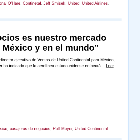
onal O’Hare
,
Continetal
,
Jeff Smisek
,
United
,
United Airlines
,
gocios es nuestro mercado
 México y en el mundo”
director ejecutivo de Ventas de United Continental para México,
r ha indicado que la aerolínea estadounidense enfocará…
Leer
xico
,
pasajeros de negocios
,
Rolf Meyer
,
United Continental