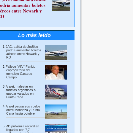
odría aumentar boletos
éreos entre Newark y
RD
Lo más leído
JAC: salida de JetBlue
podría aumentar boletos
aéreos entre Newark y
RD
Fallece “Alfy” Fanjul,
copropietario del
complejo Casa de
Campo
Arajet: malestar en
turistas argentinos al
quedar varados en
Punta Cana
Arajet pausa sus vuelos
entre Mendoza y Punta
Cana hasta octubre
RD pulveriza récord en
llegadas con 7,7