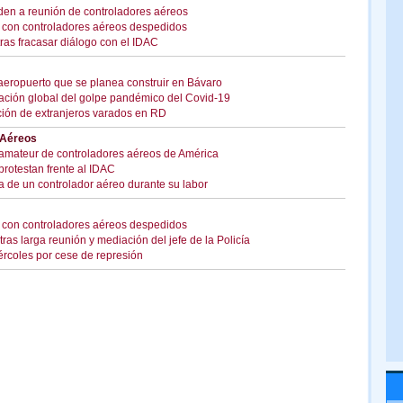
den a reunión de controladores aéreos
do con controladores aéreos despedidos
ras fracasar diálogo con el IDAC
 aeropuerto que se planea construir en Bávaro
iación global del golpe pandémico del Covid-19
ción de extranjeros varados en RD
 Aéreos
 amateur de controladores aéreos de América
protestan frente al IDAC
 de un controlador aéreo durante su labor
do con controladores aéreos despedidos
ras larga reunión y mediación del jefe de la Policía
rcoles por cese de represión