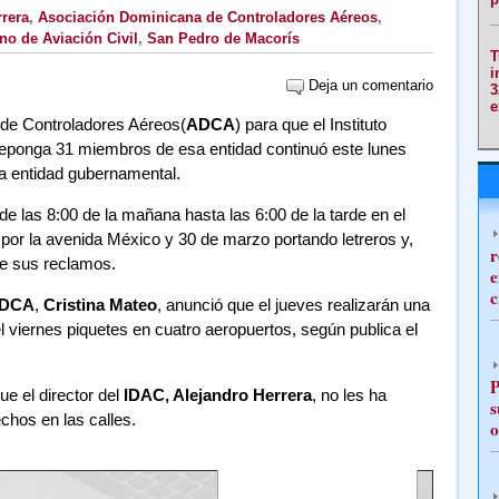
rera
,
Asociación Dominicana de Controladores Aéreos
,
no de Aviación Civil
,
San Pedro de Macorís
T
i
Deja un comentario
3
e
 de Controladores Aéreos(
ADCA
) para que el Instituto
reponga 31 miembros de esa entidad continuó este lunes
 la entidad gubernamental.
 las 8:00 de la mañana hasta las 6:00 de la tarde en el
por la avenida México y 30 de marzo portando letreros y,
r
e sus reclamos.
e
c
DCA
,
Cristina Mateo
, anunció que el jueves realizarán una
l viernes piquetes en cuatro aeropuertos, según publica el
P
e el director del
IDAC, Alejandro Herrera
, no les ha
s
chos en las calles.
o