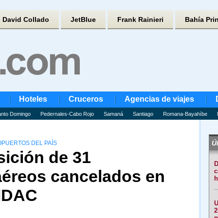
David Collado
JetBlue
Frank Rainieri
Bahía Pri
Hoteles
Cruceros
Agencias de viajes
nto Domingo
Pedernales-Cabo Rojo
Samaná
Santiago
Romana-Bayahíbe
Úl
PUERTOS DEL PAÍS
ición de 31
D
aéreos cancelados en
c
h
l IDAC
U
2
p