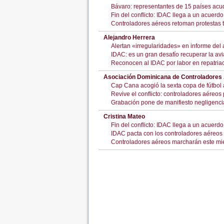
Bávaro: representantes de 15 países acu
Fin del conflicto: IDAC llega a un acuer
Controladores aéreos retoman protestas t
Alejandro Herrera
Alertan «irregularidades» en informe del
IDAC: es un gran desafío recuperar la av
Reconocen al IDAC por labor en repatria
Asociación Dominicana de Controladores
Cap Cana acogió la sexta copa de fútbol
Revive el conflicto: controladores aéreos 
Grabación pone de manifiesto negligencia
Cristina Mateo
Fin del conflicto: IDAC llega a un acuer
IDAC pacta con los controladores aéreos t
Controladores aéreos marcharán este mié