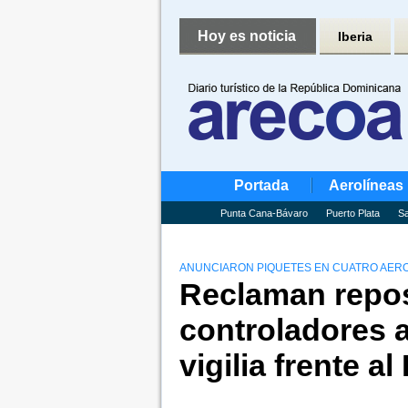
Hoy es noticia
Iberia
Portada
Aerolíneas
Punta Cana-Bávaro
Puerto Plata
Sa
ANUNCIARON PIQUETES EN CUATRO AERO
Reclaman repos
controladores 
vigilia frente a