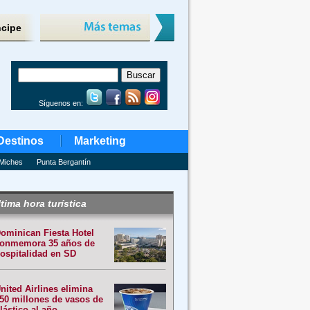
ncipe
Síguenos en:
Destinos
Marketing
Miches
Punta Bergantín
tima hora turística
ominican Fiesta Hotel
onmemora 35 años de
ospitalidad en SD
nited Airlines elimina
50 millones de vasos de
lástico al año