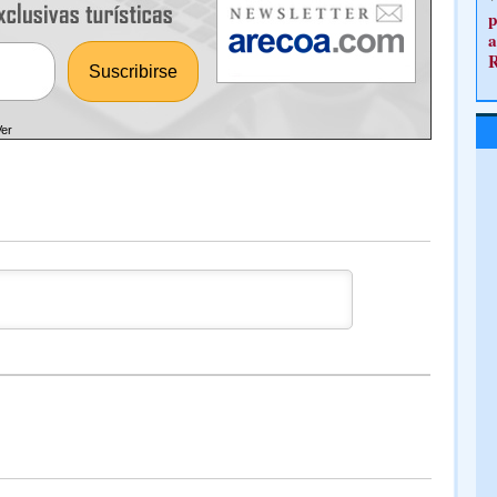
p
a
Ver