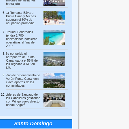
millones de visitantes
hasta julio
La Romana, Bávaro-
Punta Cana y Miches
superan el 80% de
ocupación promedio
Freund: Pedernales
tendrá 1,700
habitaciones hoteleras
operativas al final de
2027
Se consolida el
aeropuerto de Punta
Cana: capta el 58% de
las llegadas a RD en
julio
Plan de ordenamiento de
Verón-Punta Cana: ven
clave aportes de las
comunidades
Líderes de Santiago de
los Caballeros gestionan
con Wingo vuelo directo
desde Bogotá
Santo Domingo