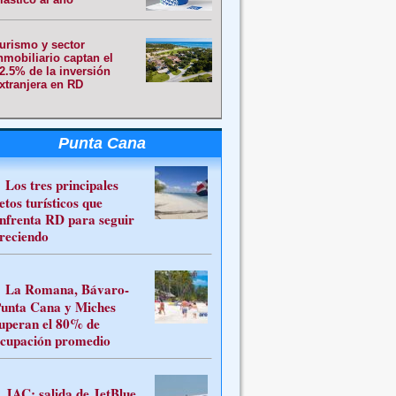
urismo y sector
nmobiliario captan el
2.5% de la inversión
xtranjera en RD
Punta Cana
Los tres principales
etos turísticos que
nfrenta RD para seguir
reciendo
La Romana, Bávaro-
unta Cana y Miches
uperan el 80% de
cupación promedio
JAC: salida de JetBlue